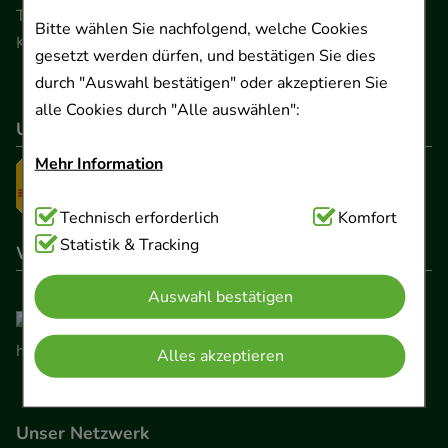
Telefon 0511 89 71 80 0 · Fax 0511 89 71 80 11
Bitte wählen Sie nachfolgend, welche Cookies
Kontaktformular
gesetzt werden dürfen, und bestätigen Sie dies
durch "Auswahl bestätigen" oder akzeptieren Sie
alle Cookies durch "Alle auswählen":
Unser Versanddienstleister
Mehr Information
Technisch Notwendig:
Technisch erforderlich
Hierbei handelt es sich um
Komfort
Cookies, die für die Grundfunktionen unserer
Statistik & Tracking
Wir sind hier gelistet
Website notwendig sind (z.B. Navigation,
Auswahl bestätigen
Warenkorb, Kundenkonto), weshalb auf diese nicht
verzichtet werden kann.
Alles akzeptieren
Komfort:
Diese Cookies werden genutzt um das
Einkaufserlebnis noch ansprechender zu gestalten,
Unser Netzwerk
beispielsweise für die Wiedererkennung des