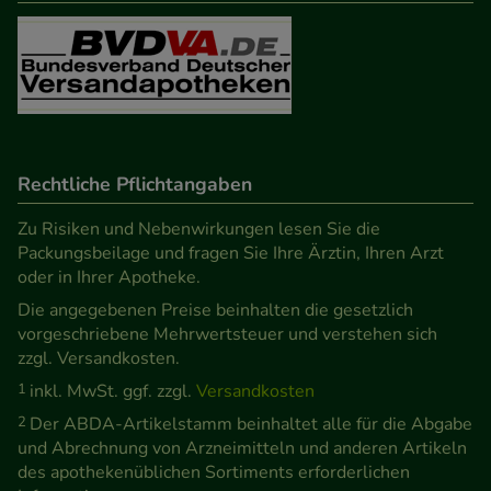
Besuchers oder unsere Seite an bevorzugte
Verhaltensweisen (z.B. Spracheinstellung)
anzupassen. Komfort-Cookies ermöglichen es uns
auch auf Ihre Bedürfnisse zugeschrittene Inhalte
anzuzeigen und unser Partnerprogramm zu
betreiben.
Rechtliche Pflichtangaben
Statistik & Tracking:
Hierüber lassen sich
Zu Risiken und Nebenwirkungen lesen Sie die
Informationen über die Art und Weise der Nutzung
Packungsbeilage und fragen Sie Ihre Ärztin, Ihren Arzt
oder in Ihrer Apotheke.
unserer Website sammeln, mit deren Hilfe wir
Die angegebenen Preise beinhalten die gesetzlich
unsere Website weiter für Sie optimieren können,
vorgeschriebene Mehrwertsteuer und verstehen sich
den Inhalt auf unserer Website aber auch die
zzgl. Versandkosten.
Werbung auf Drittseiten möglichst relevant für Sie
1
inkl. MwSt. ggf. zzgl.
Versandkosten
zu gestalten. Bitte beachten Sie, dass Daten hierfür
2
Der ABDA-Artikelstamm beinhaltet alle für die Abgabe
teilweise an Dritte wie z.B. Google oder soziale
und Abrechnung von Arzneimitteln und anderen Artikeln
Medien übertragen werden.
des apothekenüblichen Sortiments erforderlichen