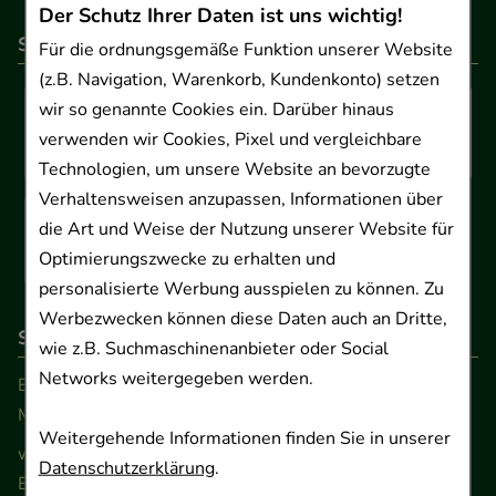
Der Schutz Ihrer Daten ist uns wichtig!
So können Sie bezahlen
Für die ordnungsgemäße Funktion unserer Website
(z.B. Navigation, Warenkorb, Kundenkonto) setzen
wir so genannte Cookies ein. Darüber hinaus
verwenden wir Cookies, Pixel und vergleichbare
Technologien, um unsere Website an bevorzugte
Verhaltensweisen anzupassen, Informationen über
die Art und Weise der Nutzung unserer Website für
Optimierungszwecke zu erhalten und
personalisierte Werbung ausspielen zu können. Zu
Werbezwecken können diese Daten auch an Dritte,
So erreichen Sie uns
wie z.B. Suchmaschinenanbieter oder Social
Networks weitergegeben werden.
Beratung und Kundenservice:
Montag - Freitag von 9.00 bis 17.00 Uhr
Weitergehende Informationen finden Sie in unserer
www.ApoSalis.de
· E-Mail:
info@ApoSalis.de
Datenschutzerklärung
.
Ernst-August-Platz 2 · 30159 Hannover