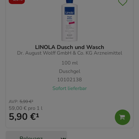
LINOLA Dusch und Wasch
Dr. August Wolff GmbH & Co. KG Arzneimittel
100
ml
Duschgel
10102138
Sofort lieferbar
AVP
:
5,99 €
²
59,00 €
pro 1 l
5,90 €
¹