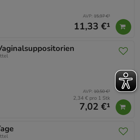
AVP
:
15,97 €
²
11,33 €
¹
ginalsuppositorien
ttel
AVP
:
10,50 €
²
2,34 €
pro 1 Stk
7,02 €
¹
Tage
ttel