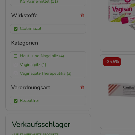
KG Arzneimittel (11)
Wirkstoffe
Clotrimazol
Kategorien
Haut- und Nagelpilz (4)
-
35,5%
Vaginalpilz (1)
Vaginalpilz-Therapeutika (3)
Verordnungsart
Rezeptfrei
Verkaufsschlager
» MEIST VERKAUFTE PRODUKTE