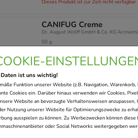
Dieses Produkt ist zur Zeit nicht verfügbar
CANIFUG Creme
Dr. August Wolff GmbH & Co. KG Arzneimi
50
g
Creme
COOKIE-EINSTELLUNGE
03130134
 Daten ist uns wichtig!
Dieses Produkt ist zur Zeit nicht verfügbar
mäße Funktion unserer Website (z.B. Navigation, Warenkorb,
nnte Cookies ein. Darüber hinaus verwenden wir Cookies, Pixel
nsere Website an bevorzugte Verhaltensweisen anzupassen, 
CANIFUG Lösung 1%
der Nutzung unserer Website für Optimierungszwecke zu erha
Dr. August Wolff GmbH & Co. KG Arzneimi
rbung ausspielen zu können. Zu Werbezwecken können diese 
50
ml
uchmaschinenanbieter oder Social Networks weitergegeben wer
Lösung
08622853