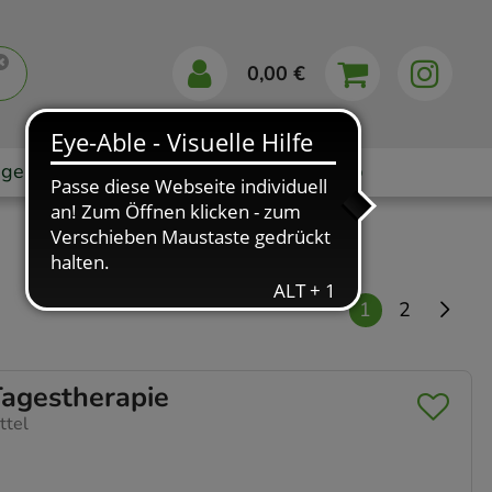
0,00 €
gebote
Markenshops
Ratgeber
App
1
2
agestherapie
ttel