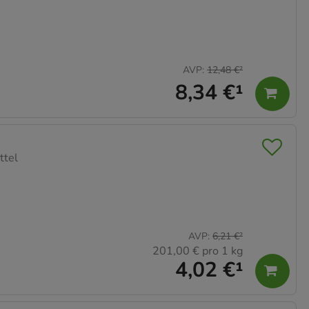
AVP
:
12,48 €
²
8,34 €
¹
ttel
AVP
:
6,21 €
²
201,00 €
pro 1 kg
4,02 €
¹