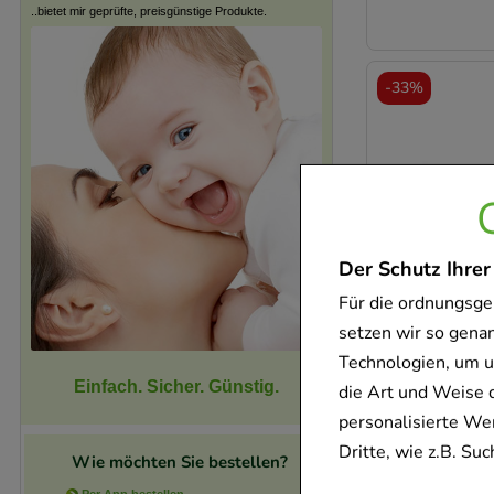
..bietet mir geprüfte, preisgünstige Produkte.
-
33%
Der Schutz Ihrer
Für die ordnungsge
setzen wir so gena
Technologien, um u
-
33%
Einfach. Sicher. Günstig.
die Art und Weise 
personalisierte We
Dritte, wie z.B. S
Wie möchten Sie bestellen?