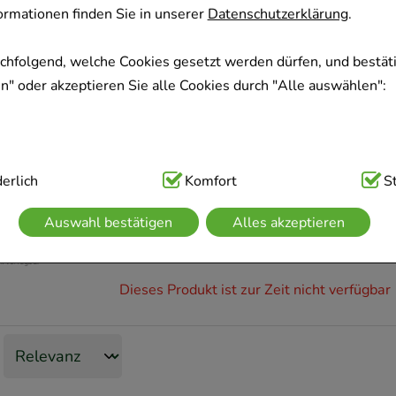
rmationen finden Sie in unserer
Datenschutzerklärung
.
achfolgend, welche Cookies gesetzt werden dürfen, und bestäti
Sofort lieferbar
" oder akzeptieren Sie alle Cookies durch "Alle auswählen":
VAGISAN Myko 3 Tage 20 
Dr. August Wolff GmbH & Co. KG Arzneimi
20
g
ig:
erlich
Hierbei handelt es sich um Cookies, die für die Grundfunk
Komfort
S
Vaginalcreme
sind (z.B. Navigation, Warenkorb, Kundenkonto), weshalb auf 
Auswahl bestätigen
Alles akzeptieren
20170224
kann.
kies werden genutzt um das Einkaufserlebnis noch ansprechen
Dieses Produkt ist zur Zeit nicht verfügbar
 die Wiedererkennung des Besuchers oder unsere Seite an be
z.B. Spracheinstellung) anzupassen. Komfort-Cookies ermögli
se zugeschrittene Inhalte anzuzeigen und unser Partnerprogram
g:
Hierüber lassen sich Informationen über die Art und Weise 