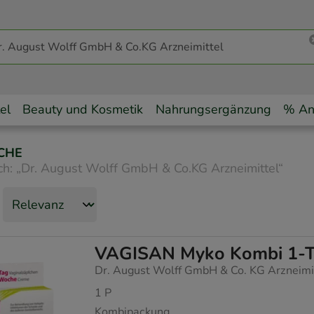
el
Beauty und Kosmetik
Nahrungsergänzung
% An
CHE
ch:
„
Dr. August Wolff GmbH & Co.KG Arzneimittel
“
VAGISAN Myko Kombi 1-T
Dr. August Wolff GmbH & Co. KG Arzneimi
1
P
Kombipackung