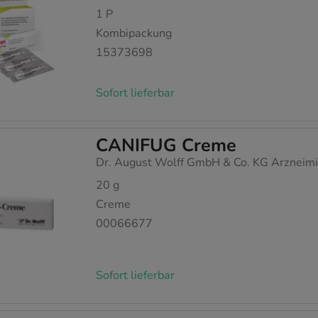
1
P
Kombipackung
15373698
Sofort lieferbar
CANIFUG Creme
Dr. August Wolff GmbH & Co. KG Arzneimi
20
g
Creme
00066677
Sofort lieferbar