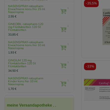
-
35,5%
NASENSPRAY-ratiopharm
1
Erwachsene kons.frei
15 ml
Nasenspray
2,55 €
GINKOBIL-ratiopharm 120
1
mg Filmtabletten
120 St
Filmtabletten
33,85 €
NASENSPRAY-ratiopharm
1
Erwachsene kons.frei
10 ml
Nasenspray
1,93 €
GINGIUM 120 mg
1
Filmtabletten
120 St
-
33%
Filmtabletten
34,50 €
NASENSPRAY-ratiopharm
1
Kinder kons.frei
10 ml
Nasenspray
1,70 €
meine Versandapotheke . .