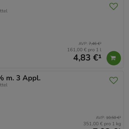
ttel
AVP
:
7,46 €
²
161,00 €
pro 1 l
4,83 €
¹
 m. 3 Appl.
ttel
AVP
:
10,50 €
²
351,00 €
pro 1 kg