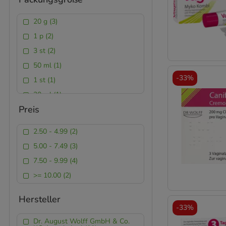
20 g (3)
1 p (2)
3 st (2)
50 ml (1)
-
33%
1 st (1)
30 ml (1)
Preis
50 g (1)
2.50 - 4.99 (2)
5.00 - 7.49 (3)
7.50 - 9.99 (4)
>= 10.00 (2)
Hersteller
-
33%
Dr. August Wolff GmbH & Co.