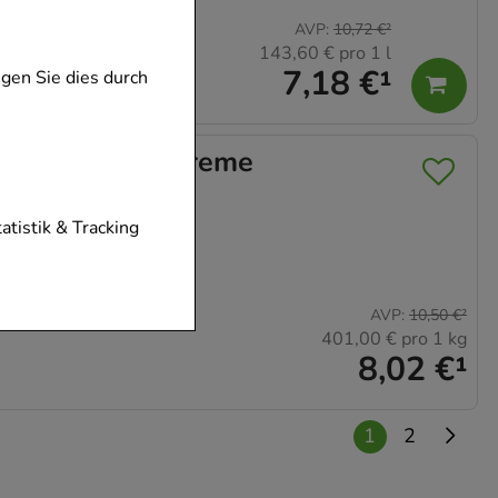
AVP
:
10,72 €
²
143,60 €
pro 1 l
7,18 €
¹
gen Sie dies durch
mg/g Vaginalcreme
ttel
tionen unserer
tatistik & Tracking
diese nicht
AVP
:
10,50 €
²
401,00 €
pro 1 kg
der zu gestalten,
8,02 €
¹
vorzugte
chen es uns auch
1
2
m zu betreiben.
der Nutzung