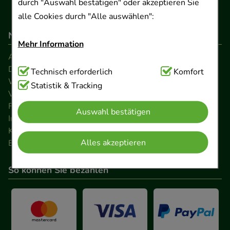
durch "Auswahl bestätigen" oder akzeptieren Sie
alle Cookies durch "Alle auswählen":
Navigation
Mehr Information
AGB
Datenschutz
Technisch Notwendig:
Technisch erforderlich
Hierbei handelt es sich um
Komfort
Widerrufsrecht
Cookies, die für die Grundfunktionen unserer
Statistik & Tracking
Versandkosten
Website notwendig sind (z.B. Navigation,
FAQ
Auswahl bestätigen
Warenkorb, Kundenkonto), weshalb auf diese nicht
Impressum
verzichtet werden kann.
Kontakt
Alles akzeptieren
Barrierefreiheitserklärung
Komfort:
Diese Cookies werden genutzt um das
Einkaufserlebnis noch ansprechender zu gestalten,
So können Sie bezahlen
beispielsweise für die Wiedererkennung des
Besuchers oder unsere Seite an bevorzugte
Verhaltensweisen (z.B. Spracheinstellung)
anzupassen. Komfort-Cookies ermöglichen es uns