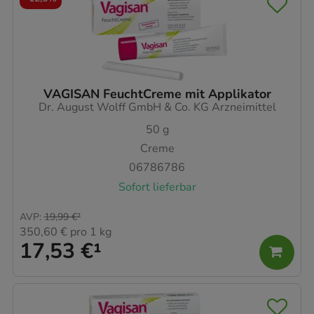
VAGISAN FeuchtCreme mit Applikator
Dr. August Wolff GmbH & Co. KG Arzneimittel
50
g
Creme
06786786
Sofort lieferbar
AVP
:
19,99 €
²
350,60 €
pro 1 kg
17,53 €
¹