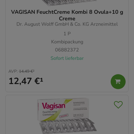
VAGISAN FeuchtCreme Kombi 8 Ovula+10 g
Creme
Dr. August Wolff GmbH & Co. KG Arzneimittel
1
P
Kombipackung
06882372
Sofort lieferbar
AVP
:
14,49 €
²
12,47 €
¹