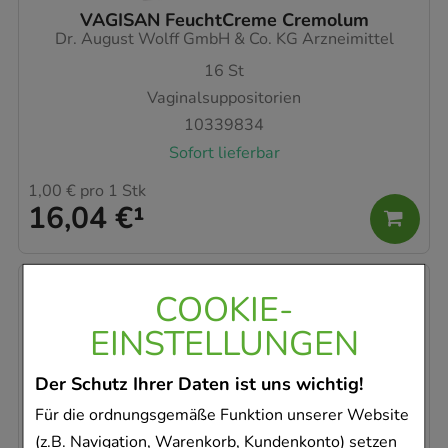
VAGISAN FeuchtCreme Cremolum
Dr. August Wolff GmbH & Co. KG Arzneimittel
16
St
Vaginalsuppositorien
10339834
Sofort lieferbar
1,00 €
pro 1 Stk
16,04 €
¹
-
14%
COOKIE-
EINSTELLUNGEN
Der Schutz Ihrer Daten ist uns wichtig!
Für die ordnungsgemäße Funktion unserer Website
GLEITGELEN Gel
(z.B. Navigation, Warenkorb, Kundenkonto) setzen