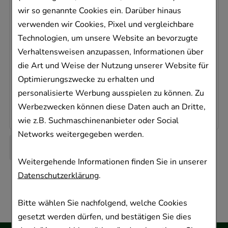
Dr. August Wolff GmbH & Co. KG Arzneimittel
wir so genannte Cookies ein. Darüber hinaus
50
g
verwenden wir Cookies, Pixel und vergleichbare
Gel
Technologien, um unsere Website an bevorzugte
02587860
Verhaltensweisen anzupassen, Informationen über
Sofort lieferbar
die Art und Weise der Nutzung unserer Website für
Optimierungszwecke zu erhalten und
AVP
:
13,12 €
²
personalisierte Werbung ausspielen zu können. Zu
225,80 €
pro 1 kg
Werbezwecken können diese Daten auch an Dritte,
11,29 €
¹
wie z.B. Suchmaschinenanbieter oder Social
Networks weitergegeben werden.
Weitergehende Informationen finden Sie in unserer
Datenschutzerklärung
.
Bitte wählen Sie nachfolgend, welche Cookies
gesetzt werden dürfen, und bestätigen Sie dies