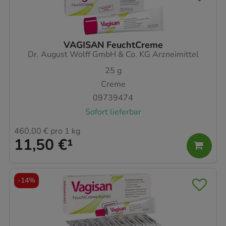
VAGISAN FeuchtCreme
Dr. August Wolff GmbH & Co. KG Arzneimittel
25
g
Creme
09739474
Sofort lieferbar
460,00 €
pro 1 kg
11,50 €
¹
-
14%