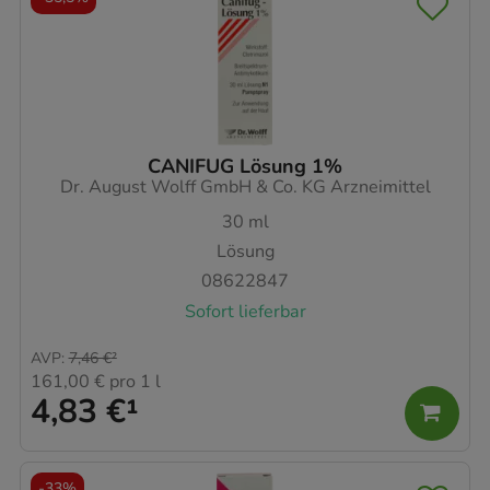
CANIFUG Lösung 1%
Dr. August Wolff GmbH & Co. KG Arzneimittel
30
ml
Lösung
08622847
Sofort lieferbar
AVP
:
7,46 €
²
161,00 €
pro 1 l
4,83 €
¹
-
33%