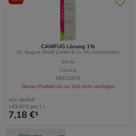
CANIFUG Lösung 1%
Dr. August Wolff GmbH & Co. KG Arzneimittel
50
ml
Lösung
08622853
Dieses Produkt ist zur Zeit nicht verfügbar
AVP
:
10,72 €
²
143,60 €
pro 1 l
7,18 €
¹