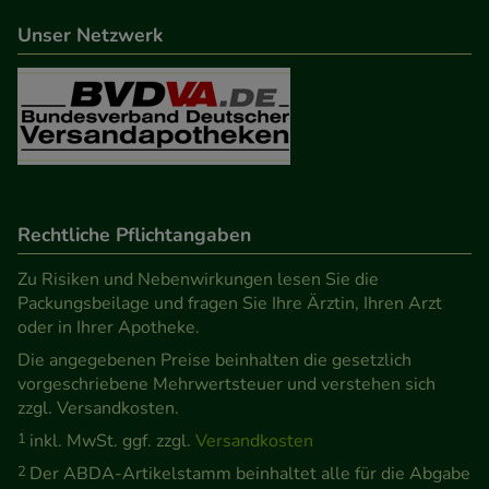
Statistik & Tracking:
Hierüber lassen sich
Informationen über die Art und Weise der Nutzung
Unser Netzwerk
unserer Website sammeln, mit deren Hilfe wir
unsere Website weiter für Sie optimieren können,
den Inhalt auf unserer Website aber auch die
Werbung auf Drittseiten möglichst relevant für Sie
zu gestalten. Bitte beachten Sie, dass Daten hierfür
teilweise an Dritte wie z.B. Google oder soziale
Rechtliche Pflichtangaben
Medien übertragen werden.
Zu Risiken und Nebenwirkungen lesen Sie die
Packungsbeilage und fragen Sie Ihre Ärztin, Ihren Arzt
oder in Ihrer Apotheke.
Die angegebenen Preise beinhalten die gesetzlich
vorgeschriebene Mehrwertsteuer und verstehen sich
zzgl. Versandkosten.
1
inkl. MwSt. ggf. zzgl.
Versandkosten
2
Der ABDA-Artikelstamm beinhaltet alle für die Abgabe