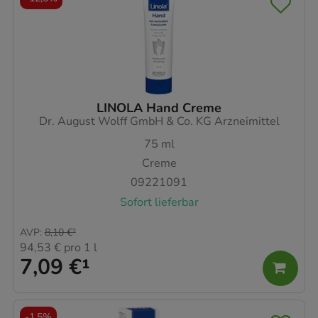
LINOLA Hand Creme
Dr. August Wolff GmbH & Co. KG Arzneimittel
75
ml
Creme
09221091
Sofort lieferbar
AVP
:
8,10 €
²
94,53 €
pro 1 l
7,09 €
¹
-
1,5%