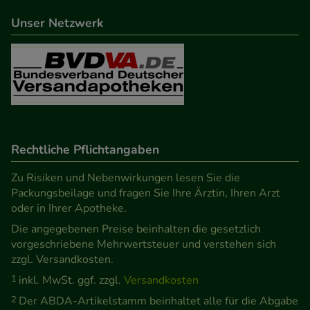
Statistik & Tracking:
Hierüber lassen sich
Informationen über die Art und Weise der Nutzung
Unser Netzwerk
unserer Website sammeln, mit deren Hilfe wir
unsere Website weiter für Sie optimieren können,
den Inhalt auf unserer Website aber auch die
Werbung auf Drittseiten möglichst relevant für Sie
zu gestalten. Bitte beachten Sie, dass Daten hierfür
teilweise an Dritte wie z.B. Google oder soziale
Rechtliche Pflichtangaben
Medien übertragen werden.
Zu Risiken und Nebenwirkungen lesen Sie die
Packungsbeilage und fragen Sie Ihre Ärztin, Ihren Arzt
oder in Ihrer Apotheke.
Die angegebenen Preise beinhalten die gesetzlich
vorgeschriebene Mehrwertsteuer und verstehen sich
zzgl. Versandkosten.
1
inkl. MwSt. ggf. zzgl.
Versandkosten
2
Der ABDA-Artikelstamm beinhaltet alle für die Abgabe