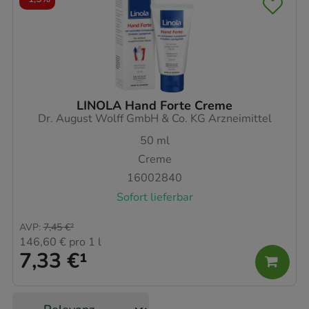
LINOLA Hand Forte Creme
Dr. August Wolff GmbH & Co. KG Arzneimittel
50
ml
Creme
16002840
Sofort lieferbar
AVP
:
7,45 €
²
146,60 €
pro 1 l
7,33 €
¹