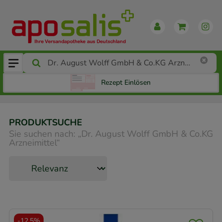
Rezept Einlösen
PRODUKTSUCHE
Sie suchen nach:
„
Dr. August Wolff GmbH & Co.KG
Arzneimittel
“
-
12,5%