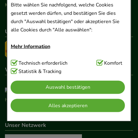
Bitte wählen Sie nachfolgend, welche Cookies
Kontaktformular
gesetzt werden dürfen, und bestätigen Sie dies
durch "Auswahl bestätigen" oder akzeptieren Sie
alle Cookies durch "Alle auswählen":
Unser Versanddienstleister
Mehr Information
Technisch Notwendig:
Technisch erforderlich
Hierbei handelt es sich um
Komfort
Wir sind hier gelistet
Cookies, die für die Grundfunktionen unserer
Statistik & Tracking
Website notwendig sind (z.B. Navigation,
Auswahl bestätigen
Warenkorb, Kundenkonto), weshalb auf diese nicht
verzichtet werden kann.
Alles akzeptieren
Komfort:
Diese Cookies werden genutzt um das
Einkaufserlebnis noch ansprechender zu gestalten,
Unser Netzwerk
beispielsweise für die Wiedererkennung des
Besuchers oder unsere Seite an bevorzugte