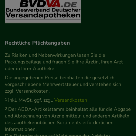
Verhaltensweisen (z.B. Spracheinstellung)
anzupassen. Komfort-Cookies ermöglichen es uns
auch auf Ihre Bedürfnisse zugeschrittene Inhalte
anzuzeigen und unser Partnerprogramm zu
betreiben.
Rechtliche Pflichtangaben
Zu Risiken und Nebenwirkungen lesen Sie die
Statistik & Tracking:
Hierüber lassen sich
Packungsbeilage und fragen Sie Ihre Ärztin, Ihren Arzt
Informationen über die Art und Weise der Nutzung
oder in Ihrer Apotheke.
unserer Website sammeln, mit deren Hilfe wir
Die angegebenen Preise beinhalten die gesetzlich
unsere Website weiter für Sie optimieren können,
vorgeschriebene Mehrwertsteuer und verstehen sich
den Inhalt auf unserer Website aber auch die
zzgl. Versandkosten.
Werbung auf Drittseiten möglichst relevant für Sie
1
inkl. MwSt. ggf. zzgl.
Versandkosten
zu gestalten. Bitte beachten Sie, dass Daten hierfür
2
Der ABDA-Artikelstamm beinhaltet alle für die Abgabe
teilweise an Dritte wie z.B. Google oder soziale
und Abrechnung von Arzneimitteln und anderen Artikeln
des apothekenüblichen Sortiments erforderlichen
Medien übertragen werden.
Informationen.
Die Daten basieren auf Meldungen der Anbieter