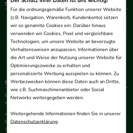
Der Schutz Ihrer Daten ist uns wichtig!
So können Sie bezahlen
Für die ordnungsgemäße Funktion unserer Website
(z.B. Navigation, Warenkorb, Kundenkonto) setzen
wir so genannte Cookies ein. Darüber hinaus
verwenden wir Cookies, Pixel und vergleichbare
Technologien, um unsere Website an bevorzugte
Verhaltensweisen anzupassen, Informationen über
die Art und Weise der Nutzung unserer Website für
Optimierungszwecke zu erhalten und
personalisierte Werbung ausspielen zu können. Zu
Werbezwecken können diese Daten auch an Dritte,
So erreichen Sie uns
wie z.B. Suchmaschinenanbieter oder Social
Beratung und Kundenservice:
Networks weitergegeben werden.
Montag - Freitag von 9.00 bis 17.00 Uhr
Weitergehende Informationen finden Sie in unserer
www.ApoSalis.de
· E-Mail:
info@ApoSalis.de
Datenschutzerklärung
.
Ernst-August-Platz 2 · 30159 Hannover
Telefon 0511 89 71 80 0 · Fax 0511 89 71 80 11