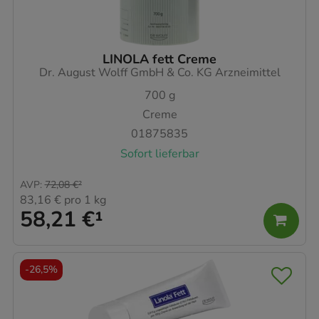
LINOLA fett Creme
Dr. August Wolff GmbH & Co. KG Arzneimittel
700
g
Creme
01875835
Sofort lieferbar
AVP
:
72,08 €
²
83,16 €
pro 1 kg
58,21 €
¹
-
26,5%