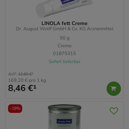
LINOLA fett Creme
Dr. August Wolff GmbH & Co. KG Arzneimittel
50
g
Creme
01875315
Sofort lieferbar
AVP
:
12,65 €
²
169,20 €
pro 1 kg
8,46 €
¹
-
19%