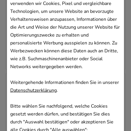
VAGISAN FeuchtCreme
verwenden wir Cookies, Pixel und vergleichbare
Dr. August Wolff GmbH & Co. KG Arzneimittel
Technologien, um unsere Website an bevorzugte
25
g
Verhaltensweisen anzupassen, Informationen über
Creme
die Art und Weise der Nutzung unserer Website für
09739474
Optimierungszwecke zu erhalten und
Sofort lieferbar
personalisierte Werbung ausspielen zu können. Zu
Werbezwecken können diese Daten auch an Dritte,
460,00 €
pro 1 kg
11,50 €
¹
wie z.B. Suchmaschinenanbieter oder Social
Networks weitergegeben werden.
-
12,5%
Weitergehende Informationen finden Sie in unserer
Datenschutzerklärung
.
Bitte wählen Sie nachfolgend, welche Cookies
gesetzt werden dürfen, und bestätigen Sie dies
durch "Auswahl bestätigen" oder akzeptieren Sie
LINOLA Hand Creme
alle Cookies durch "Alle auswählen":
Dr. August Wolff GmbH & Co. KG Arzneimittel