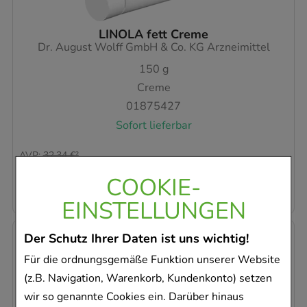
LINOLA fett Creme
Dr. August Wolff GmbH & Co. KG Arzneimittel
150
g
Creme
01875427
Sofort lieferbar
AVP
:
32,34 €
²
158,33 €
pro 1 kg
COOKIE-
23,75 €
¹
EINSTELLUNGEN
Der Schutz Ihrer Daten ist uns wichtig!
Für die ordnungsgemäße Funktion unserer Website
(z.B. Navigation, Warenkorb, Kundenkonto) setzen
wir so genannte Cookies ein. Darüber hinaus