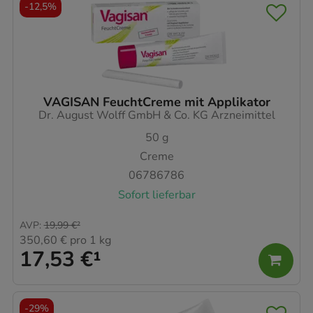
-
12,5%
VAGISAN FeuchtCreme mit Applikator
Dr. August Wolff GmbH & Co. KG Arzneimittel
50
g
Creme
06786786
Sofort lieferbar
AVP
:
19,99 €
²
350,60 €
pro 1 kg
17,53 €
¹
-
29%