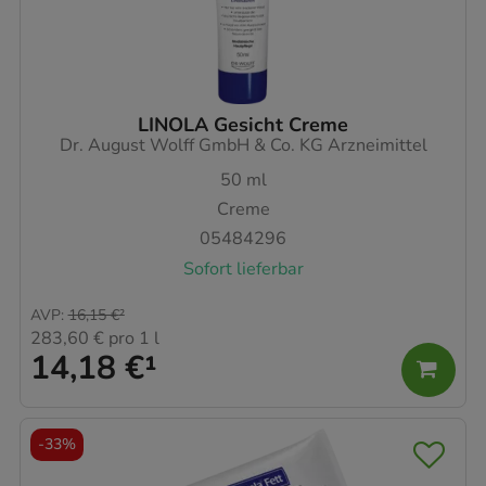
LINOLA Gesicht Creme
Dr. August Wolff GmbH & Co. KG Arzneimittel
50
ml
Creme
05484296
Sofort lieferbar
AVP
:
16,15 €
²
283,60 €
pro 1 l
14,18 €
¹
-
33%