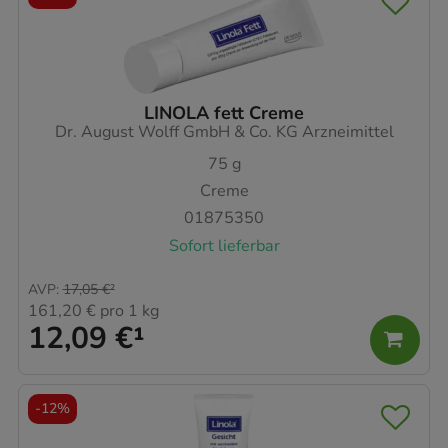
LINOLA fett Creme
Dr. August Wolff GmbH & Co. KG Arzneimittel
75
g
Creme
01875350
Sofort lieferbar
AVP
:
17,05 €
²
161,20 €
pro 1 kg
12,09 €
¹
-
12%