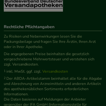
Verhaltensweisen (z.B. Spracheinstellung)
anzupassen. Komfort-Cookies ermöglichen es uns
auch auf Ihre Bedürfnisse zugeschrittene Inhalte
anzuzeigen und unser Partnerprogramm zu
Rechtliche Pflichtangaben
betreiben.
Zu Risiken und Nebenwirkungen lesen Sie die
Statistik & Tracking:
Hierüber lassen sich
Packungsbeilage und fragen Sie Ihre Ärztin, Ihren Arzt
oder in Ihrer Apotheke.
Informationen über die Art und Weise der Nutzung
Die angegebenen Preise beinhalten die gesetzlich
unserer Website sammeln, mit deren Hilfe wir
vorgeschriebene Mehrwertsteuer und verstehen sich
unsere Website weiter für Sie optimieren können,
zzgl. Versandkosten.
den Inhalt auf unserer Website aber auch die
1
inkl. MwSt. ggf. zzgl.
Versandkosten
Werbung auf Drittseiten möglichst relevant für Sie
2
Der ABDA-Artikelstamm beinhaltet alle für die Abgabe
zu gestalten. Bitte beachten Sie, dass Daten hierfür
und Abrechnung von Arzneimitteln und anderen Artikeln
teilweise an Dritte wie z.B. Google oder soziale
des apothekenüblichen Sortiments erforderlichen
Medien übertragen werden.
Informationen.
Die Daten basieren auf Meldungen der Anbieter
gegenüber der IFA GmbH (Informationsstelle für