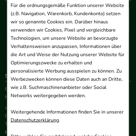
Für die ordnungsgemäße Funktion unserer Website
(z.B. Navigation, Warenkorb, Kundenkonto) setzen
wir so genannte Cookies ein. Darüber hinaus
verwenden wir Cookies, Pixel und vergleichbare
Technologien, um unsere Website an bevorzugte
Verhaltensweisen anzupassen, Informationen über
die Art und Weise der Nutzung unserer Website für
Optimierungszwecke zu erhalten und
personalisierte Werbung ausspielen zu können. Zu
So erreichen Sie uns
Werbezwecken können diese Daten auch an Dritte,
wie z.B. Suchmaschinenanbieter oder Social
Beratung und Kundenservice:
Networks weitergegeben werden.
Montag - Freitag von 9.00 bis 17.00 Uhr
www.ApoSalis.de
· E-Mail:
info@ApoSalis.de
Weitergehende Informationen finden Sie in unserer
Ernst-August-Platz 2 · 30159 Hannover
Datenschutzerklärung
.
Telefon 0511 89 71 80 0 · Fax 0511 89 71 80 11
Kontaktformular