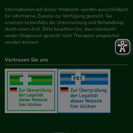
den Inhalt auf unserer Website aber auch die
Informationen auf dieser Webseite werden ausschließlich
Werbung auf Drittseiten möglichst relevant für Sie
für informative Zwecke zur Verfügung gestellt. Sie
zu gestalten. Bitte beachten Sie, dass Daten hierfür
ersetzen keinesfalls die Untersuchung und Behandlung
teilweise an Dritte wie z.B. Google oder soziale
durch einen Arzt. Bitte beachten Sie, dass hierdurch
weder Diagnosen gestellt noch Therapien eingeleitet
Medien übertragen werden.
werden können.
Vertrauen Sie uns