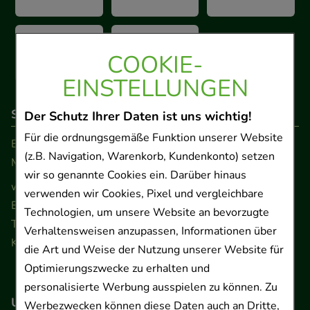
COOKIE-
EINSTELLUNGEN
So erreichen Sie uns
Der Schutz Ihrer Daten ist uns wichtig!
Für die ordnungsgemäße Funktion unserer Website
Beratung und Kundenservice:
(z.B. Navigation, Warenkorb, Kundenkonto) setzen
Montag - Freitag von 9.00 bis 17.00 Uhr
wir so genannte Cookies ein. Darüber hinaus
www.ApoSalis.de
· E-Mail:
info@ApoSalis.de
verwenden wir Cookies, Pixel und vergleichbare
Ernst-August-Platz 2 · 30159 Hannover
Technologien, um unsere Website an bevorzugte
Telefon 0511 89 71 80 0 · Fax 0511 89 71 80 11
Verhaltensweisen anzupassen, Informationen über
Kontaktformular
die Art und Weise der Nutzung unserer Website für
Optimierungszwecke zu erhalten und
personalisierte Werbung ausspielen zu können. Zu
Unser Versanddienstleister
Werbezwecken können diese Daten auch an Dritte,