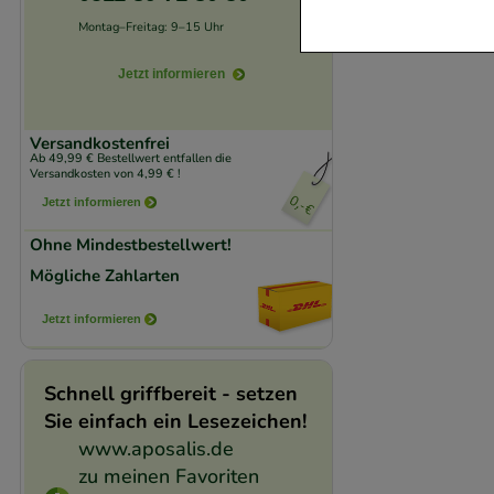
verzichtet werden 
Montag–Freitag: 9–15 Uhr
Komfort:
Diese Coo
Jetzt informieren
beispielsweise für
Verhaltensweisen (
Versandkostenfrei
auf Ihre Bedürfnis
Ab 49,99 € Bestellwert entfallen die
Versandkosten von 4,99 € !
Jetzt informieren
Statistik & Trackin
Ohne Mindestbestellwert!
unserer Website sa
den Inhalt auf unse
Mögliche Zahlarten
gestalten. Bitte be
Jetzt informieren
Medien übertragen
Schnell griffbereit - setzen
Sie einfach ein Lesezeichen!
www.aposalis.de
zu meinen Favoriten