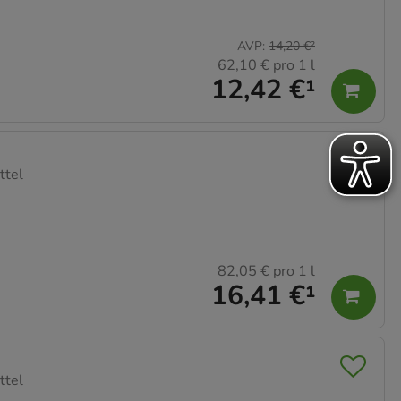
AVP
:
14,20 €
²
62,10 €
pro 1 l
12,42 €
¹
ttel
82,05 €
pro 1 l
16,41 €
¹
ttel