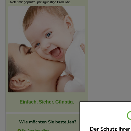
..bietet mir geprüfte, preisgünstige Produkte.
Einfach. Sicher. Günstig.
Wie möchten Sie bestellen?
Der Schutz Ihrer
Per App bestellen