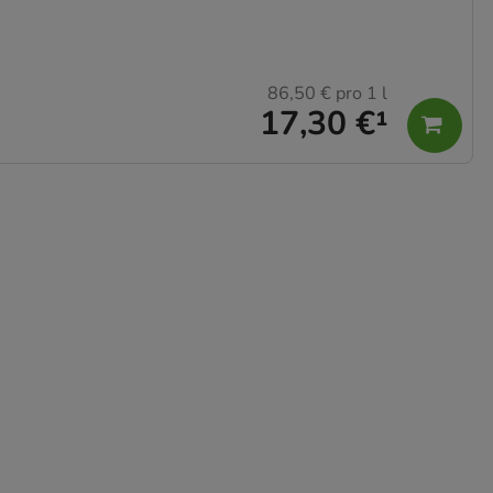
86,50 €
pro 1 l
17,30 €
¹