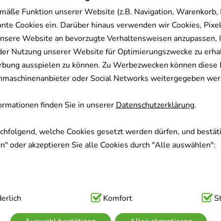
mäße Funktion unserer Website (z.B. Navigation, Warenkorb,
nnte Cookies ein. Darüber hinaus verwenden wir Cookies, Pixel
nsere Website an bevorzugte Verhaltensweisen anzupassen, 
der Nutzung unserer Website für Optimierungszwecke zu erha
rbung ausspielen zu können. Zu Werbezwecken können diese 
uchmaschinenanbieter oder Social Networks weitergegeben wer
rmationen finden Sie in unserer
Datenschutzerklärung
.
achfolgend, welche Cookies gesetzt werden dürfen, und bestäti
" oder akzeptieren Sie alle Cookies durch "Alle auswählen":
ig:
erlich
Hierbei handelt es sich um Cookies, die für die Grundfunk
Komfort
S
sind (z.B. Navigation, Warenkorb, Kundenkonto), weshalb auf 