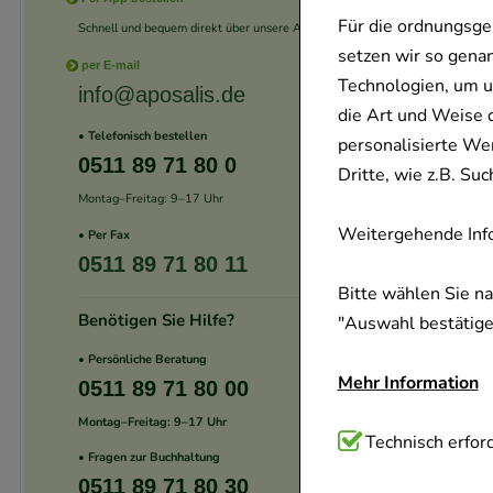
Für die ordnungsge
Schnell und bequem direkt über unsere App.
setzen wir so gena
per E-mail
Technologien, um u
info@aposalis.de
die Art und Weise 
• Telefonisch bestellen
personalisierte We
0511 89 71 80 0
Dritte, wie z.B. S
Montag–Freitag: 9–17 Uhr
Weitergehende Info
• Per Fax
0511 89 71 80 11
Bitte wählen Sie n
Benötigen Sie Hilfe?
"Auswahl bestätigen
• Persönliche Beratung
Mehr Information
0511 89 71 80 00
Montag–Freitag: 9–17 Uhr
Technisch Notwend
Technisch erford
• Fragen zur Buchhaltung
Website notwendig 
0511 89 71 80 30