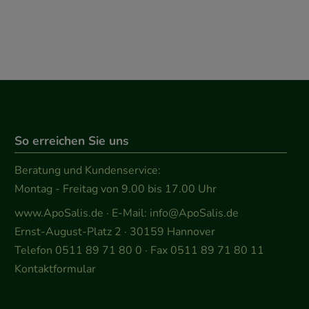
So erreichen Sie uns
Beratung und Kundenservice:
Montag - Freitag von 9.00 bis 17.00 Uhr
www.ApoSalis.de
· E-Mail:
info@ApoSalis.de
Ernst-August-Platz 2 · 30159 Hannover
Telefon 0511 89 71 80 0 · Fax 0511 89 71 80 11
Kontaktformular