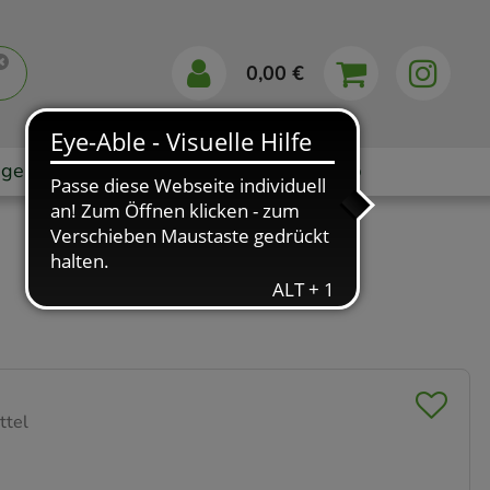
0,00 €
gebote
Markenshops
Ratgeber
App
ttel