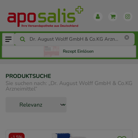
Rezept Einlösen
PRODUKTSUCHE
Sie suchen nach:
„
Dr. August Wolff GmbH & Co.KG
Arzneimittel
“
-
1,5%