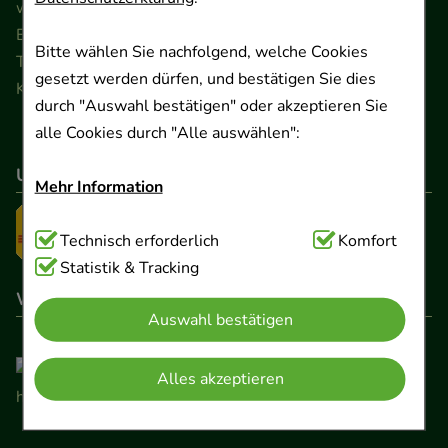
www.ApoSalis.de
· E-Mail:
info@ApoSalis.de
Ernst-August-Platz 2 · 30159 Hannover
Bitte wählen Sie nachfolgend, welche Cookies
Telefon 0511 89 71 80 0 · Fax 0511 89 71 80 11
gesetzt werden dürfen, und bestätigen Sie dies
Kontaktformular
durch "Auswahl bestätigen" oder akzeptieren Sie
alle Cookies durch "Alle auswählen":
Unser Versanddienstleister
Mehr Information
Technisch Notwendig:
Technisch erforderlich
Hierbei handelt es sich um
Komfort
Cookies, die für die Grundfunktionen unserer
Statistik & Tracking
Website notwendig sind (z.B. Navigation,
Wir sind hier gelistet
Auswahl bestätigen
Warenkorb, Kundenkonto), weshalb auf diese nicht
verzichtet werden kann.
Alles akzeptieren
Komfort:
Diese Cookies werden genutzt um das
Einkaufserlebnis noch ansprechender zu gestalten,