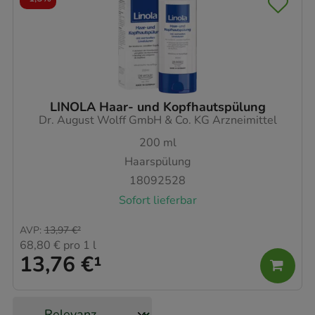
LINOLA Haar- und Kopfhautspülung
Dr. August Wolff GmbH & Co. KG Arzneimittel
200
ml
Haarspülung
18092528
Sofort lieferbar
AVP
:
13,97 €
²
68,80 €
pro 1 l
13,76 €
¹