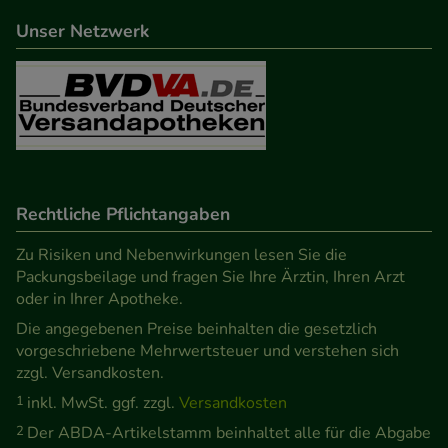
beispielsweise für die Wiedererkennung des
Unser Netzwerk
Besuchers oder unsere Seite an bevorzugte
Verhaltensweisen (z.B. Spracheinstellung)
anzupassen. Komfort-Cookies ermöglichen es uns
auch auf Ihre Bedürfnisse zugeschrittene Inhalte
anzuzeigen und unser Partnerprogramm zu
betreiben.
Rechtliche Pflichtangaben
Statistik & Tracking:
Hierüber lassen sich
Informationen über die Art und Weise der Nutzung
Zu Risiken und Nebenwirkungen lesen Sie die
Packungsbeilage und fragen Sie Ihre Ärztin, Ihren Arzt
unserer Website sammeln, mit deren Hilfe wir
oder in Ihrer Apotheke.
unsere Website weiter für Sie optimieren können,
Die angegebenen Preise beinhalten die gesetzlich
den Inhalt auf unserer Website aber auch die
vorgeschriebene Mehrwertsteuer und verstehen sich
Werbung auf Drittseiten möglichst relevant für Sie
zzgl. Versandkosten.
zu gestalten. Bitte beachten Sie, dass Daten hierfür
1
inkl. MwSt. ggf. zzgl.
Versandkosten
teilweise an Dritte wie z.B. Google oder soziale
2
Der ABDA-Artikelstamm beinhaltet alle für die Abgabe
Medien übertragen werden.