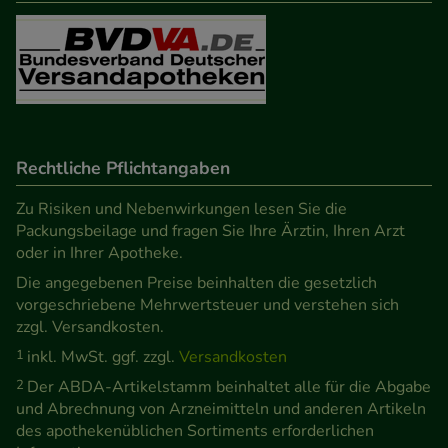
Besuchers oder unsere Seite an bevorzugte
Verhaltensweisen (z.B. Spracheinstellung)
anzupassen. Komfort-Cookies ermöglichen es uns
auch auf Ihre Bedürfnisse zugeschrittene Inhalte
anzuzeigen und unser Partnerprogramm zu
betreiben.
Rechtliche Pflichtangaben
Statistik & Tracking:
Hierüber lassen sich
Zu Risiken und Nebenwirkungen lesen Sie die
Informationen über die Art und Weise der Nutzung
Packungsbeilage und fragen Sie Ihre Ärztin, Ihren Arzt
oder in Ihrer Apotheke.
unserer Website sammeln, mit deren Hilfe wir
Die angegebenen Preise beinhalten die gesetzlich
unsere Website weiter für Sie optimieren können,
vorgeschriebene Mehrwertsteuer und verstehen sich
den Inhalt auf unserer Website aber auch die
zzgl. Versandkosten.
Werbung auf Drittseiten möglichst relevant für Sie
1
inkl. MwSt. ggf. zzgl.
Versandkosten
zu gestalten. Bitte beachten Sie, dass Daten hierfür
2
Der ABDA-Artikelstamm beinhaltet alle für die Abgabe
teilweise an Dritte wie z.B. Google oder soziale
und Abrechnung von Arzneimitteln und anderen Artikeln
Medien übertragen werden.
des apothekenüblichen Sortiments erforderlichen