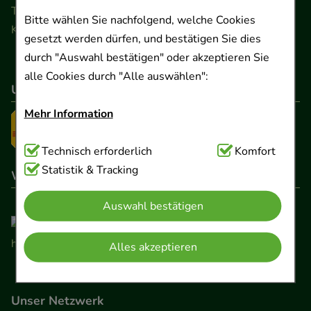
Telefon 0511 89 71 80 0 · Fax 0511 89 71 80 11
Bitte wählen Sie nachfolgend, welche Cookies
Kontaktformular
gesetzt werden dürfen, und bestätigen Sie dies
durch "Auswahl bestätigen" oder akzeptieren Sie
alle Cookies durch "Alle auswählen":
Unser Versanddienstleister
Mehr Information
Technisch Notwendig:
Technisch erforderlich
Hierbei handelt es sich um
Komfort
Cookies, die für die Grundfunktionen unserer
Statistik & Tracking
Wir sind hier gelistet
Website notwendig sind (z.B. Navigation,
Auswahl bestätigen
Warenkorb, Kundenkonto), weshalb auf diese nicht
verzichtet werden kann.
Alles akzeptieren
Komfort:
Diese Cookies werden genutzt um das
Einkaufserlebnis noch ansprechender zu gestalten,
Unser Netzwerk
beispielsweise für die Wiedererkennung des