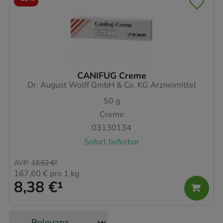
CANIFUG Creme
Dr. August Wolff GmbH & Co. KG Arzneimittel
50
g
Creme
03130134
Sofort lieferbar
AVP
:
12,52 €
²
167,60 €
pro 1 kg
8,38 €
¹