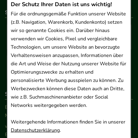
Der Schutz Ihrer Daten ist uns wichtig!
So können Sie bezahlen
Für die ordnungsgemäße Funktion unserer Website
(z.B. Navigation, Warenkorb, Kundenkonto) setzen
wir so genannte Cookies ein. Darüber hinaus
verwenden wir Cookies, Pixel und vergleichbare
Technologien, um unsere Website an bevorzugte
Verhaltensweisen anzupassen, Informationen über
die Art und Weise der Nutzung unserer Website für
Optimierungszwecke zu erhalten und
personalisierte Werbung ausspielen zu können. Zu
Werbezwecken können diese Daten auch an Dritte,
So erreichen Sie uns
wie z.B. Suchmaschinenanbieter oder Social
Networks weitergegeben werden.
Beratung und Kundenservice:
Montag - Freitag von 9.00 bis 17.00 Uhr
Weitergehende Informationen finden Sie in unserer
www.ApoSalis.de
· E-Mail:
info@ApoSalis.de
Datenschutzerklärung
.
Ernst-August-Platz 2 · 30159 Hannover