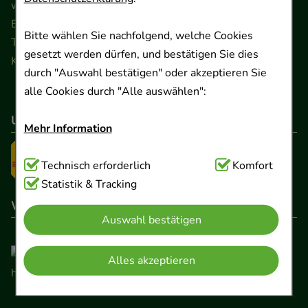
www.ApoSalis.de
· E-Mail:
info@ApoSalis.de
Ernst-August-Platz 2 · 30159 Hannover
Bitte wählen Sie nachfolgend, welche Cookies
Telefon 0511 89 71 80 0 · Fax 0511 89 71 80 11
gesetzt werden dürfen, und bestätigen Sie dies
Kontaktformular
durch "Auswahl bestätigen" oder akzeptieren Sie
alle Cookies durch "Alle auswählen":
Unser Versanddienstleister
Mehr Information
Technisch Notwendig:
Technisch erforderlich
Hierbei handelt es sich um
Komfort
Cookies, die für die Grundfunktionen unserer
Statistik & Tracking
Website notwendig sind (z.B. Navigation,
Wir sind hier gelistet
Auswahl bestätigen
Warenkorb, Kundenkonto), weshalb auf diese nicht
verzichtet werden kann.
Alles akzeptieren
Komfort:
Diese Cookies werden genutzt um das
Einkaufserlebnis noch ansprechender zu gestalten,