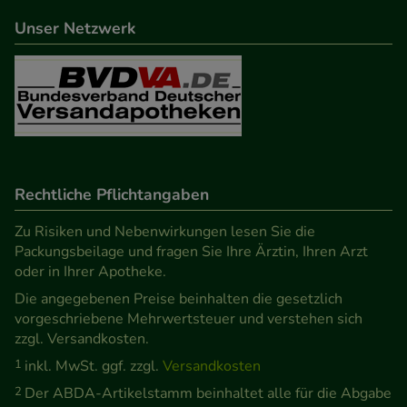
beispielsweise für die Wiedererkennung des
Unser Netzwerk
Besuchers oder unsere Seite an bevorzugte
Verhaltensweisen (z.B. Spracheinstellung)
anzupassen. Komfort-Cookies ermöglichen es uns
auch auf Ihre Bedürfnisse zugeschrittene Inhalte
anzuzeigen und unser Partnerprogramm zu
betreiben.
Rechtliche Pflichtangaben
Statistik & Tracking:
Hierüber lassen sich
Informationen über die Art und Weise der Nutzung
Zu Risiken und Nebenwirkungen lesen Sie die
Packungsbeilage und fragen Sie Ihre Ärztin, Ihren Arzt
unserer Website sammeln, mit deren Hilfe wir
oder in Ihrer Apotheke.
unsere Website weiter für Sie optimieren können,
Die angegebenen Preise beinhalten die gesetzlich
den Inhalt auf unserer Website aber auch die
vorgeschriebene Mehrwertsteuer und verstehen sich
Werbung auf Drittseiten möglichst relevant für Sie
zzgl. Versandkosten.
zu gestalten. Bitte beachten Sie, dass Daten hierfür
1
inkl. MwSt. ggf. zzgl.
Versandkosten
teilweise an Dritte wie z.B. Google oder soziale
2
Der ABDA-Artikelstamm beinhaltet alle für die Abgabe
Medien übertragen werden.