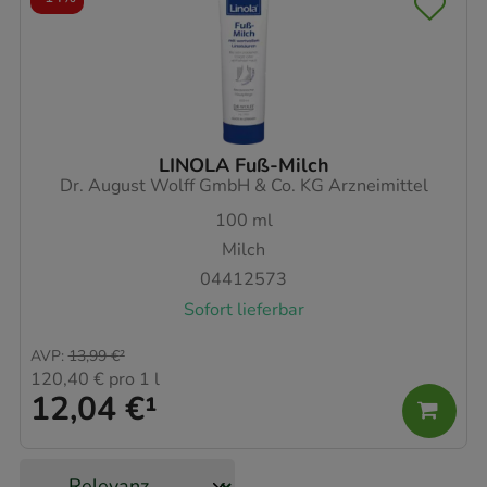
LINOLA Fuß-Milch
Dr. August Wolff GmbH & Co. KG Arzneimittel
100
ml
Milch
04412573
Sofort lieferbar
AVP
:
13,99 €
²
120,40 €
pro 1 l
12,04 €
¹