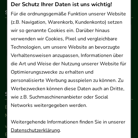
Der Schutz Ihrer Daten ist uns wichtig!
So können Sie bezahlen
Für die ordnungsgemäße Funktion unserer Website
(z.B. Navigation, Warenkorb, Kundenkonto) setzen
wir so genannte Cookies ein. Darüber hinaus
verwenden wir Cookies, Pixel und vergleichbare
Technologien, um unsere Website an bevorzugte
Verhaltensweisen anzupassen, Informationen über
die Art und Weise der Nutzung unserer Website für
Optimierungszwecke zu erhalten und
personalisierte Werbung ausspielen zu können. Zu
Werbezwecken können diese Daten auch an Dritte,
So erreichen Sie uns
wie z.B. Suchmaschinenanbieter oder Social
Networks weitergegeben werden.
Beratung und Kundenservice:
Montag - Freitag von 9.00 bis 17.00 Uhr
Weitergehende Informationen finden Sie in unserer
www.ApoSalis.de
· E-Mail:
info@ApoSalis.de
Datenschutzerklärung
.
Ernst-August-Platz 2 · 30159 Hannover