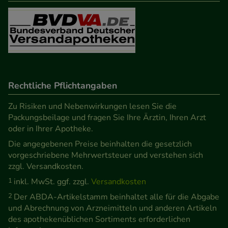
Besuchers oder unsere Seite an bevorzugte
Verhaltensweisen (z.B. Spracheinstellung)
anzupassen. Komfort-Cookies ermöglichen es uns
auch auf Ihre Bedürfnisse zugeschrittene Inhalte
anzuzeigen und unser Partnerprogramm zu
betreiben.
Rechtliche Pflichtangaben
Statistik & Tracking:
Hierüber lassen sich
Zu Risiken und Nebenwirkungen lesen Sie die
Informationen über die Art und Weise der Nutzung
Packungsbeilage und fragen Sie Ihre Ärztin, Ihren Arzt
oder in Ihrer Apotheke.
unserer Website sammeln, mit deren Hilfe wir
Die angegebenen Preise beinhalten die gesetzlich
unsere Website weiter für Sie optimieren können,
vorgeschriebene Mehrwertsteuer und verstehen sich
den Inhalt auf unserer Website aber auch die
zzgl. Versandkosten.
Werbung auf Drittseiten möglichst relevant für Sie
1
inkl. MwSt. ggf. zzgl.
Versandkosten
zu gestalten. Bitte beachten Sie, dass Daten hierfür
2
Der ABDA-Artikelstamm beinhaltet alle für die Abgabe
teilweise an Dritte wie z.B. Google oder soziale
und Abrechnung von Arzneimitteln und anderen Artikeln
Medien übertragen werden.
des apothekenüblichen Sortiments erforderlichen