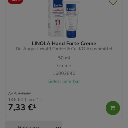
LINOLA Hand Forte Creme
Dr. August Wolff GmbH & Co. KG Arzneimittel
50
ml
Creme
16002840
Sofort lieferbar
AVP
:
7,45 €
²
146,60 €
pro 1 l
7,33 €
¹