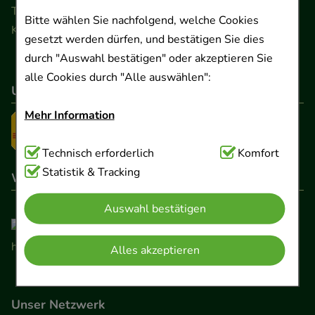
Telefon 0511 89 71 80 0 · Fax 0511 89 71 80 11
Bitte wählen Sie nachfolgend, welche Cookies
Kontaktformular
gesetzt werden dürfen, und bestätigen Sie dies
durch "Auswahl bestätigen" oder akzeptieren Sie
alle Cookies durch "Alle auswählen":
Unser Versanddienstleister
Mehr Information
Technisch Notwendig:
Technisch erforderlich
Hierbei handelt es sich um
Komfort
Cookies, die für die Grundfunktionen unserer
Statistik & Tracking
Wir sind hier gelistet
Website notwendig sind (z.B. Navigation,
Auswahl bestätigen
Warenkorb, Kundenkonto), weshalb auf diese nicht
verzichtet werden kann.
Alles akzeptieren
Komfort:
Diese Cookies werden genutzt um das
Einkaufserlebnis noch ansprechender zu gestalten,
Unser Netzwerk
beispielsweise für die Wiedererkennung des