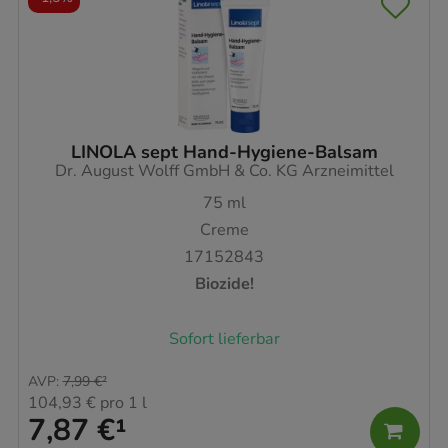
LINOLA sept Hand-Hygiene-Balsam
Dr. August Wolff GmbH & Co. KG Arzneimittel
75
ml
Creme
17152843
Biozide!
Sofort lieferbar
AVP
:
7,99 €
²
104,93 €
pro 1 l
7,87 €
¹