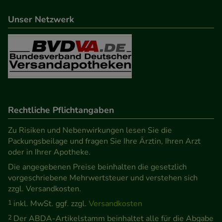
beispielsweise für die Wiedererkennung des
Unser Netzwerk
Besuchers oder unsere Seite an bevorzugte
Verhaltensweisen (z.B. Spracheinstellung)
anzupassen. Komfort-Cookies ermöglichen es uns
auch auf Ihre Bedürfnisse zugeschrittene Inhalte
anzuzeigen und unser Partnerprogramm zu
betreiben.
Rechtliche Pflichtangaben
Statistik & Tracking:
Hierüber lassen sich
Informationen über die Art und Weise der Nutzung
Zu Risiken und Nebenwirkungen lesen Sie die
unserer Website sammeln, mit deren Hilfe wir
Packungsbeilage und fragen Sie Ihre Ärztin, Ihren Arzt
oder in Ihrer Apotheke.
unsere Website weiter für Sie optimieren können,
Die angegebenen Preise beinhalten die gesetzlich
den Inhalt auf unserer Website aber auch die
vorgeschriebene Mehrwertsteuer und verstehen sich
Werbung auf Drittseiten möglichst relevant für Sie
zzgl. Versandkosten.
zu gestalten. Bitte beachten Sie, dass Daten hierfür
1
inkl. MwSt. ggf. zzgl.
Versandkosten
teilweise an Dritte wie z.B. Google oder soziale
2
Der ABDA-Artikelstamm beinhaltet alle für die Abgabe
Medien übertragen werden.