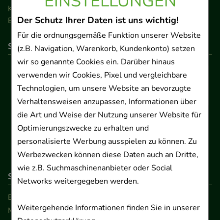
EINSTELLUNGEN
Kontakt
Der Schutz Ihrer Daten ist uns wichtig!
Barrierefreiheitserklärung
Für die ordnungsgemäße Funktion unserer Website
So können Sie bezahlen
(z.B. Navigation, Warenkorb, Kundenkonto) setzen
wir so genannte Cookies ein. Darüber hinaus
verwenden wir Cookies, Pixel und vergleichbare
Technologien, um unsere Website an bevorzugte
Verhaltensweisen anzupassen, Informationen über
die Art und Weise der Nutzung unserer Website für
Optimierungszwecke zu erhalten und
personalisierte Werbung ausspielen zu können. Zu
Werbezwecken können diese Daten auch an Dritte,
wie z.B. Suchmaschinenanbieter oder Social
So erreichen Sie uns
Networks weitergegeben werden.
Beratung und Kundenservice:
Weitergehende Informationen finden Sie in unserer
Montag - Freitag von 9.00 bis 17.00 Uhr