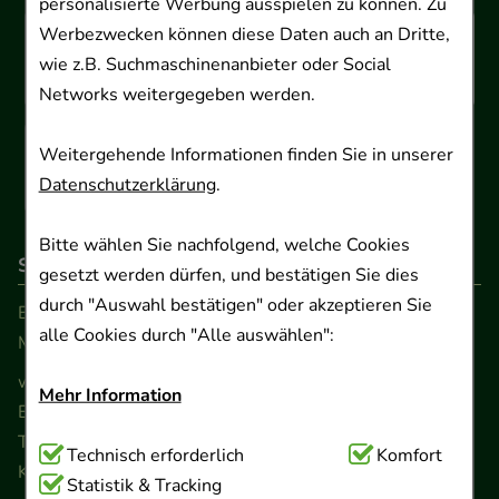
personalisierte Werbung ausspielen zu können. Zu
Werbezwecken können diese Daten auch an Dritte,
wie z.B. Suchmaschinenanbieter oder Social
Networks weitergegeben werden.
Weitergehende Informationen finden Sie in unserer
Datenschutzerklärung
.
Bitte wählen Sie nachfolgend, welche Cookies
So erreichen Sie uns
gesetzt werden dürfen, und bestätigen Sie dies
durch "Auswahl bestätigen" oder akzeptieren Sie
Beratung und Kundenservice:
alle Cookies durch "Alle auswählen":
Montag - Freitag von 9.00 bis 17.00 Uhr
www.ApoSalis.de
· E-Mail:
info@ApoSalis.de
Mehr Information
Ernst-August-Platz 2 · 30159 Hannover
Telefon 0511 89 71 80 0 · Fax 0511 89 71 80 11
Technisch Notwendig:
Technisch erforderlich
Hierbei handelt es sich um
Komfort
Kontaktformular
Cookies, die für die Grundfunktionen unserer
Statistik & Tracking