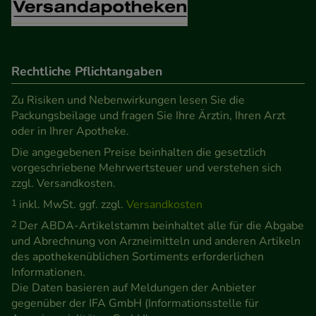
unsere Website weiter für Sie optimieren können,
den Inhalt auf unserer Website aber auch die
Werbung auf Drittseiten möglichst relevant für Sie
Rechtliche Pflichtangaben
zu gestalten. Bitte beachten Sie, dass Daten hierfür
teilweise an Dritte wie z.B. Google oder soziale
Zu Risiken und Nebenwirkungen lesen Sie die
Medien übertragen werden.
Packungsbeilage und fragen Sie Ihre Ärztin, Ihren Arzt
oder in Ihrer Apotheke.
Die angegebenen Preise beinhalten die gesetzlich
vorgeschriebene Mehrwertsteuer und verstehen sich
zzgl. Versandkosten.
1
inkl. MwSt. ggf. zzgl.
Versandkosten
2
Der ABDA-Artikelstamm beinhaltet alle für die Abgabe
und Abrechnung von Arzneimitteln und anderen Artikeln
des apothekenüblichen Sortiments erforderlichen
Informationen.
Die Daten basieren auf Meldungen der Anbieter
gegenüber der IFA GmbH (Informationsstelle für