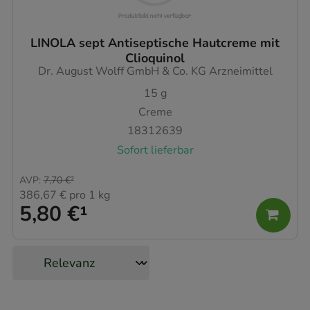
LINOLA sept Antiseptische Hautcreme mit
Clioquinol
Dr. August Wolff GmbH & Co. KG Arzneimittel
15
g
Creme
18312639
Sofort lieferbar
AVP
:
7,70 €
²
386,67 €
pro 1 kg
5,80 €
¹