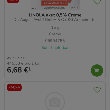
LINOLA akut 0,5% Creme
Dr. August Wolff GmbH & Co. KG Arzneimittel
15
g
Creme
05994755
Sofort lieferbar
AVP
:
9,97 €
²
445,33 €
pro 1 kg
6,68 €
¹
-
24,5%