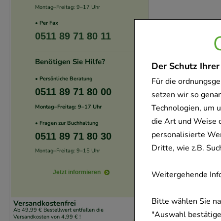
Montag–Freitag: 9–17 Uhr
• Per Fax
0511 89 71 80 11
Benötigen Sie Hilfe?
Der Schutz Ihrer
• Persönliche Beratung
Für die ordnungsge
0511 89 71 80 00
setzen wir so gena
Technologien, um u
Montag–Freitag: 9–17 Uhr
die Art und Weise 
• Fragen zur Buchhaltung
personalisierte We
0511 89 71 80 30
Dritte, wie z.B. S
Montag–Freitag: 9–15 Uhr
Jetzt informieren
Weitergehende Info
Bitte wählen Sie n
Versandkostenfrei
Ab 49,99 € Bestellwert entfallen die
"Auswahl bestätigen
Versandkosten von 4,99 € !