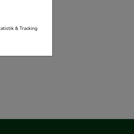
tionen unserer
tatistik & Tracking
diese nicht
der zu gestalten,
vorzugte
chen es uns auch
m zu betreiben.
der Nutzung
timieren können,
elevant für Sie zu
gle oder soziale