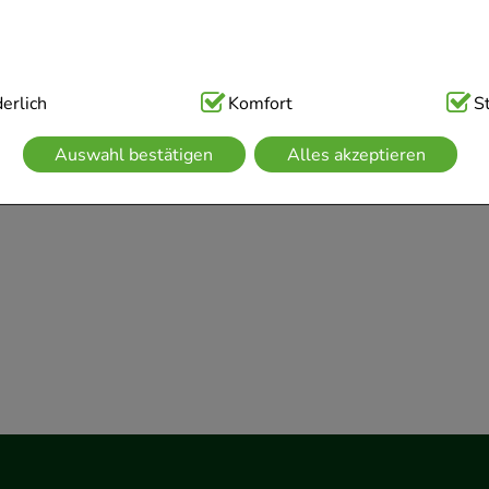
ig:
erlich
Hierbei handelt es sich um Cookies, die für die Grundfunk
Komfort
S
sind (z.B. Navigation, Warenkorb, Kundenkonto), weshalb auf 
Auswahl bestätigen
Alles akzeptieren
kann.
kies werden genutzt um das Einkaufserlebnis noch ansprechen
 die Wiedererkennung des Besuchers oder unsere Seite an be
z.B. Spracheinstellung) anzupassen. Komfort-Cookies ermögli
se zugeschrittene Inhalte anzuzeigen und unser Partnerprogram
g:
Hierüber lassen sich Informationen über die Art und Weise 
mmeln, mit deren Hilfe wir unsere Website weiter für Sie op
rer Website aber auch die Werbung auf Drittseiten möglichst r
achten Sie, dass Daten hierfür teilweise an Dritte wie z.B. Goo
 werden.