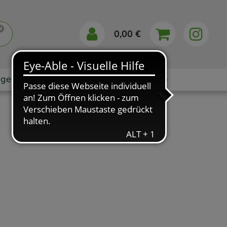
0,00 €
gebote
Markenshops
Ratgeber
App