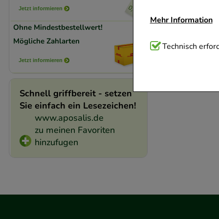
Jetzt informieren
Mehr Information
Ohne Mindestbestellwert!
Mögliche Zahlarten
Technisch Notwend
Technisch erford
Website notwendig 
Jetzt informieren
verzichtet werden 
Schnell griffbereit - setzen
Komfort:
Diese Coo
Sie einfach ein Lesezeichen!
beispielsweise für
www.aposalis.de
Verhaltensweisen (
zu meinen Favoriten
auf Ihre Bedürfnis
hinzufugen
Statistik & Trackin
unserer Website sa
den Inhalt auf unse
gestalten. Bitte be
Medien übertragen