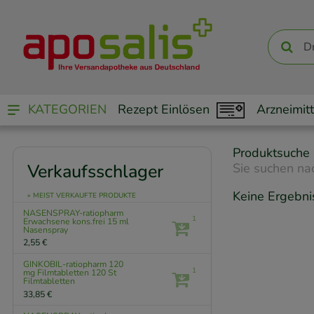
KATEGORIEN
Rezept Einlösen
Arzneimitt
Produktsuche
Verkaufsschlager
Sie suchen na
Keine Ergebni
» MEIST VERKAUFTE PRODUKTE
NASENSPRAY-ratiopharm
1
Erwachsene kons.frei
15 ml
Nasenspray
2,55 €
GINKOBIL-ratiopharm 120
1
mg Filmtabletten
120 St
Filmtabletten
33,85 €