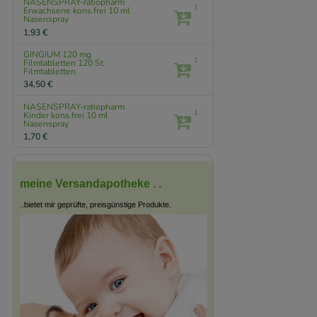
NASENSPRAY-ratiopharm
1
Erwachsene kons.frei
10 ml
Nasenspray
1,93 €
GINGIUM 120 mg
1
Filmtabletten
120 St
Filmtabletten
34,50 €
NASENSPRAY-ratiopharm
1
Kinder kons.frei
10 ml
Nasenspray
1,70 €
meine Versandapotheke . .
..bietet mir geprüfte, preisgünstige Produkte.