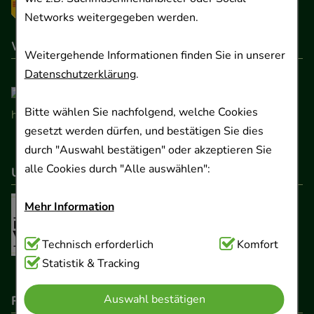
Networks weitergegeben werden.
Wir sind hier gelistet
Weitergehende Informationen finden Sie in unserer
Datenschutzerklärung
.
Bitte wählen Sie nachfolgend, welche Cookies
gesetzt werden dürfen, und bestätigen Sie dies
durch "Auswahl bestätigen" oder akzeptieren Sie
alle Cookies durch "Alle auswählen":
Unser Netzwerk
Mehr Information
Technisch Notwendig:
Technisch erforderlich
Hierbei handelt es sich um
Komfort
Cookies, die für die Grundfunktionen unserer
Statistik & Tracking
Website notwendig sind (z.B. Navigation,
Auswahl bestätigen
Rechtliche Pflichtangaben
Warenkorb, Kundenkonto), weshalb auf diese nicht