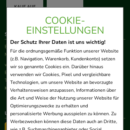
COOKIE-
EINSTELLUNGEN
So erreichen Sie uns
Der Schutz Ihrer Daten ist uns wichtig!
Beratung und Kundenservice:
Für die ordnungsgemäße Funktion unserer Website
Montag - Freitag von 9.00 bis 17.00 Uhr
(z.B. Navigation, Warenkorb, Kundenkonto) setzen
www.ApoSalis.de
· E-Mail:
info@ApoSalis.de
wir so genannte Cookies ein. Darüber hinaus
Ernst-August-Platz 2 · 30159 Hannover
verwenden wir Cookies, Pixel und vergleichbare
Telefon 0511 89 71 80 0 · Fax 0511 89 71 80 11
Technologien, um unsere Website an bevorzugte
Kontaktformular
Verhaltensweisen anzupassen, Informationen über
die Art und Weise der Nutzung unserer Website für
Optimierungszwecke zu erhalten und
Unser Versanddienstleister
personalisierte Werbung ausspielen zu können. Zu
Werbezwecken können diese Daten auch an Dritte,
wie z.B. Suchmaschinenanbieter oder Social