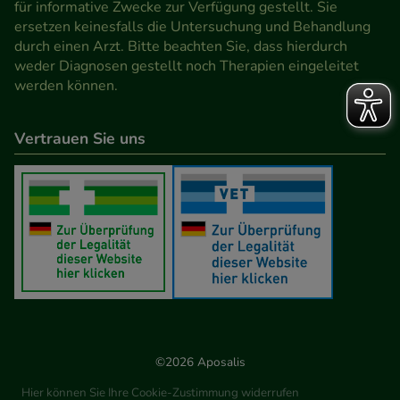
für informative Zwecke zur Verfügung gestellt. Sie
Werbung auf Drittseiten möglichst relevant für Sie
ersetzen keinesfalls die Untersuchung und Behandlung
zu gestalten. Bitte beachten Sie, dass Daten hierfür
durch einen Arzt. Bitte beachten Sie, dass hierdurch
teilweise an Dritte wie z.B. Google oder soziale
weder Diagnosen gestellt noch Therapien eingeleitet
werden können.
Medien übertragen werden.
Vertrauen Sie uns
©2026 Aposalis
Hier können Sie Ihre Cookie-Zustimmung widerrufen