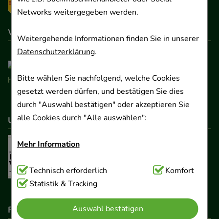
Networks weitergegeben werden.
Wir sind hier gelistet
Weitergehende Informationen finden Sie in unserer
Datenschutzerklärung
.
Bitte wählen Sie nachfolgend, welche Cookies
gesetzt werden dürfen, und bestätigen Sie dies
durch "Auswahl bestätigen" oder akzeptieren Sie
alle Cookies durch "Alle auswählen":
Unser Netzwerk
Mehr Information
Technisch Notwendig:
Technisch erforderlich
Hierbei handelt es sich um
Komfort
Cookies, die für die Grundfunktionen unserer
Statistik & Tracking
Website notwendig sind (z.B. Navigation,
Auswahl bestätigen
Rechtliche Pflichtangaben
Warenkorb, Kundenkonto), weshalb auf diese nicht