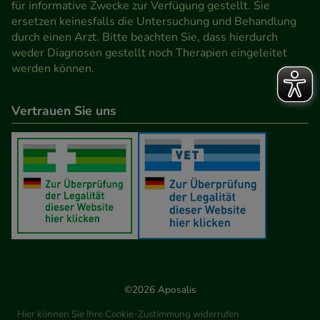
für informative Zwecke zur Verfügung gestellt. Sie
Werbung auf Drittseiten möglichst relevant für Sie
ersetzen keinesfalls die Untersuchung und Behandlung
zu gestalten. Bitte beachten Sie, dass Daten hierfür
durch einen Arzt. Bitte beachten Sie, dass hierdurch
teilweise an Dritte wie z.B. Google oder soziale
weder Diagnosen gestellt noch Therapien eingeleitet
werden können.
Medien übertragen werden.
Vertrauen Sie uns
©2026 Aposalis
Hier können Sie Ihre Cookie-Zustimmung widerrufen