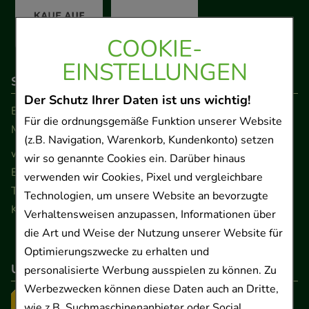
COOKIE-
EINSTELLUNGEN
So erreichen Sie uns
Der Schutz Ihrer Daten ist uns wichtig!
Beratung und Kundenservice:
Für die ordnungsgemäße Funktion unserer Website
Montag - Freitag von 9.00 bis 17.00 Uhr
(z.B. Navigation, Warenkorb, Kundenkonto) setzen
www.ApoSalis.de
· E-Mail:
info@ApoSalis.de
wir so genannte Cookies ein. Darüber hinaus
Ernst-August-Platz 2 · 30159 Hannover
verwenden wir Cookies, Pixel und vergleichbare
Telefon 0511 89 71 80 0 · Fax 0511 89 71 80 11
Technologien, um unsere Website an bevorzugte
Kontaktformular
Verhaltensweisen anzupassen, Informationen über
die Art und Weise der Nutzung unserer Website für
Optimierungszwecke zu erhalten und
Unser Versanddienstleister
personalisierte Werbung ausspielen zu können. Zu
Werbezwecken können diese Daten auch an Dritte,
wie z.B. Suchmaschinenanbieter oder Social