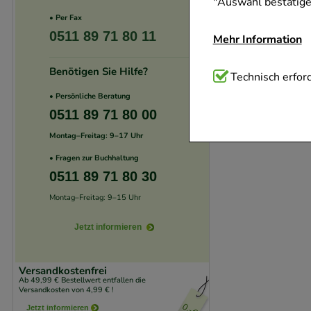
"Auswahl bestätigen
• Per Fax
0511 89 71 80 11
Mehr Information
Benötigen Sie Hilfe?
Technisch Notwend
Technisch erford
Website notwendig 
• Persönliche Beratung
0511 89 71 80 00
verzichtet werden 
Montag–Freitag: 9–17 Uhr
Komfort:
Diese Coo
• Fragen zur Buchhaltung
beispielsweise für
0511 89 71 80 30
Verhaltensweisen (
Montag–Freitag: 9–15 Uhr
auf Ihre Bedürfnis
Jetzt informieren
Statistik & Trackin
unserer Website sa
Versandkostenfrei
Ab 49,99 € Bestellwert entfallen die
den Inhalt auf unse
Versandkosten von 4,99 € !
gestalten. Bitte be
Jetzt informieren