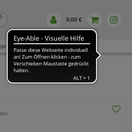
0,00 €
gebote
Markenshops
Ratgeber
App
ttel