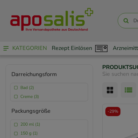
KATEGORIEN
Rezept Einlösen
Arzneimitt
PRODUKTSU
Sie suchen na
Darreichungsform
Bad (2)
Creme (3)
Packungsgröße
-
29%
200 ml (1)
150 g (1)