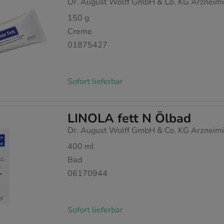
Dr. August Wolff GmbH & Co. KG Arzneimi
150
g
Creme
01875427
Sofort lieferbar
LINOLA fett N Ölbad
Dr. August Wolff GmbH & Co. KG Arzneimi
400
ml
Bad
06170944
Sofort lieferbar