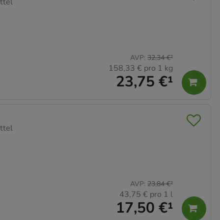
ttel
AVP
:
32,34 €
²
158,33 €
pro 1 kg
23,75 €
¹
ttel
AVP
:
23,84 €
²
43,75 €
pro 1 l
17,50 €
¹