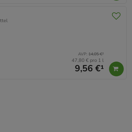
ttel
AVP
:
14,05 €
²
47,80 €
pro 1 l
9,56 €
¹