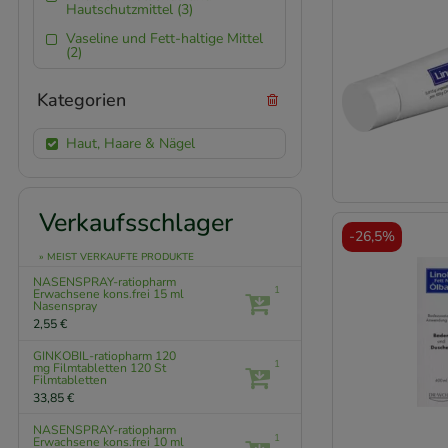
Hautschutzmittel (3)
Vaseline und Fett-haltige Mittel
(2)
Kategorien
Haut, Haare & Nägel
Verkaufsschlager
-
26,5%
» MEIST VERKAUFTE PRODUKTE
NASENSPRAY-ratiopharm
1
Erwachsene kons.frei
15 ml
Nasenspray
2,55 €
GINKOBIL-ratiopharm 120
1
mg Filmtabletten
120 St
Filmtabletten
33,85 €
NASENSPRAY-ratiopharm
1
Erwachsene kons.frei
10 ml