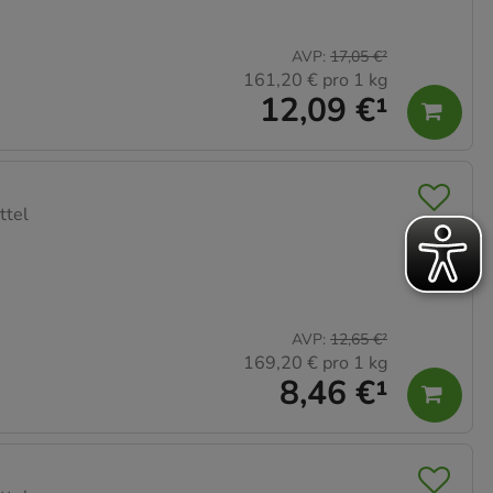
AVP
:
17,05 €
²
161,20 €
pro 1 kg
12,09 €
¹
ttel
AVP
:
12,65 €
²
169,20 €
pro 1 kg
8,46 €
¹