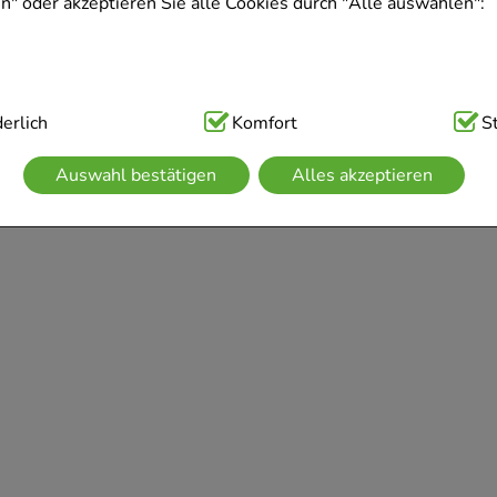
" oder akzeptieren Sie alle Cookies durch "Alle auswählen":
ig:
erlich
Hierbei handelt es sich um Cookies, die für die Grundfunk
Komfort
S
sind (z.B. Navigation, Warenkorb, Kundenkonto), weshalb auf 
Auswahl bestätigen
Alles akzeptieren
kann.
kies werden genutzt um das Einkaufserlebnis noch ansprechen
 die Wiedererkennung des Besuchers oder unsere Seite an be
z.B. Spracheinstellung) anzupassen. Komfort-Cookies ermögli
se zugeschrittene Inhalte anzuzeigen und unser Partnerprogram
g:
Hierüber lassen sich Informationen über die Art und Weise 
mmeln, mit deren Hilfe wir unsere Website weiter für Sie op
rer Website aber auch die Werbung auf Drittseiten möglichst r
achten Sie, dass Daten hierfür teilweise an Dritte wie z.B. Goo