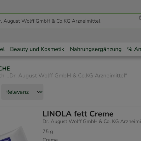
el
Beauty und Kosmetik
Nahrungsergänzung
% An
CHE
ch:
„
Dr. August Wolff GmbH & Co.KG Arzneimittel
“
LINOLA fett Creme
Dr. August Wolff GmbH & Co. KG Arzneimi
75
g
Creme