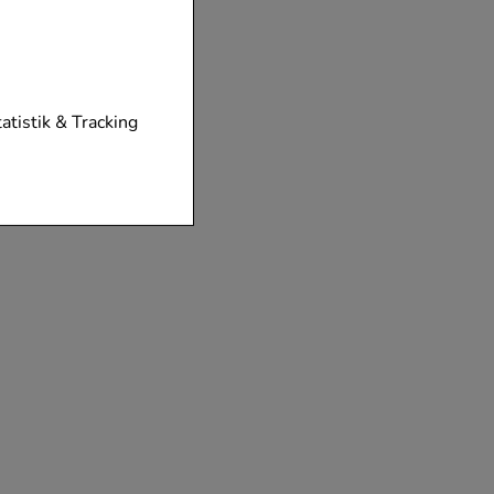
tionen unserer
tatistik & Tracking
diese nicht
der zu gestalten,
vorzugte
chen es uns auch
m zu betreiben.
der Nutzung
timieren können,
elevant für Sie zu
gle oder soziale