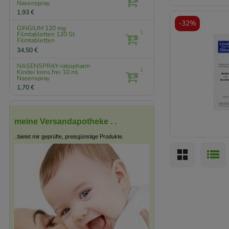
Nasenspray
1,93 €
-
32%
GINGIUM 120 mg
1
Filmtabletten
120 St
Filmtabletten
34,50 €
NASENSPRAY-ratiopharm
1
Kinder kons.frei
10 ml
Nasenspray
1,70 €
meine Versandapotheke . .
..bietet mir geprüfte, preisgünstige Produkte.