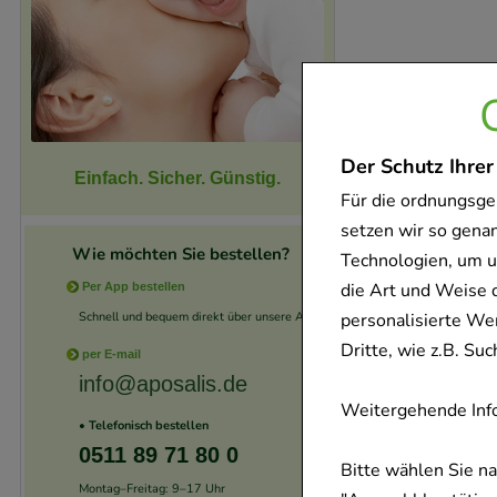
Der Schutz Ihrer
Einfach. Sicher. Günstig.
Für die ordnungsge
setzen wir so gena
Wie möchten Sie bestellen?
Technologien, um u
die Art und Weise 
Per App bestellen
Schnell und bequem direkt über unsere App.
personalisierte We
Dritte, wie z.B. S
per E-mail
info@aposalis.de
Weitergehende Info
• Telefonisch bestellen
0511 89 71 80 0
Bitte wählen Sie n
Montag–Freitag: 9–17 Uhr