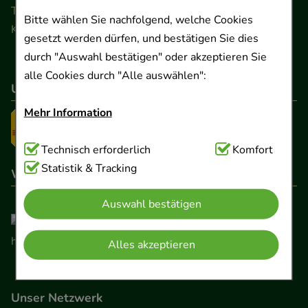
Telefon 0511 89 71 80 0 · Fax 0511 89 71 80 11
Bitte wählen Sie nachfolgend, welche Cookies
Kontaktformular
gesetzt werden dürfen, und bestätigen Sie dies
durch "Auswahl bestätigen" oder akzeptieren Sie
alle Cookies durch "Alle auswählen":
Unser Versanddienstleister
Mehr Information
Technisch Notwendig:
Technisch erforderlich
Hierbei handelt es sich um
Komfort
Cookies, die für die Grundfunktionen unserer
Statistik & Tracking
Wir sind hier gelistet
Website notwendig sind (z.B. Navigation,
Auswahl bestätigen
Warenkorb, Kundenkonto), weshalb auf diese nicht
verzichtet werden kann.
Alles akzeptieren
Komfort:
Diese Cookies werden genutzt um das
Einkaufserlebnis noch ansprechender zu gestalten,
Unser Netzwerk
beispielsweise für die Wiedererkennung des