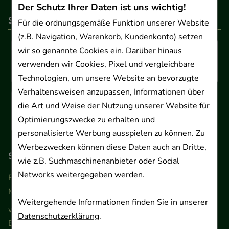
Der Schutz Ihrer Daten ist uns wichtig!
So können Sie bezahlen
Für die ordnungsgemäße Funktion unserer Website
(z.B. Navigation, Warenkorb, Kundenkonto) setzen
wir so genannte Cookies ein. Darüber hinaus
verwenden wir Cookies, Pixel und vergleichbare
Technologien, um unsere Website an bevorzugte
Verhaltensweisen anzupassen, Informationen über
die Art und Weise der Nutzung unserer Website für
Optimierungszwecke zu erhalten und
personalisierte Werbung ausspielen zu können. Zu
Werbezwecken können diese Daten auch an Dritte,
So erreichen Sie uns
wie z.B. Suchmaschinenanbieter oder Social
Networks weitergegeben werden.
Beratung und Kundenservice:
Montag - Freitag von 9.00 bis 17.00 Uhr
Weitergehende Informationen finden Sie in unserer
www.ApoSalis.de
· E-Mail:
info@ApoSalis.de
Datenschutzerklärung
.
Ernst-August-Platz 2 · 30159 Hannover