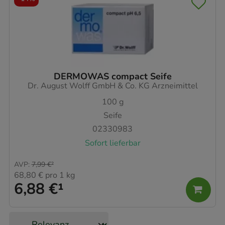
DERMOWAS compact Seife
Dr. August Wolff GmbH & Co. KG Arzneimittel
100
g
Seife
02330983
Sofort lieferbar
AVP
:
7,99 €
²
68,80 €
pro 1 kg
6,88 €
¹