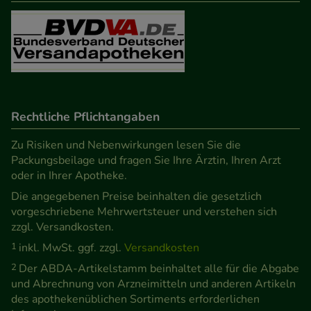
Besuchers oder unsere Seite an bevorzugte
Verhaltensweisen (z.B. Spracheinstellung)
anzupassen. Komfort-Cookies ermöglichen es uns
auch auf Ihre Bedürfnisse zugeschrittene Inhalte
anzuzeigen und unser Partnerprogramm zu
betreiben.
Rechtliche Pflichtangaben
Statistik & Tracking:
Hierüber lassen sich
Zu Risiken und Nebenwirkungen lesen Sie die
Informationen über die Art und Weise der Nutzung
Packungsbeilage und fragen Sie Ihre Ärztin, Ihren Arzt
oder in Ihrer Apotheke.
unserer Website sammeln, mit deren Hilfe wir
Die angegebenen Preise beinhalten die gesetzlich
unsere Website weiter für Sie optimieren können,
vorgeschriebene Mehrwertsteuer und verstehen sich
den Inhalt auf unserer Website aber auch die
zzgl. Versandkosten.
Werbung auf Drittseiten möglichst relevant für Sie
1
inkl. MwSt. ggf. zzgl.
Versandkosten
zu gestalten. Bitte beachten Sie, dass Daten hierfür
2
Der ABDA-Artikelstamm beinhaltet alle für die Abgabe
teilweise an Dritte wie z.B. Google oder soziale
und Abrechnung von Arzneimitteln und anderen Artikeln
Medien übertragen werden.
des apothekenüblichen Sortiments erforderlichen