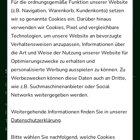
Für die ordnungsgemäße Funktion unserer Website
(z.B. Navigation, Warenkorb, Kundenkonto) setzen
wir so genannte Cookies ein. Darüber hinaus
verwenden wir Cookies, Pixel und vergleichbare
Technologien, um unsere Website an bevorzugte
Verhaltensweisen anzupassen, Informationen über
die Art und Weise der Nutzung unserer Website für
Optimierungszwecke zu erhalten und
personalisierte Werbung ausspielen zu können. Zu
So erreichen Sie uns
Werbezwecken können diese Daten auch an Dritte,
Beratung und Kundenservice:
wie z.B. Suchmaschinenanbieter oder Social
Montag - Freitag von 9.00 bis 17.00 Uhr
Networks weitergegeben werden.
www.ApoSalis.de
· E-Mail:
info@ApoSalis.de
Weitergehende Informationen finden Sie in unserer
Ernst-August-Platz 2 · 30159 Hannover
Datenschutzerklärung
.
Telefon 0511 89 71 80 0 · Fax 0511 89 71 80 11
Kontaktformular
Bitte wählen Sie nachfolgend, welche Cookies