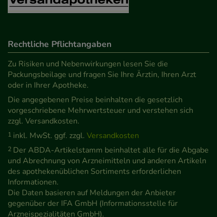
Verhaltensweisen (z.B. Spracheinstellung)
anzupassen. Komfort-Cookies ermöglichen es uns
auch auf Ihre Bedürfnisse zugeschrittene Inhalte
anzuzeigen und unser Partnerprogramm zu
Rechtliche Pflichtangaben
betreiben.
Zu Risiken und Nebenwirkungen lesen Sie die
Packungsbeilage und fragen Sie Ihre Ärztin, Ihren Arzt
Statistik & Tracking:
Hierüber lassen sich
oder in Ihrer Apotheke.
Informationen über die Art und Weise der Nutzung
Die angegebenen Preise beinhalten die gesetzlich
unserer Website sammeln, mit deren Hilfe wir
vorgeschriebene Mehrwertsteuer und verstehen sich
unsere Website weiter für Sie optimieren können,
zzgl. Versandkosten.
den Inhalt auf unserer Website aber auch die
1
inkl. MwSt. ggf. zzgl.
Versandkosten
Werbung auf Drittseiten möglichst relevant für Sie
2
Der ABDA-Artikelstamm beinhaltet alle für die Abgabe
zu gestalten. Bitte beachten Sie, dass Daten hierfür
und Abrechnung von Arzneimitteln und anderen Artikeln
teilweise an Dritte wie z.B. Google oder soziale
des apothekenüblichen Sortiments erforderlichen
Informationen.
Medien übertragen werden.
Die Daten basieren auf Meldungen der Anbieter
gegenüber der IFA GmbH (Informationsstelle für
Arzneispezialitäten GmbH).