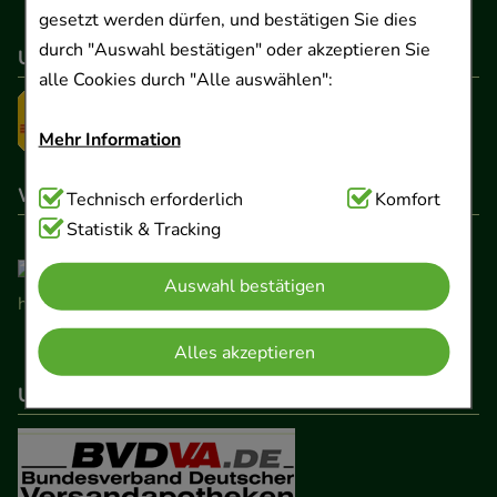
gesetzt werden dürfen, und bestätigen Sie dies
durch "Auswahl bestätigen" oder akzeptieren Sie
Unser Versanddienstleister
alle Cookies durch "Alle auswählen":
Mehr Information
Wir sind hier gelistet
Technisch Notwendig:
Technisch erforderlich
Hierbei handelt es sich um
Komfort
Cookies, die für die Grundfunktionen unserer
Statistik & Tracking
Website notwendig sind (z.B. Navigation,
Auswahl bestätigen
Warenkorb, Kundenkonto), weshalb auf diese nicht
verzichtet werden kann.
Alles akzeptieren
Komfort:
Diese Cookies werden genutzt um das
Unser Netzwerk
Einkaufserlebnis noch ansprechender zu gestalten,
beispielsweise für die Wiedererkennung des
Besuchers oder unsere Seite an bevorzugte