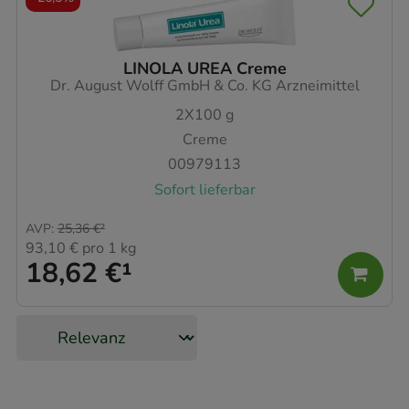
LINOLA UREA Creme
Dr. August Wolff GmbH & Co. KG Arzneimittel
2X100
g
Creme
00979113
Sofort lieferbar
AVP
:
25,36 €
²
93,10 €
pro 1 kg
18,62 €
¹