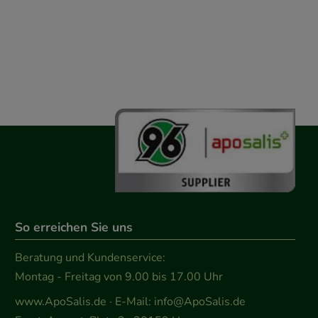
So erreichen Sie uns
Beratung und Kundenservice:
Montag - Freitag von 9.00 bis 17.00 Uhr
www.ApoSalis.de
· E-Mail:
info@ApoSalis.de