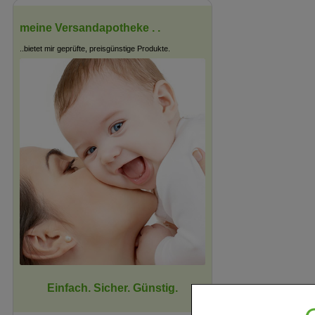
meine Versandapotheke . .
..bietet mir geprüfte, preisgünstige Produkte.
Einfach. Sicher. Günstig.