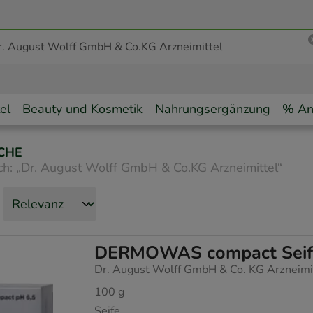
el
Beauty und Kosmetik
Nahrungsergänzung
% An
CHE
ch:
„
Dr. August Wolff GmbH & Co.KG Arzneimittel
“
DERMOWAS compact Seif
Dr. August Wolff GmbH & Co. KG Arzneimi
100
g
Seife