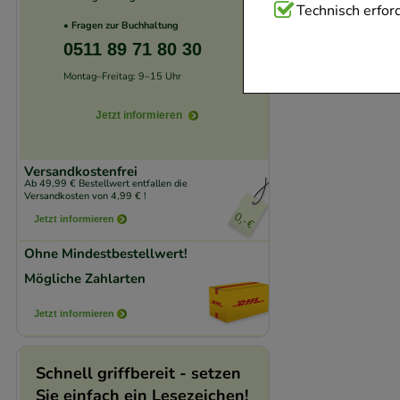
Technisch Notwend
Technisch erford
• Fragen zur Buchhaltung
Website notwendig 
0511 89 71 80 30
verzichtet werden 
Montag–Freitag: 9–15 Uhr
Komfort:
Diese Coo
Jetzt informieren
beispielsweise für
Verhaltensweisen (
Versandkostenfrei
auf Ihre Bedürfnis
Ab 49,99 € Bestellwert entfallen die
Versandkosten von 4,99 € !
Jetzt informieren
Statistik & Trackin
unserer Website sa
Ohne Mindestbestellwert!
den Inhalt auf unse
Mögliche Zahlarten
gestalten. Bitte be
Jetzt informieren
Medien übertragen
Schnell griffbereit - setzen
Sie einfach ein Lesezeichen!