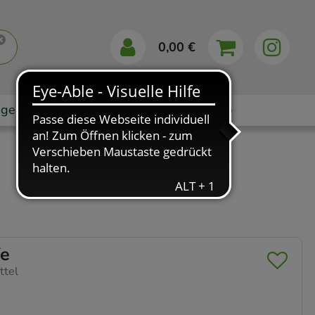
0,00 €
gebote
Markenshops
Ratgeber
App
e
ttel