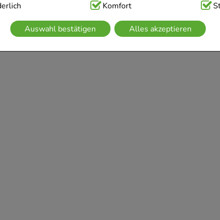
ig:
erlich
Hierbei handelt es sich um Cookies, die für die Grundfunk
Komfort
S
sind (z.B. Navigation, Warenkorb, Kundenkonto), weshalb auf 
Auswahl bestätigen
Alles akzeptieren
kann.
kies werden genutzt um das Einkaufserlebnis noch ansprechen
 die Wiedererkennung des Besuchers oder unsere Seite an be
z.B. Spracheinstellung) anzupassen. Komfort-Cookies ermögli
se zugeschrittene Inhalte anzuzeigen und unser Partnerprogram
g:
Hierüber lassen sich Informationen über die Art und Weise 
mmeln, mit deren Hilfe wir unsere Website weiter für Sie op
rer Website aber auch die Werbung auf Drittseiten möglichst r
achten Sie, dass Daten hierfür teilweise an Dritte wie z.B. Goo
 werden.