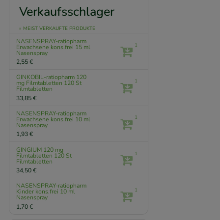
Verkaufsschlager
» MEIST VERKAUFTE PRODUKTE
NASENSPRAY-ratiopharm
1
Erwachsene kons.frei
15 ml
Nasenspray
2,55 €
GINKOBIL-ratiopharm 120
1
mg Filmtabletten
120 St
Filmtabletten
33,85 €
NASENSPRAY-ratiopharm
1
Erwachsene kons.frei
10 ml
Nasenspray
1,93 €
GINGIUM 120 mg
1
Filmtabletten
120 St
Filmtabletten
34,50 €
NASENSPRAY-ratiopharm
1
Kinder kons.frei
10 ml
Nasenspray
1,70 €