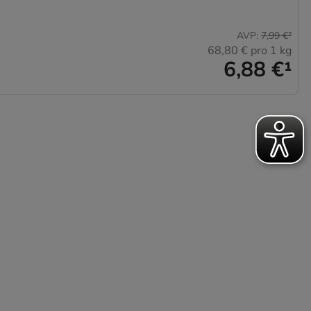
AVP
:
7,99 €
²
68,80 €
pro 1 kg
6,88 €
¹