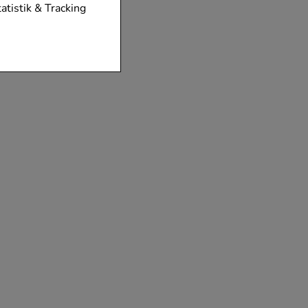
tionen unserer
tatistik & Tracking
diese nicht
der zu gestalten,
vorzugte
chen es uns auch
m zu betreiben.
der Nutzung
timieren können,
elevant für Sie zu
gle oder soziale