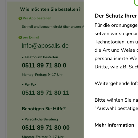
Wie möchten Sie bestellen?
Der Schutz Ihrer
Per App bestellen
Für die ordnungsge
Schnell und bequem direkt über unsere App.
setzen wir so gena
per E-mail
Technologien, um u
info@aposalis.de
die Art und Weise 
• Telefonisch bestellen
personalisierte We
0511 89 71 80 0
Dritte, wie z.B. S
Montag–Freitag: 9–17 Uhr
Weitergehende Info
• Per Fax
0511 89 71 80 11
Bitte wählen Sie n
"Auswahl bestätigen
Benötigen Sie Hilfe?
• Persönliche Beratung
Mehr Information
0511 89 71 80 00
Montag–Freitag: 9–17 Uhr