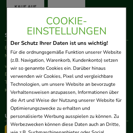
COOKIE-
EINSTELLUNGEN
So erreichen Sie uns
Der Schutz Ihrer Daten ist uns wichtig!
Beratung und Kundenservice:
Für die ordnungsgemäße Funktion unserer Website
Montag - Freitag von 9.00 bis 17.00 Uhr
(z.B. Navigation, Warenkorb, Kundenkonto) setzen
www.ApoSalis.de
· E-Mail:
info@ApoSalis.de
wir so genannte Cookies ein. Darüber hinaus
Ernst-August-Platz 2 · 30159 Hannover
verwenden wir Cookies, Pixel und vergleichbare
Telefon 0511 89 71 80 0 · Fax 0511 89 71 80 11
Technologien, um unsere Website an bevorzugte
Kontaktformular
Verhaltensweisen anzupassen, Informationen über
die Art und Weise der Nutzung unserer Website für
Optimierungszwecke zu erhalten und
Unser Versanddienstleister
personalisierte Werbung ausspielen zu können. Zu
Werbezwecken können diese Daten auch an Dritte,
wie z.B. Suchmaschinenanbieter oder Social