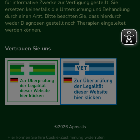
für informative Zwecke zur Verfügung gestellt. Sie
Werbung auf Drittseiten möglichst relevant für Sie
ersetzen keinesfalls die Untersuchung und Behandlung
zu gestalten. Bitte beachten Sie, dass Daten hierfür
durch einen Arzt. Bitte beachten Sie, dass hierdurch
teilweise an Dritte wie z.B. Google oder soziale
weder Diagnosen gestellt noch Therapien eingeleitet
werden können.
Medien übertragen werden.
Vertrauen Sie uns
©2026 Aposalis
Hier können Sie Ihre Cookie-Zustimmung widerrufen