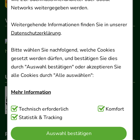
Networks weitergegeben werden.
Wir sind hier gelistet
Weitergehende Informationen finden Sie in unserer
Datenschutzerklärung
.
Bitte wählen Sie nachfolgend, welche Cookies
gesetzt werden dürfen, und bestätigen Sie dies
durch "Auswahl bestätigen" oder akzeptieren Sie
alle Cookies durch "Alle auswählen":
Unser Netzwerk
Mehr Information
Technisch Notwendig:
Technisch erforderlich
Hierbei handelt es sich um
Komfort
Cookies, die für die Grundfunktionen unserer
Statistik & Tracking
Website notwendig sind (z.B. Navigation,
Auswahl bestätigen
Rechtliche Pflichtangaben
Warenkorb, Kundenkonto), weshalb auf diese nicht