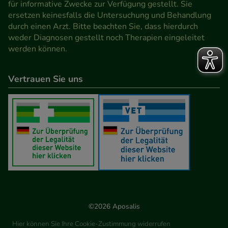
für informative Zwecke zur Verfügung gestellt. Sie
Werbung auf Drittseiten möglichst relevant für Sie
ersetzen keinesfalls die Untersuchung und Behandlung
zu gestalten. Bitte beachten Sie, dass Daten hierfür
durch einen Arzt. Bitte beachten Sie, dass hierdurch
teilweise an Dritte wie z.B. Google oder soziale
weder Diagnosen gestellt noch Therapien eingeleitet
werden können.
Medien übertragen werden.
Vertrauen Sie uns
©2026 Aposalis
Hier können Sie Ihre Cookie-Zustimmung widerrufen