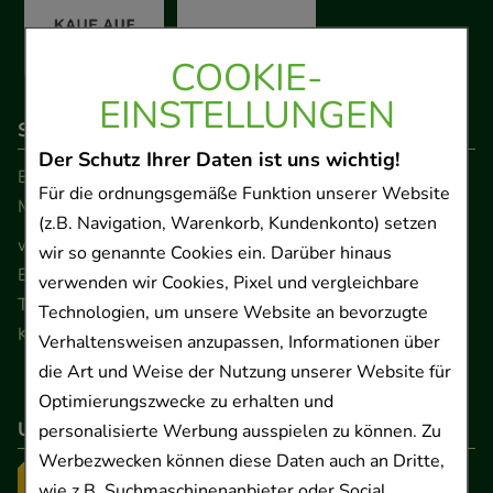
COOKIE-
EINSTELLUNGEN
So erreichen Sie uns
Der Schutz Ihrer Daten ist uns wichtig!
Beratung und Kundenservice:
Für die ordnungsgemäße Funktion unserer Website
Montag - Freitag von 9.00 bis 17.00 Uhr
(z.B. Navigation, Warenkorb, Kundenkonto) setzen
www.ApoSalis.de
· E-Mail:
info@ApoSalis.de
wir so genannte Cookies ein. Darüber hinaus
Ernst-August-Platz 2 · 30159 Hannover
verwenden wir Cookies, Pixel und vergleichbare
Telefon 0511 89 71 80 0 · Fax 0511 89 71 80 11
Technologien, um unsere Website an bevorzugte
Kontaktformular
Verhaltensweisen anzupassen, Informationen über
die Art und Weise der Nutzung unserer Website für
Optimierungszwecke zu erhalten und
Unser Versanddienstleister
personalisierte Werbung ausspielen zu können. Zu
Werbezwecken können diese Daten auch an Dritte,
wie z.B. Suchmaschinenanbieter oder Social