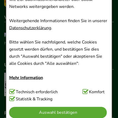
Networks weitergegeben werden.
Wir sind hier gelistet
Weitergehende Informationen finden Sie in unserer
Datenschutzerklärung
.
Bitte wählen Sie nachfolgend, welche Cookies
gesetzt werden dürfen, und bestätigen Sie dies
durch "Auswahl bestätigen" oder akzeptieren Sie
alle Cookies durch "Alle auswählen":
Unser Netzwerk
Mehr Information
Technisch Notwendig:
Technisch erforderlich
Hierbei handelt es sich um
Komfort
Cookies, die für die Grundfunktionen unserer
Statistik & Tracking
Website notwendig sind (z.B. Navigation,
Auswahl bestätigen
Rechtliche Pflichtangaben
Warenkorb, Kundenkonto), weshalb auf diese nicht