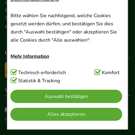
www.ApoSalis.de
· E-Mail:
info@ApoSalis.de
Ernst-August-Platz 2 · 30159 Hannover
Bitte wählen Sie nachfolgend, welche Cookies
Telefon 0511 89 71 80 0 · Fax 0511 89 71 80 11
gesetzt werden dürfen, und bestätigen Sie dies
Kontaktformular
durch "Auswahl bestätigen" oder akzeptieren Sie
alle Cookies durch "Alle auswählen":
Unser Versanddienstleister
Mehr Information
Technisch Notwendig:
Technisch erforderlich
Hierbei handelt es sich um
Komfort
Cookies, die für die Grundfunktionen unserer
Statistik & Tracking
Website notwendig sind (z.B. Navigation,
Wir sind hier gelistet
Auswahl bestätigen
Warenkorb, Kundenkonto), weshalb auf diese nicht
verzichtet werden kann.
Alles akzeptieren
Komfort:
Diese Cookies werden genutzt um das
Einkaufserlebnis noch ansprechender zu gestalten,