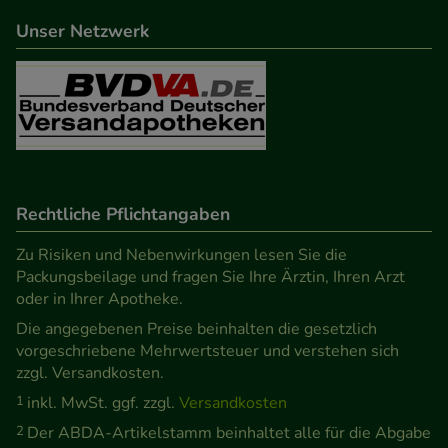
beispielsweise für die Wiedererkennung des
Unser Netzwerk
Besuchers oder unsere Seite an bevorzugte
Verhaltensweisen (z.B. Spracheinstellung)
anzupassen. Komfort-Cookies ermöglichen es uns
auch auf Ihre Bedürfnisse zugeschrittene Inhalte
anzuzeigen und unser Partnerprogramm zu
betreiben.
Rechtliche Pflichtangaben
Statistik & Tracking:
Hierüber lassen sich
Informationen über die Art und Weise der Nutzung
Zu Risiken und Nebenwirkungen lesen Sie die
Packungsbeilage und fragen Sie Ihre Ärztin, Ihren Arzt
unserer Website sammeln, mit deren Hilfe wir
oder in Ihrer Apotheke.
unsere Website weiter für Sie optimieren können,
Die angegebenen Preise beinhalten die gesetzlich
den Inhalt auf unserer Website aber auch die
vorgeschriebene Mehrwertsteuer und verstehen sich
Werbung auf Drittseiten möglichst relevant für Sie
zzgl. Versandkosten.
zu gestalten. Bitte beachten Sie, dass Daten hierfür
1
inkl. MwSt. ggf. zzgl.
Versandkosten
teilweise an Dritte wie z.B. Google oder soziale
2
Der ABDA-Artikelstamm beinhaltet alle für die Abgabe
Medien übertragen werden.