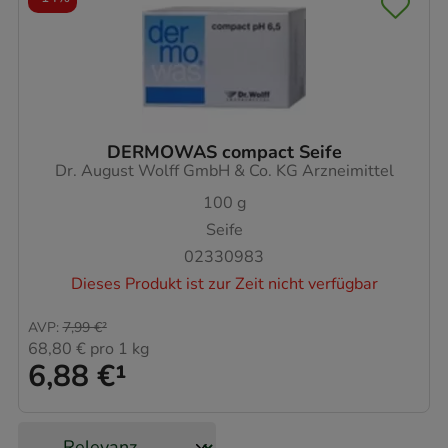
DERMOWAS compact Seife
Dr. August Wolff GmbH & Co. KG Arzneimittel
100
g
Seife
02330983
Dieses Produkt ist zur Zeit nicht verfügbar
AVP
:
7,99 €
²
68,80 €
pro 1 kg
6,88 €
¹