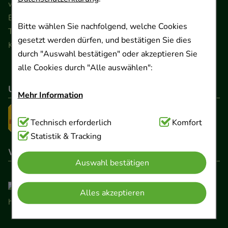
www.ApoSalis.de
· E-Mail:
info@ApoSalis.de
Ernst-August-Platz 2 · 30159 Hannover
Bitte wählen Sie nachfolgend, welche Cookies
Telefon 0511 89 71 80 0 · Fax 0511 89 71 80 11
gesetzt werden dürfen, und bestätigen Sie dies
Kontaktformular
durch "Auswahl bestätigen" oder akzeptieren Sie
alle Cookies durch "Alle auswählen":
Unser Versanddienstleister
Mehr Information
Technisch Notwendig:
Technisch erforderlich
Hierbei handelt es sich um
Komfort
Cookies, die für die Grundfunktionen unserer
Statistik & Tracking
Website notwendig sind (z.B. Navigation,
Wir sind hier gelistet
Auswahl bestätigen
Warenkorb, Kundenkonto), weshalb auf diese nicht
verzichtet werden kann.
Alles akzeptieren
Komfort:
Diese Cookies werden genutzt um das
Einkaufserlebnis noch ansprechender zu gestalten,