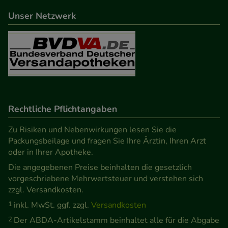
beispielsweise für die Wiedererkennung des
Unser Netzwerk
Besuchers oder unsere Seite an bevorzugte
Verhaltensweisen (z.B. Spracheinstellung)
anzupassen. Komfort-Cookies ermöglichen es uns
auch auf Ihre Bedürfnisse zugeschrittene Inhalte
anzuzeigen und unser Partnerprogramm zu
betreiben.
Rechtliche Pflichtangaben
Statistik & Tracking:
Hierüber lassen sich
Informationen über die Art und Weise der Nutzung
Zu Risiken und Nebenwirkungen lesen Sie die
Packungsbeilage und fragen Sie Ihre Ärztin, Ihren Arzt
unserer Website sammeln, mit deren Hilfe wir
oder in Ihrer Apotheke.
unsere Website weiter für Sie optimieren können,
Die angegebenen Preise beinhalten die gesetzlich
den Inhalt auf unserer Website aber auch die
vorgeschriebene Mehrwertsteuer und verstehen sich
Werbung auf Drittseiten möglichst relevant für Sie
zzgl. Versandkosten.
zu gestalten. Bitte beachten Sie, dass Daten hierfür
1
inkl. MwSt. ggf. zzgl.
Versandkosten
teilweise an Dritte wie z.B. Google oder soziale
2
Der ABDA-Artikelstamm beinhaltet alle für die Abgabe
Medien übertragen werden.