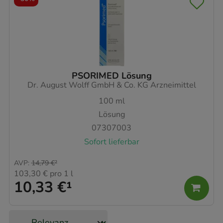
PSORIMED Lösung
Dr. August Wolff GmbH & Co. KG Arzneimittel
100
ml
Lösung
07307003
Sofort lieferbar
AVP
:
14,79 €
²
103,30 €
pro 1 l
10,33 €
¹