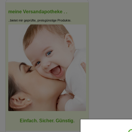
meine Versandapotheke . .
..bietet mir geprüfte, preisgünstige Produkte.
Einfach. Sicher. Günstig.