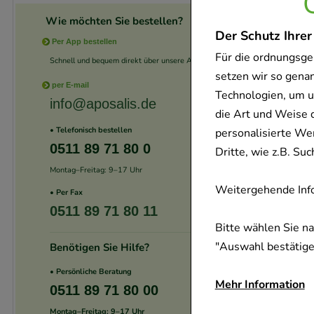
Wie möchten Sie bestellen?
Der Schutz Ihrer
Per App bestellen
Für die ordnungsge
Schnell und bequem direkt über unsere App.
setzen wir so gena
per E-mail
Technologien, um u
info@aposalis.de
die Art und Weise 
• Telefonisch bestellen
personalisierte We
0511 89 71 80 0
Dritte, wie z.B. S
Montag–Freitag: 9–17 Uhr
Weitergehende Info
• Per Fax
0511 89 71 80 11
Bitte wählen Sie n
"Auswahl bestätigen
Benötigen Sie Hilfe?
• Persönliche Beratung
Mehr Information
0511 89 71 80 00
Montag–Freitag: 9–17 Uhr