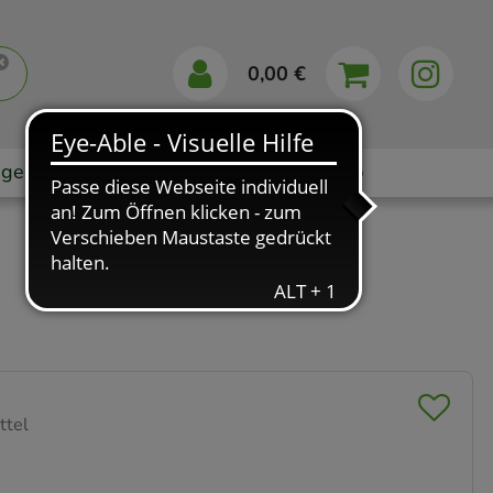
0,00 €
gebote
Markenshops
Ratgeber
App
ttel