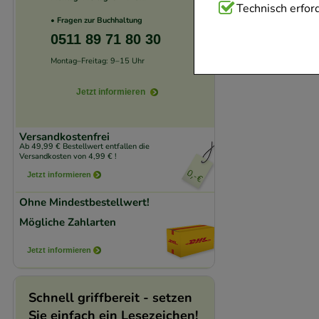
Technisch Notwend
Technisch erford
• Fragen zur Buchhaltung
Website notwendig 
0511 89 71 80 30
verzichtet werden 
Montag–Freitag: 9–15 Uhr
Komfort:
Diese Coo
Jetzt informieren
beispielsweise für
Verhaltensweisen (
Versandkostenfrei
auf Ihre Bedürfnis
Ab 49,99 € Bestellwert entfallen die
Versandkosten von 4,99 € !
Jetzt informieren
Statistik & Trackin
unserer Website sa
Ohne Mindestbestellwert!
den Inhalt auf unse
Mögliche Zahlarten
gestalten. Bitte be
Jetzt informieren
Medien übertragen
Schnell griffbereit - setzen
Sie einfach ein Lesezeichen!