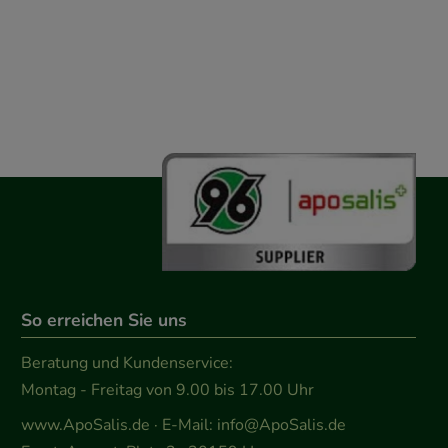
So erreichen Sie uns
Beratung und Kundenservice:
Montag - Freitag von 9.00 bis 17.00 Uhr
www.ApoSalis.de
· E-Mail:
info@ApoSalis.de