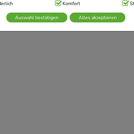
ig:
erlich
Hierbei handelt es sich um Cookies, die für die Grundfunk
Komfort
S
sind (z.B. Navigation, Warenkorb, Kundenkonto), weshalb auf 
Auswahl bestätigen
Alles akzeptieren
kann.
kies werden genutzt um das Einkaufserlebnis noch ansprechen
 die Wiedererkennung des Besuchers oder unsere Seite an be
z.B. Spracheinstellung) anzupassen. Komfort-Cookies ermögli
se zugeschrittene Inhalte anzuzeigen und unser Partnerprogram
g:
Hierüber lassen sich Informationen über die Art und Weise 
mmeln, mit deren Hilfe wir unsere Website weiter für Sie op
rer Website aber auch die Werbung auf Drittseiten möglichst r
achten Sie, dass Daten hierfür teilweise an Dritte wie z.B. Goo
 werden.