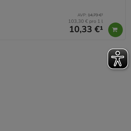
AVP
:
14,79 €
²
103,30 €
pro 1 l
10,33 €
¹