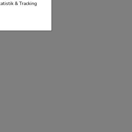
tionen unserer
tatistik & Tracking
diese nicht
der zu gestalten,
vorzugte
chen es uns auch
m zu betreiben.
der Nutzung
timieren können,
elevant für Sie zu
gle oder soziale