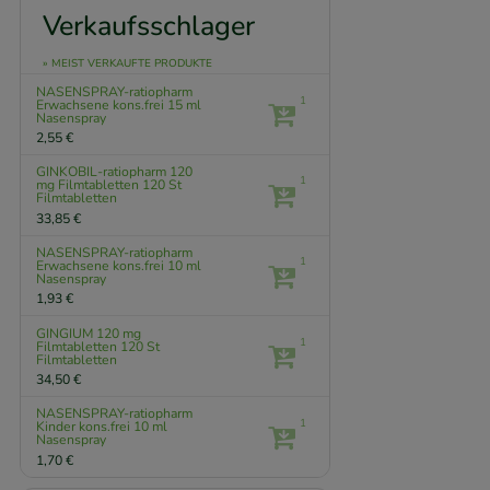
Verkaufsschlager
» MEIST VERKAUFTE PRODUKTE
NASENSPRAY-ratiopharm
1
Erwachsene kons.frei
15 ml
Nasenspray
2,55 €
GINKOBIL-ratiopharm 120
1
mg Filmtabletten
120 St
Filmtabletten
33,85 €
NASENSPRAY-ratiopharm
1
Erwachsene kons.frei
10 ml
Nasenspray
1,93 €
GINGIUM 120 mg
1
Filmtabletten
120 St
Filmtabletten
34,50 €
NASENSPRAY-ratiopharm
1
Kinder kons.frei
10 ml
Nasenspray
1,70 €