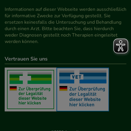
den Inhalt auf unserer Website aber auch die
Informationen auf dieser Webseite werden ausschließlich
Werbung auf Drittseiten möglichst relevant für Sie
für informative Zwecke zur Verfügung gestellt. Sie
zu gestalten. Bitte beachten Sie, dass Daten hierfür
ersetzen keinesfalls die Untersuchung und Behandlung
teilweise an Dritte wie z.B. Google oder soziale
durch einen Arzt. Bitte beachten Sie, dass hierdurch
weder Diagnosen gestellt noch Therapien eingeleitet
Medien übertragen werden.
werden können.
Vertrauen Sie uns