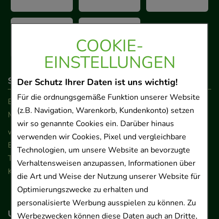
COOKIE-
EINSTELLUNGEN
So erreichen Sie uns
Der Schutz Ihrer Daten ist uns wichtig!
Für die ordnungsgemäße Funktion unserer Website
Beratung und Kundenservice:
(z.B. Navigation, Warenkorb, Kundenkonto) setzen
Montag - Freitag von 9.00 bis 17.00 Uhr
wir so genannte Cookies ein. Darüber hinaus
www.ApoSalis.de
· E-Mail:
info@ApoSalis.de
verwenden wir Cookies, Pixel und vergleichbare
Ernst-August-Platz 2 · 30159 Hannover
Technologien, um unsere Website an bevorzugte
Telefon 0511 89 71 80 0 · Fax 0511 89 71 80 11
Verhaltensweisen anzupassen, Informationen über
Kontaktformular
die Art und Weise der Nutzung unserer Website für
Optimierungszwecke zu erhalten und
personalisierte Werbung ausspielen zu können. Zu
Unser Versanddienstleister
Werbezwecken können diese Daten auch an Dritte,