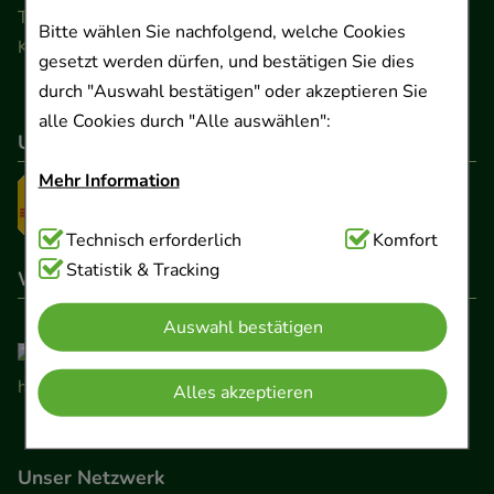
Telefon 0511 89 71 80 0 · Fax 0511 89 71 80 11
Bitte wählen Sie nachfolgend, welche Cookies
Kontaktformular
gesetzt werden dürfen, und bestätigen Sie dies
durch "Auswahl bestätigen" oder akzeptieren Sie
alle Cookies durch "Alle auswählen":
Unser Versanddienstleister
Mehr Information
Technisch Notwendig:
Technisch erforderlich
Hierbei handelt es sich um
Komfort
Cookies, die für die Grundfunktionen unserer
Statistik & Tracking
Wir sind hier gelistet
Website notwendig sind (z.B. Navigation,
Auswahl bestätigen
Warenkorb, Kundenkonto), weshalb auf diese nicht
verzichtet werden kann.
Alles akzeptieren
Komfort:
Diese Cookies werden genutzt um das
Einkaufserlebnis noch ansprechender zu gestalten,
Unser Netzwerk
beispielsweise für die Wiedererkennung des