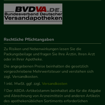
Besuchers oder unsere Seite an bevorzugte
Verhaltensweisen (z.B. Spracheinstellung)
anzupassen. Komfort-Cookies ermöglichen es uns
auch auf Ihre Bedürfnisse zugeschrittene Inhalte
anzuzeigen und unser Partnerprogramm zu
betreiben.
Rechtliche Pflichtangaben
Statistik & Tracking:
Hierüber lassen sich
Zu Risiken und Nebenwirkungen lesen Sie die
Informationen über die Art und Weise der Nutzung
Packungsbeilage und fragen Sie Ihre Ärztin, Ihren Arzt
oder in Ihrer Apotheke.
unserer Website sammeln, mit deren Hilfe wir
Die angegebenen Preise beinhalten die gesetzlich
unsere Website weiter für Sie optimieren können,
vorgeschriebene Mehrwertsteuer und verstehen sich
den Inhalt auf unserer Website aber auch die
zzgl. Versandkosten.
Werbung auf Drittseiten möglichst relevant für Sie
1
inkl. MwSt. ggf. zzgl.
Versandkosten
zu gestalten. Bitte beachten Sie, dass Daten hierfür
2
Der ABDA-Artikelstamm beinhaltet alle für die Abgabe
teilweise an Dritte wie z.B. Google oder soziale
und Abrechnung von Arzneimitteln und anderen Artikeln
Medien übertragen werden.
des apothekenüblichen Sortiments erforderlichen