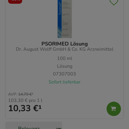
PSORIMED Lösung
Dr. August Wolff GmbH & Co. KG Arzneimittel
100
ml
Lösung
07307003
Sofort lieferbar
AVP
:
14,79 €
²
103,30 €
pro 1 l
10,33 €
¹