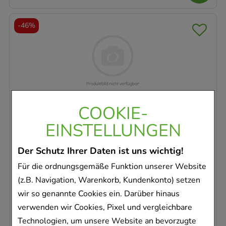
-
46%
MINOXIDIL Dexcel 20 mg/ml Spray
COOKIE-
z.Anw.a.d.Kopfhaut
Dexcel Pharma GmbH
EINSTELLUNGEN
60
ml
Der Schutz Ihrer Daten ist uns wichtig!
Lösung
Für die ordnungsgemäße Funktion unserer Website
18892393
(z.B. Navigation, Warenkorb, Kundenkonto) setzen
Sofort lieferbar
wir so genannte Cookies ein. Darüber hinaus
AVP
:
20,48 €
²
verwenden wir Cookies, Pixel und vergleichbare
184,50 €
pro 1 l
Technologien, um unsere Website an bevorzugte