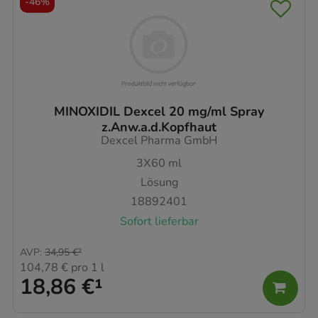
-
46%
MINOXIDIL Dexcel 20 mg/ml Spray
z.Anw.a.d.Kopfhaut
Dexcel Pharma GmbH
3X60
ml
Lösung
18892401
Sofort lieferbar
AVP
:
34,95 €
²
104,78 €
pro 1 l
18,86 €
¹