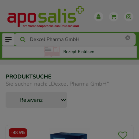
Rezept Einlösen
PRODUKTSUCHE
Sie suchen nach:
„
Dexcel Pharma GmbH
“
-
48,5%