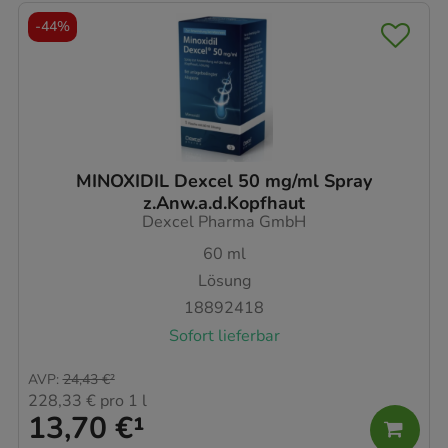
-
44%
MINOXIDIL Dexcel 50 mg/ml Spray
z.Anw.a.d.Kopfhaut
Dexcel Pharma GmbH
60
ml
Lösung
18892418
Sofort lieferbar
AVP
:
24,43 €
²
228,33 €
pro 1 l
13,70 €
¹