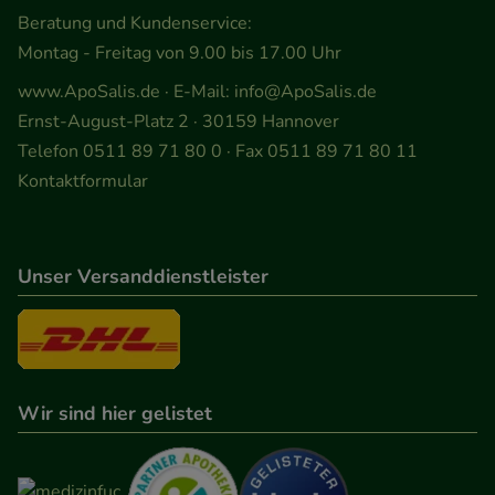
Beratung und Kundenservice:
Statistik & Tracking:
Hierüber lassen sich
Montag - Freitag von 9.00 bis 17.00 Uhr
Informationen über die Art und Weise der Nutzung
www.ApoSalis.de
· E-Mail:
info@ApoSalis.de
unserer Website sammeln, mit deren Hilfe wir
Ernst-August-Platz 2 · 30159 Hannover
unsere Website weiter für Sie optimieren können,
Telefon 0511 89 71 80 0 · Fax 0511 89 71 80 11
den Inhalt auf unserer Website aber auch die
Kontaktformular
Werbung auf Drittseiten möglichst relevant für Sie
zu gestalten. Bitte beachten Sie, dass Daten hierfür
teilweise an Dritte wie z.B. Google oder soziale
Unser Versanddienstleister
Medien übertragen werden.
Wir sind hier gelistet