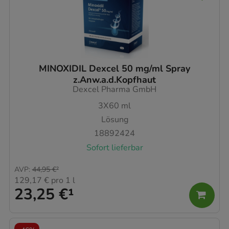
MINOXIDIL Dexcel 50 mg/ml Spray
z.Anw.a.d.Kopfhaut
Dexcel Pharma GmbH
3X60
ml
Lösung
18892424
Sofort lieferbar
AVP
:
44,95 €
²
129,17 €
pro 1 l
23,25 €
¹