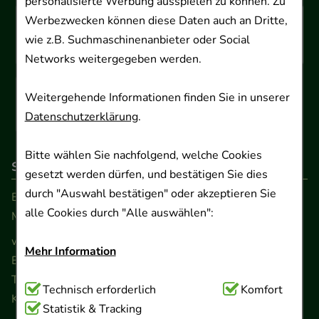
personalisierte Werbung ausspielen zu können. Zu
Werbezwecken können diese Daten auch an Dritte,
wie z.B. Suchmaschinenanbieter oder Social
Networks weitergegeben werden.
Weitergehende Informationen finden Sie in unserer
Datenschutzerklärung
.
Bitte wählen Sie nachfolgend, welche Cookies
So erreichen Sie uns
gesetzt werden dürfen, und bestätigen Sie dies
durch "Auswahl bestätigen" oder akzeptieren Sie
Beratung und Kundenservice:
alle Cookies durch "Alle auswählen":
Montag - Freitag von 9.00 bis 17.00 Uhr
www.ApoSalis.de
· E-Mail:
info@ApoSalis.de
Mehr Information
Ernst-August-Platz 2 · 30159 Hannover
Telefon 0511 89 71 80 0 · Fax 0511 89 71 80 11
Technisch Notwendig:
Technisch erforderlich
Hierbei handelt es sich um
Komfort
Kontaktformular
Cookies, die für die Grundfunktionen unserer
Statistik & Tracking