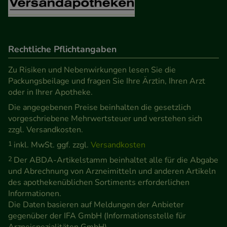
unsere Website weiter für Sie optimieren können,
den Inhalt auf unserer Website aber auch die
Werbung auf Drittseiten möglichst relevant für Sie
Rechtliche Pflichtangaben
zu gestalten. Bitte beachten Sie, dass Daten hierfür
teilweise an Dritte wie z.B. Google oder soziale
Zu Risiken und Nebenwirkungen lesen Sie die
Medien übertragen werden.
Packungsbeilage und fragen Sie Ihre Ärztin, Ihren Arzt
oder in Ihrer Apotheke.
Die angegebenen Preise beinhalten die gesetzlich
vorgeschriebene Mehrwertsteuer und verstehen sich
zzgl. Versandkosten.
1
inkl. MwSt. ggf. zzgl.
Versandkosten
2
Der ABDA-Artikelstamm beinhaltet alle für die Abgabe
und Abrechnung von Arzneimitteln und anderen Artikeln
des apothekenüblichen Sortiments erforderlichen
Informationen.
Die Daten basieren auf Meldungen der Anbieter
gegenüber der IFA GmbH (Informationsstelle für