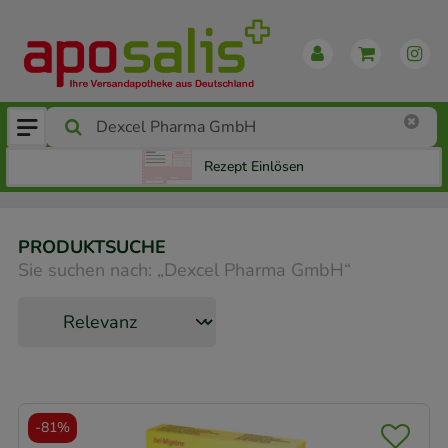
Rezept Einlösen
PRODUKTSUCHE
Sie suchen nach:
„
Dexcel Pharma GmbH
“
-
81%