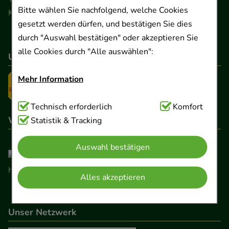
Bitte wählen Sie nachfolgend, welche Cookies
Kontaktformular
gesetzt werden dürfen, und bestätigen Sie dies
durch "Auswahl bestätigen" oder akzeptieren Sie
alle Cookies durch "Alle auswählen":
Unser Versanddienstleister
Mehr Information
Technisch Notwendig:
Technisch erforderlich
Hierbei handelt es sich um
Komfort
Wir sind hier gelistet
Cookies, die für die Grundfunktionen unserer
Statistik & Tracking
Website notwendig sind (z.B. Navigation,
Auswahl bestätigen
Warenkorb, Kundenkonto), weshalb auf diese nicht
verzichtet werden kann.
Alles akzeptieren
Komfort:
Diese Cookies werden genutzt um das
Einkaufserlebnis noch ansprechender zu gestalten,
Unser Netzwerk
beispielsweise für die Wiedererkennung des