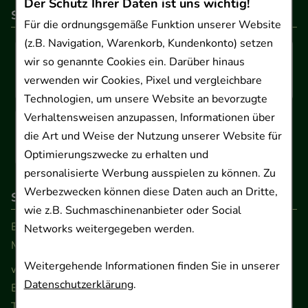
Der Schutz Ihrer Daten ist uns wichtig!
So können Sie bezahlen
Für die ordnungsgemäße Funktion unserer Website
(z.B. Navigation, Warenkorb, Kundenkonto) setzen
wir so genannte Cookies ein. Darüber hinaus
verwenden wir Cookies, Pixel und vergleichbare
Technologien, um unsere Website an bevorzugte
Verhaltensweisen anzupassen, Informationen über
die Art und Weise der Nutzung unserer Website für
Optimierungszwecke zu erhalten und
personalisierte Werbung ausspielen zu können. Zu
Werbezwecken können diese Daten auch an Dritte,
So erreichen Sie uns
wie z.B. Suchmaschinenanbieter oder Social
Beratung und Kundenservice:
Networks weitergegeben werden.
Montag - Freitag von 9.00 bis 17.00 Uhr
Weitergehende Informationen finden Sie in unserer
www.ApoSalis.de
· E-Mail:
info@ApoSalis.de
Datenschutzerklärung
.
Ernst-August-Platz 2 · 30159 Hannover
Telefon 0511 89 71 80 0 · Fax 0511 89 71 80 11