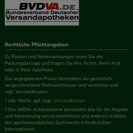
Besuchers oder unsere Seite an bevorzugte
Verhaltensweisen (z.B. Spracheinstellung)
anzupassen. Komfort-Cookies ermöglichen es uns
auch auf Ihre Bedürfnisse zugeschrittene Inhalte
anzuzeigen und unser Partnerprogramm zu
betreiben.
Rechtliche Pflichtangaben
Zu Risiken und Nebenwirkungen lesen Sie die
Statistik & Tracking:
Hierüber lassen sich
Packungsbeilage und fragen Sie Ihre Ärztin, Ihren Arzt
Informationen über die Art und Weise der Nutzung
oder in Ihrer Apotheke.
unserer Website sammeln, mit deren Hilfe wir
Die angegebenen Preise beinhalten die gesetzlich
unsere Website weiter für Sie optimieren können,
vorgeschriebene Mehrwertsteuer und verstehen sich
den Inhalt auf unserer Website aber auch die
zzgl. Versandkosten.
Werbung auf Drittseiten möglichst relevant für Sie
1
inkl. MwSt. ggf. zzgl.
Versandkosten
zu gestalten. Bitte beachten Sie, dass Daten hierfür
2
Der ABDA-Artikelstamm beinhaltet alle für die Abgabe
teilweise an Dritte wie z.B. Google oder soziale
und Abrechnung von Arzneimitteln und anderen Artikeln
Medien übertragen werden.
des apothekenüblichen Sortiments erforderlichen
Informationen.