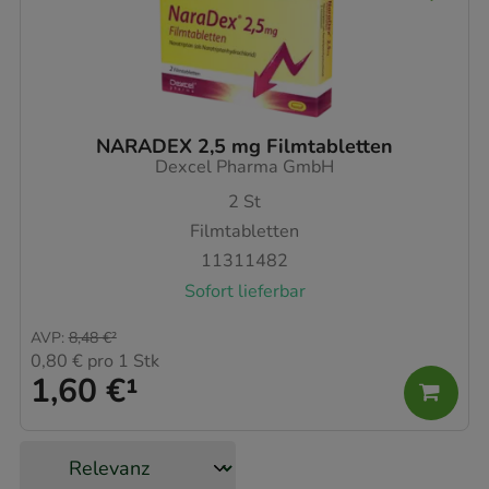
NARADEX 2,5 mg Filmtabletten
Dexcel Pharma GmbH
2
St
Filmtabletten
11311482
Sofort lieferbar
AVP
:
8,48 €
²
0,80 €
pro 1 Stk
1,60 €
¹