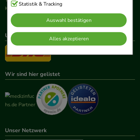
Cookies, die für die Grundfunktionen unserer
Statistik & Tracking
Kontaktformular
Website notwendig sind (z.B. Navigation,
Auswahl bestätigen
Warenkorb, Kundenkonto), weshalb auf diese nicht
verzichtet werden kann.
Unser Versanddienstleister
Alles akzeptieren
Komfort:
Diese Cookies werden genutzt um das
Einkaufserlebnis noch ansprechender zu gestalten,
beispielsweise für die Wiedererkennung des
Besuchers oder unsere Seite an bevorzugte
Wir sind hier gelistet
Verhaltensweisen (z.B. Spracheinstellung)
anzupassen. Komfort-Cookies ermöglichen es uns
auch auf Ihre Bedürfnisse zugeschrittene Inhalte
anzuzeigen und unser Partnerprogramm zu
betreiben.
Unser Netzwerk
Statistik & Tracking:
Hierüber lassen sich
Informationen über die Art und Weise der Nutzung