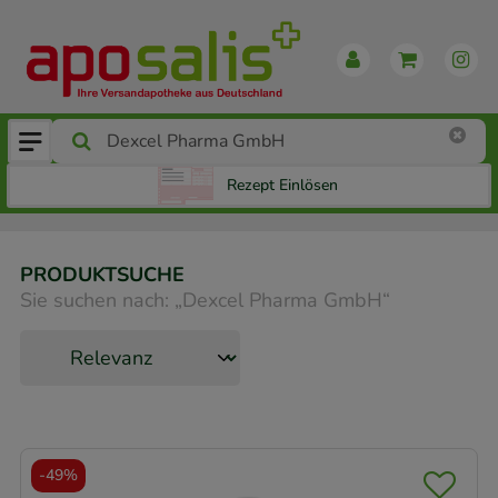
Rezept Einlösen
PRODUKTSUCHE
Sie suchen nach:
„
Dexcel Pharma GmbH
“
-
49%