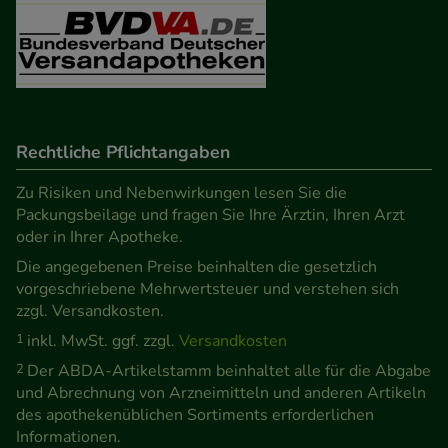
unserer Website sammeln, mit deren Hilfe wir
unsere Website weiter für Sie optimieren können,
den Inhalt auf unserer Website aber auch die
Werbung auf Drittseiten möglichst relevant für Sie
zu gestalten. Bitte beachten Sie, dass Daten hierfür
Rechtliche Pflichtangaben
teilweise an Dritte wie z.B. Google oder soziale
Medien übertragen werden.
Zu Risiken und Nebenwirkungen lesen Sie die
Packungsbeilage und fragen Sie Ihre Ärztin, Ihren Arzt
oder in Ihrer Apotheke.
Die angegebenen Preise beinhalten die gesetzlich
vorgeschriebene Mehrwertsteuer und verstehen sich
zzgl. Versandkosten.
1
inkl. MwSt. ggf. zzgl.
Versandkosten
2
Der ABDA-Artikelstamm beinhaltet alle für die Abgabe
und Abrechnung von Arzneimitteln und anderen Artikeln
des apothekenüblichen Sortiments erforderlichen
Informationen.