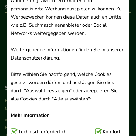
Optimierungszwecke zu erhalten und
So können Sie bezahlen
personalisierte Werbung ausspielen zu können. Zu
Werbezwecken können diese Daten auch an Dritte,
wie z.B. Suchmaschinenanbieter oder Social
Networks weitergegeben werden.
Weitergehende Informationen finden Sie in unserer
Datenschutzerklärung
.
Bitte wählen Sie nachfolgend, welche Cookies
gesetzt werden dürfen, und bestätigen Sie dies
So erreichen Sie uns
durch "Auswahl bestätigen" oder akzeptieren Sie
alle Cookies durch "Alle auswählen":
Beratung und Kundenservice:
Montag - Freitag von 9.00 bis 17.00 Uhr
Mehr Information
www.ApoSalis.de
· E-Mail:
info@ApoSalis.de
Ernst-August-Platz 2 · 30159 Hannover
Technisch Notwendig:
Technisch erforderlich
Hierbei handelt es sich um
Komfort
Telefon 0511 89 71 80 0 · Fax 0511 89 71 80 11