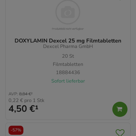
DOXYLAMIN Dexcel 25 mg Filmtabletten
Dexcel Pharma GmbH
20
St
Filmtabletten
18884436
Sofort lieferbar
AVP
:
8,84 €
²
0,22 €
pro 1 Stk
4,50 €
¹
-
57%