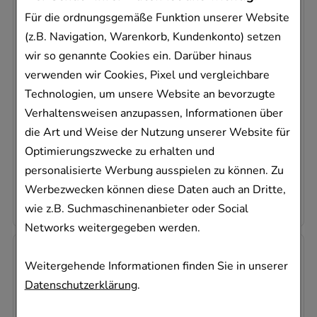
Für die ordnungsgemäße Funktion unserer Website
(z.B. Navigation, Warenkorb, Kundenkonto) setzen
OMEPRAZOL Dexcel 10 mg
wir so genannte Cookies ein. Darüber hinaus
magensaftres.Hartkapseln
verwenden wir Cookies, Pixel und vergleichbare
Dexcel Pharma GmbH
Technologien, um unsere Website an bevorzugte
98
St
Verhaltensweisen anzupassen, Informationen über
Kapseln, magensaftresistent
die Art und Weise der Nutzung unserer Website für
09684253
Optimierungszwecke zu erhalten und
Dieses Produkt ist zur Zeit nicht verfügbar
personalisierte Werbung ausspielen zu können. Zu
0,20 €
pro 1 Stk
Werbezwecken können diese Daten auch an Dritte,
19,50 €
¹
wie z.B. Suchmaschinenanbieter oder Social
Networks weitergegeben werden.
Weitergehende Informationen finden Sie in unserer
Datenschutzerklärung
.