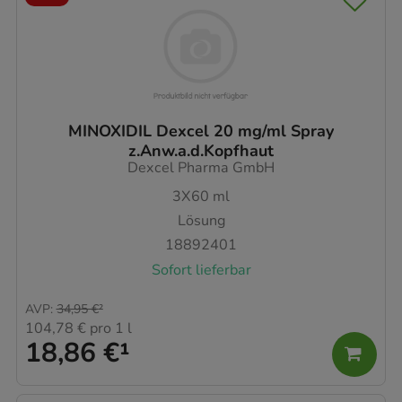
MINOXIDIL Dexcel 20 mg/ml Spray
z.Anw.a.d.Kopfhaut
Dexcel Pharma GmbH
3X60
ml
Lösung
18892401
Sofort lieferbar
AVP
:
34,95 €
²
104,78 €
pro 1 l
18,86 €
¹