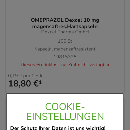
OMEPRAZOL Dexcel 10 mg
magensaftres.Hartkapseln
Dexcel Pharma GmbH
100
St
Kapseln, magensaftresistent
19815325
Dieses Produkt ist zur Zeit nicht verfügbar
0,19 €
pro 1 Stk
18,80 €
¹
COOKIE-
EINSTELLUNGEN
Der Schutz Ihrer Daten ist uns wichtig!