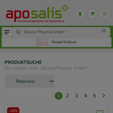
Rezept Einlösen
PRODUKTSUCHE
Sie suchen nach:
„
Dexcel Pharma GmbH
“
1
2
3
4
5
-
46%