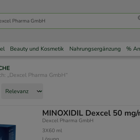
el
Beauty und Kosmetik
Nahrungsergänzung
% An
CHE
ch:
„
Dexcel Pharma GmbH
“
MINOXIDIL Dexcel 50 mg/m
Dexcel Pharma GmbH
3X60
ml
Lösung