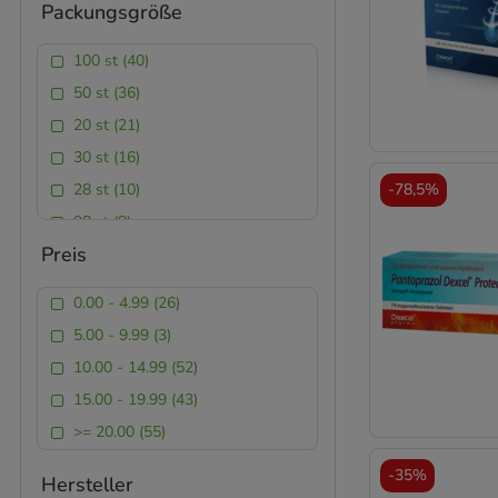
Packungsgröße
Lösung zum Einnehmen (5)
Retard-Tabletten (9)
100 st (40)
Spray (1)
50 st (36)
Tabletten (50)
20 st (21)
Tabletten, magensaftresistent
(4)
30 st (16)
Weichkapseln (6)
28 st (10)
-
78,5%
Wirkstoffhaltiger Nagellack (4)
98 st (8)
Preis
56 st (7)
10 st (7)
0.00 - 4.99 (26)
14 st (4)
5.00 - 9.99 (3)
200 st (3)
10.00 - 14.99 (52)
120 st (3)
15.00 - 19.99 (43)
180 st (3)
>= 20.00 (55)
60 st (2)
-
35%
60 ml (2)
Hersteller