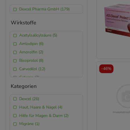
15 st (2)
Dexcel Pharma GmbH (179)
84 st (2)
3x60 ml (2)
Wirkstoffe
6.6 ml (1)
Acetylsalicylsäure (5)
15 ml (1)
Amlodipin (6)
2 st (1)
Amorolfin (2)
3.3 ml (1)
Bisoprolol (8)
24 st (1)
-
46%
Carvedilol (12)
10 g (1)
Cetirizin (3)
5 ml (1)
Kategorien
Ciclopirox (2)
7 st (1)
Ciclosporin (6)
21 st (1)
Dexcel (26)
Doxylamin (2)
18 g (1)
Haut, Haare & Nägel (4)
Finasterid (2)
3 ml (1)
Hilfe für Magen & Darm (2)
Flurbiprofen (2)
Migräne (1)
Hydrochlorothiazid (7)