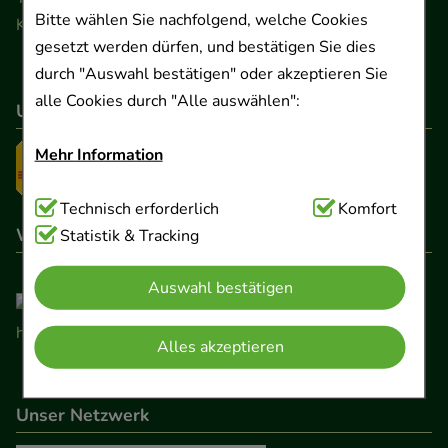
Bitte wählen Sie nachfolgend, welche Cookies
Kontaktformular
gesetzt werden dürfen, und bestätigen Sie dies
durch "Auswahl bestätigen" oder akzeptieren Sie
alle Cookies durch "Alle auswählen":
Unser Versanddienstleister
Mehr Information
Technisch Notwendig:
Technisch erforderlich
Hierbei handelt es sich um
Komfort
Wir sind hier gelistet
Cookies, die für die Grundfunktionen unserer
Statistik & Tracking
Website notwendig sind (z.B. Navigation,
Auswahl bestätigen
Warenkorb, Kundenkonto), weshalb auf diese nicht
verzichtet werden kann.
Alles akzeptieren
Komfort:
Diese Cookies werden genutzt um das
Einkaufserlebnis noch ansprechender zu gestalten,
Unser Netzwerk
beispielsweise für die Wiedererkennung des