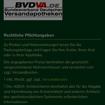
Besuchers oder unsere Seite an bevorzugte
Verhaltensweisen (z.B. Spracheinstellung)
anzupassen. Komfort-Cookies ermöglichen es uns
auch auf Ihre Bedürfnisse zugeschrittene Inhalte
anzuzeigen und unser Partnerprogramm zu
betreiben.
Rechtliche Pflichtangaben
Zu Risiken und Nebenwirkungen lesen Sie die
Statistik & Tracking:
Hierüber lassen sich
Packungsbeilage und fragen Sie Ihre Ärztin, Ihren Arzt
Informationen über die Art und Weise der Nutzung
oder in Ihrer Apotheke.
unserer Website sammeln, mit deren Hilfe wir
Die angegebenen Preise beinhalten die gesetzlich
unsere Website weiter für Sie optimieren können,
vorgeschriebene Mehrwertsteuer und verstehen sich
den Inhalt auf unserer Website aber auch die
zzgl. Versandkosten.
Werbung auf Drittseiten möglichst relevant für Sie
1
inkl. MwSt. ggf. zzgl.
Versandkosten
zu gestalten. Bitte beachten Sie, dass Daten hierfür
2
Der ABDA-Artikelstamm beinhaltet alle für die Abgabe
teilweise an Dritte wie z.B. Google oder soziale
und Abrechnung von Arzneimitteln und anderen Artikeln
Medien übertragen werden.
des apothekenüblichen Sortiments erforderlichen
Informationen.