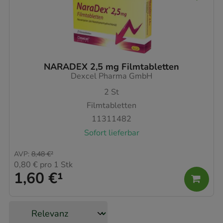
NARADEX 2,5 mg Filmtabletten
Dexcel Pharma GmbH
2
St
Filmtabletten
11311482
Sofort lieferbar
AVP
:
8,48 €
²
0,80 €
pro 1 Stk
1,60 €
¹