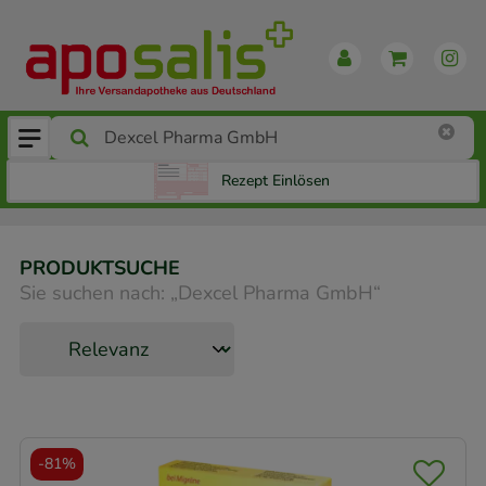
Rezept Einlösen
PRODUKTSUCHE
Sie suchen nach:
„
Dexcel Pharma GmbH
“
-
81%