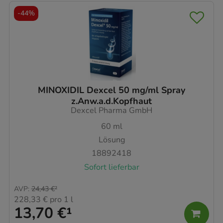
-
44%
MINOXIDIL Dexcel 50 mg/ml Spray
z.Anw.a.d.Kopfhaut
Dexcel Pharma GmbH
60
ml
Lösung
18892418
Sofort lieferbar
AVP
:
24,43 €
²
228,33 €
pro 1 l
13,70 €
¹