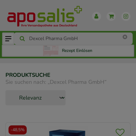
Rezept Einlösen
PRODUKTSUCHE
Sie suchen nach:
„
Dexcel Pharma GmbH
“
-
48,5%