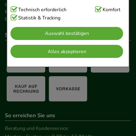
Impressum
Technisch Notwendig:
Technisch erforderlich
Hierbei handelt es sich um
Komfort
Kontakt
Cookies, die für die Grundfunktionen unserer
Statistik & Tracking
Barrierefreiheitserklärung
Website notwendig sind (z.B. Navigation,
Auswahl bestätigen
Warenkorb, Kundenkonto), weshalb auf diese nicht
So können Sie bezahlen
verzichtet werden kann.
Alles akzeptieren
Komfort:
Diese Cookies werden genutzt um das
Einkaufserlebnis noch ansprechender zu gestalten,
beispielsweise für die Wiedererkennung des
Besuchers oder unsere Seite an bevorzugte
Verhaltensweisen (z.B. Spracheinstellung)
anzupassen. Komfort-Cookies ermöglichen es uns
auch auf Ihre Bedürfnisse zugeschrittene Inhalte
So erreichen Sie uns
anzuzeigen und unser Partnerprogramm zu
betreiben.
Beratung und Kundenservice: