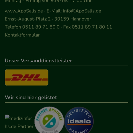
Montag - Freitag von 9.00 bis 17.00 Uhr
Statistik & Tracking:
Hierüber lassen sich
www.ApoSalis.de
· E-Mail:
info@ApoSalis.de
Informationen über die Art und Weise der Nutzung
Ernst-August-Platz 2 · 30159 Hannover
unserer Website sammeln, mit deren Hilfe wir
Telefon 0511 89 71 80 0 · Fax 0511 89 71 80 11
unsere Website weiter für Sie optimieren können,
Kontaktformular
den Inhalt auf unserer Website aber auch die
Werbung auf Drittseiten möglichst relevant für Sie
zu gestalten. Bitte beachten Sie, dass Daten hierfür
Unser Versanddienstleister
teilweise an Dritte wie z.B. Google oder soziale
Medien übertragen werden.
Wir sind hier gelistet