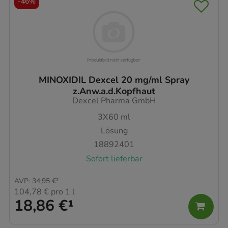
-
46%
MINOXIDIL Dexcel 20 mg/ml Spray
z.Anw.a.d.Kopfhaut
Dexcel Pharma GmbH
3X60
ml
Lösung
18892401
Sofort lieferbar
AVP
:
34,95 €
²
104,78 €
pro 1 l
18,86 €
¹