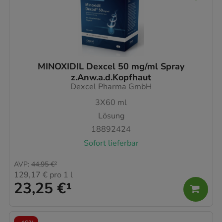
MINOXIDIL Dexcel 50 mg/ml Spray
z.Anw.a.d.Kopfhaut
Dexcel Pharma GmbH
3X60
ml
Lösung
18892424
Sofort lieferbar
AVP
:
44,95 €
²
129,17 €
pro 1 l
23,25 €
¹