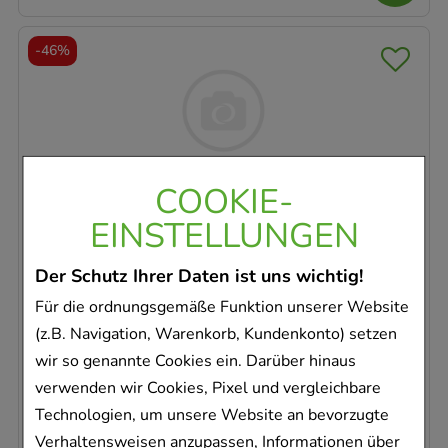
-
46%
COOKIE-
MINOXIDIL Dexcel 20 mg/ml Spray
EINSTELLUNGEN
z.Anw.a.d.Kopfhaut
Dexcel Pharma GmbH
Der Schutz Ihrer Daten ist uns wichtig!
60
ml
Lösung
Für die ordnungsgemäße Funktion unserer Website
18892393
(z.B. Navigation, Warenkorb, Kundenkonto) setzen
Sofort lieferbar
wir so genannte Cookies ein. Darüber hinaus
verwenden wir Cookies, Pixel und vergleichbare
AVP
:
20,48 €
²
Technologien, um unsere Website an bevorzugte
184,50 €
pro 1 l
Verhaltensweisen anzupassen, Informationen über