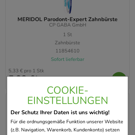
MERIDOL Parodont-Expert Zahnbürste
CP GABA GmbH
1
St
Zahnbürste
11854610
Sofort lieferbar
5,33 €
pro 1 Stk
5,33 €
¹
COOKIE-
EINSTELLUNGEN
Der Schutz Ihrer Daten ist uns wichtig!
Für die ordnungsgemäße Funktion unserer Website
(z.B. Navigation, Warenkorb, Kundenkonto) setzen