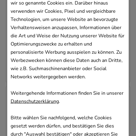
wir so genannte Cookies ein. Darüber hinaus
verwenden wir Cookies, Pixel und vergleichbare
MERIDOL Zahnbürste mittel
CP GABA GmbH
Technologien, um unsere Website an bevorzugte
1
St
Verhaltensweisen anzupassen, Informationen über
Zahnbürste
die Art und Weise der Nutzung unserer Website für
09529073
Optimierungszwecke zu erhalten und
Sofort lieferbar
personalisierte Werbung ausspielen zu können. Zu
Werbezwecken können diese Daten auch an Dritte,
5,64 €
pro 1 Stk
wie z.B. Suchmaschinenanbieter oder Social
5,64 €
¹
Networks weitergegeben werden.
Weitergehende Informationen finden Sie in unserer
Datenschutzerklärung
.
Bitte wählen Sie nachfolgend, welche Cookies
gesetzt werden dürfen, und bestätigen Sie dies
durch "Auswahl bestätigen" oder akzeptieren Sie