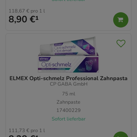
118,67 €
pro 1 l
8,90 €
¹
ELMEX Opti-schmelz Professional Zahnpasta
CP GABA GmbH
75
ml
Zahnpaste
17400229
Sofort lieferbar
111,73 €
pro 1 l