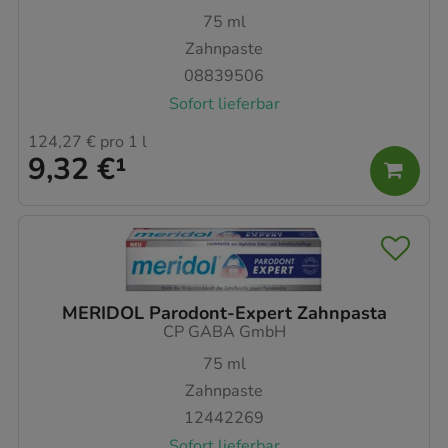
75
ml
Zahnpaste
08839506
Sofort lieferbar
124,27 €
pro 1 l
9,32 €
¹
MERIDOL Parodont-Expert Zahnpasta
CP GABA GmbH
75
ml
Zahnpaste
12442269
Sofort lieferbar