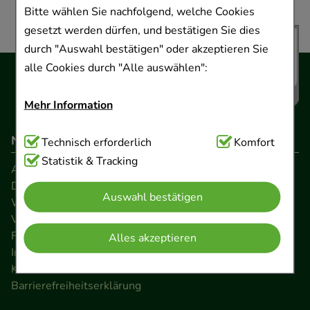
Bitte wählen Sie nachfolgend, welche Cookies
gesetzt werden dürfen, und bestätigen Sie dies
durch "Auswahl bestätigen" oder akzeptieren Sie
alle Cookies durch "Alle auswählen":
Mehr Information
Navigation
Technisch Notwendig:
Technisch erforderlich
Hierbei handelt es sich um
Komfort
Cookies, die für die Grundfunktionen unserer
Statistik & Tracking
AGB
Website notwendig sind (z.B. Navigation,
Datenschutz
Auswahl bestätigen
Warenkorb, Kundenkonto), weshalb auf diese nicht
Widerrufsrecht
verzichtet werden kann.
Versandkosten
FAQ
Alles akzeptieren
Impressum
Komfort:
Diese Cookies werden genutzt um das
Kontakt
Einkaufserlebnis noch ansprechender zu gestalten,
Barrierefreiheitserklärung
beispielsweise für die Wiedererkennung des