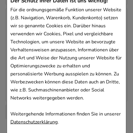
Der Schutz Ihrer Daten ist uns wichtig!
Für die ordnungsgemäße Funktion unserer Website
(z.B. Navigation, Warenkorb, Kundenkonto) setzen
wir so genannte Cookies ein. Darüber hinaus
ELMEX SENSITIVE sanftes Weiß Zahnpasta
verwenden wir Cookies, Pixel und vergleichbare
CP GABA GmbH
Technologien, um unsere Website an bevorzugte
75
ml
Verhaltensweisen anzupassen, Informationen über
Zahnpaste
die Art und Weise der Nutzung unserer Website für
10005671
Optimierungszwecke zu erhalten und
Dieses Produkt ist zur Zeit nicht verfügbar
personalisierte Werbung ausspielen zu können. Zu
Werbezwecken können diese Daten auch an Dritte,
102,13 €
pro 1 l
7,66 €
¹
wie z.B. Suchmaschinenanbieter oder Social
Networks weitergegeben werden.
Weitergehende Informationen finden Sie in unserer
Datenschutzerklärung
.