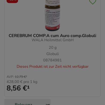
CEREBRUM COMP.A cum Auro comp.Globuli
WALA Heilmittel GmbH
20
g
Globuli
08784981
Dieses Produkt ist zur Zeit nicht verfügbar
AVP
:
12,79 €
²
428,00 €
pro 1 kg
8,56 €
¹