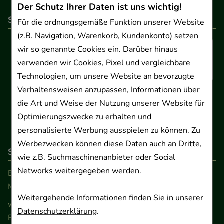
Der Schutz Ihrer Daten ist uns wichtig!
So können Sie bezahlen
Für die ordnungsgemäße Funktion unserer Website
(z.B. Navigation, Warenkorb, Kundenkonto) setzen
wir so genannte Cookies ein. Darüber hinaus
verwenden wir Cookies, Pixel und vergleichbare
Technologien, um unsere Website an bevorzugte
Verhaltensweisen anzupassen, Informationen über
die Art und Weise der Nutzung unserer Website für
Optimierungszwecke zu erhalten und
personalisierte Werbung ausspielen zu können. Zu
Werbezwecken können diese Daten auch an Dritte,
So erreichen Sie uns
wie z.B. Suchmaschinenanbieter oder Social
Networks weitergegeben werden.
Beratung und Kundenservice:
Montag - Freitag von 9.00 bis 17.00 Uhr
Weitergehende Informationen finden Sie in unserer
www.ApoSalis.de
· E-Mail:
info@ApoSalis.de
Datenschutzerklärung
.
Ernst-August-Platz 2 · 30159 Hannover