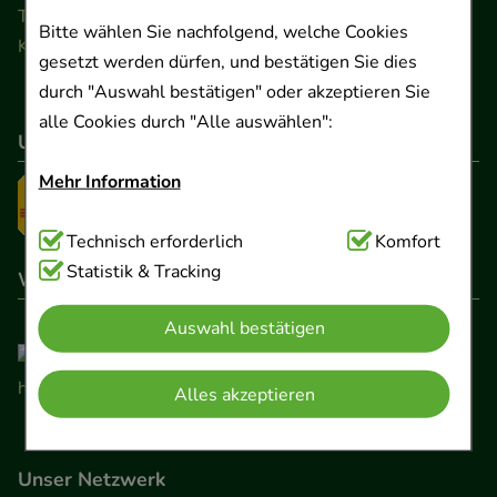
Telefon 0511 89 71 80 0 · Fax 0511 89 71 80 11
Bitte wählen Sie nachfolgend, welche Cookies
Kontaktformular
gesetzt werden dürfen, und bestätigen Sie dies
durch "Auswahl bestätigen" oder akzeptieren Sie
alle Cookies durch "Alle auswählen":
Unser Versanddienstleister
Mehr Information
Technisch Notwendig:
Technisch erforderlich
Hierbei handelt es sich um
Komfort
Cookies, die für die Grundfunktionen unserer
Statistik & Tracking
Wir sind hier gelistet
Website notwendig sind (z.B. Navigation,
Auswahl bestätigen
Warenkorb, Kundenkonto), weshalb auf diese nicht
verzichtet werden kann.
Alles akzeptieren
Komfort:
Diese Cookies werden genutzt um das
Einkaufserlebnis noch ansprechender zu gestalten,
Unser Netzwerk
beispielsweise für die Wiedererkennung des