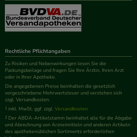
Besuchers oder unsere Seite an bevorzugte
Verhaltensweisen (z.B. Spracheinstellung)
anzupassen. Komfort-Cookies ermöglichen es uns
auch auf Ihre Bedürfnisse zugeschrittene Inhalte
anzuzeigen und unser Partnerprogramm zu
betreiben.
Rechtliche Pflichtangaben
Statistik & Tracking:
Hierüber lassen sich
Zu Risiken und Nebenwirkungen lesen Sie die
Informationen über die Art und Weise der Nutzung
Packungsbeilage und fragen Sie Ihre Ärztin, Ihren Arzt
oder in Ihrer Apotheke.
unserer Website sammeln, mit deren Hilfe wir
Die angegebenen Preise beinhalten die gesetzlich
unsere Website weiter für Sie optimieren können,
vorgeschriebene Mehrwertsteuer und verstehen sich
den Inhalt auf unserer Website aber auch die
zzgl. Versandkosten.
Werbung auf Drittseiten möglichst relevant für Sie
1
inkl. MwSt. ggf. zzgl.
Versandkosten
zu gestalten. Bitte beachten Sie, dass Daten hierfür
2
Der ABDA-Artikelstamm beinhaltet alle für die Abgabe
teilweise an Dritte wie z.B. Google oder soziale
und Abrechnung von Arzneimitteln und anderen Artikeln
Medien übertragen werden.
des apothekenüblichen Sortiments erforderlichen