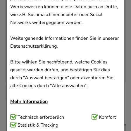
Werbezwecken können diese Daten auch an Dritte,
MIRENA Intrauterinpessar
wie z.B. Suchmaschinenanbieter oder Social
Bayer Vital GmbH GB Pharma
Networks weitergegeben werden.
5
St
Intrauterinpessar
Weitergehende Informationen finden Sie in unserer
11193108
Datenschutzerklärung
.
Dieses Produkt ist zur Zeit nicht verfügbar
Bitte wählen Sie nachfolgend, welche Cookies
151,74 €
pro 1 Stk
758,72 €
¹
gesetzt werden dürfen, und bestätigen Sie dies
durch "Auswahl bestätigen" oder akzeptieren Sie
alle Cookies durch "Alle auswählen":
Mehr Information
Technisch Notwendig:
Technisch erforderlich
Hierbei handelt es sich um
Komfort
Cookies, die für die Grundfunktionen unserer
Statistik & Tracking