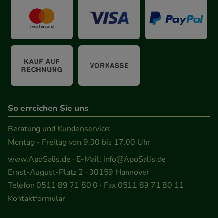
unsere Website weiter für Sie optimieren können,
den Inhalt auf unserer Website aber auch die
Werbung auf Drittseiten möglichst relevant für Sie
zu gestalten. Bitte beachten Sie, dass Daten hierfür
teilweise an Dritte wie z.B. Google oder soziale
Medien übertragen werden.
So erreichen Sie uns
Beratung und Kundenservice:
Montag - Freitag von 9.00 bis 17.00 Uhr
www.ApoSalis.de
· E-Mail:
info@ApoSalis.de
Ernst-August-Platz 2 · 30159 Hannover
Telefon 0511 89 71 80 0 · Fax 0511 89 71 80 11
Kontaktformular