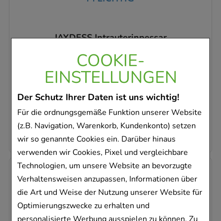
JAYDESS Intrauterinpessar
Bayer Vital GmbH GB Pharma
COOKIE-
5X1
St
EINSTELLUNGEN
Intrauterinpessar
11193137
Der Schutz Ihrer Daten ist uns wichtig!
Dieses Produkt ist zur Zeit nicht verfügbar
Für die ordnungsgemäße Funktion unserer Website
124,66 €
pro 1 Stk
(z.B. Navigation, Warenkorb, Kundenkonto) setzen
623,29 €
¹
wir so genannte Cookies ein. Darüber hinaus
verwenden wir Cookies, Pixel und vergleichbare
Technologien, um unsere Website an bevorzugte
Verhaltensweisen anzupassen, Informationen über
die Art und Weise der Nutzung unserer Website für
Optimierungszwecke zu erhalten und
personalisierte Werbung ausspielen zu können. Zu