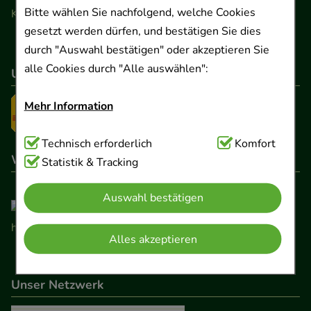
Bitte wählen Sie nachfolgend, welche Cookies
Kontaktformular
gesetzt werden dürfen, und bestätigen Sie dies
durch "Auswahl bestätigen" oder akzeptieren Sie
alle Cookies durch "Alle auswählen":
Unser Versanddienstleister
Mehr Information
Technisch Notwendig:
Technisch erforderlich
Hierbei handelt es sich um
Komfort
Wir sind hier gelistet
Cookies, die für die Grundfunktionen unserer
Statistik & Tracking
Website notwendig sind (z.B. Navigation,
Auswahl bestätigen
Warenkorb, Kundenkonto), weshalb auf diese nicht
verzichtet werden kann.
Alles akzeptieren
Komfort:
Diese Cookies werden genutzt um das
Einkaufserlebnis noch ansprechender zu gestalten,
Unser Netzwerk
beispielsweise für die Wiedererkennung des