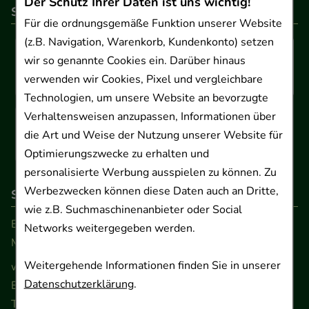
Der Schutz Ihrer Daten ist uns wichtig!
So können Sie bezahlen
Für die ordnungsgemäße Funktion unserer Website
(z.B. Navigation, Warenkorb, Kundenkonto) setzen
wir so genannte Cookies ein. Darüber hinaus
verwenden wir Cookies, Pixel und vergleichbare
Technologien, um unsere Website an bevorzugte
Verhaltensweisen anzupassen, Informationen über
die Art und Weise der Nutzung unserer Website für
Optimierungszwecke zu erhalten und
personalisierte Werbung ausspielen zu können. Zu
Werbezwecken können diese Daten auch an Dritte,
So erreichen Sie uns
wie z.B. Suchmaschinenanbieter oder Social
Beratung und Kundenservice:
Networks weitergegeben werden.
Montag - Freitag von 9.00 bis 17.00 Uhr
Weitergehende Informationen finden Sie in unserer
www.ApoSalis.de
· E-Mail:
info@ApoSalis.de
Datenschutzerklärung
.
Ernst-August-Platz 2 · 30159 Hannover
Telefon 0511 89 71 80 0 · Fax 0511 89 71 80 11