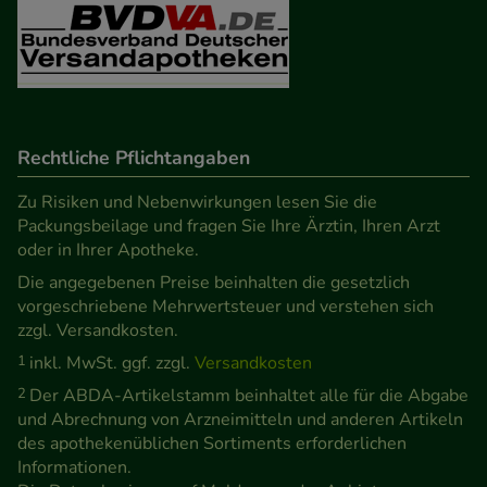
Besuchers oder unsere Seite an bevorzugte
Verhaltensweisen (z.B. Spracheinstellung)
anzupassen. Komfort-Cookies ermöglichen es uns
auch auf Ihre Bedürfnisse zugeschrittene Inhalte
anzuzeigen und unser Partnerprogramm zu
betreiben.
Rechtliche Pflichtangaben
Zu Risiken und Nebenwirkungen lesen Sie die
Statistik & Tracking:
Hierüber lassen sich
Packungsbeilage und fragen Sie Ihre Ärztin, Ihren Arzt
Informationen über die Art und Weise der Nutzung
oder in Ihrer Apotheke.
unserer Website sammeln, mit deren Hilfe wir
Die angegebenen Preise beinhalten die gesetzlich
unsere Website weiter für Sie optimieren können,
vorgeschriebene Mehrwertsteuer und verstehen sich
den Inhalt auf unserer Website aber auch die
zzgl. Versandkosten.
Werbung auf Drittseiten möglichst relevant für Sie
1
inkl. MwSt. ggf. zzgl.
Versandkosten
zu gestalten. Bitte beachten Sie, dass Daten hierfür
2
Der ABDA-Artikelstamm beinhaltet alle für die Abgabe
teilweise an Dritte wie z.B. Google oder soziale
und Abrechnung von Arzneimitteln und anderen Artikeln
Medien übertragen werden.
des apothekenüblichen Sortiments erforderlichen
Informationen.