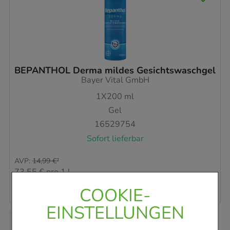
BEPANTHOL Derma mildes Gesichtswaschgel
Bayer Vital GmbH
1X200
ml
Gel
16529754
Sofort lieferbar
AVP
:
14,99 €
²
73,55 €
pro 1 l
14,71 €
¹
COOKIE-
EINSTELLUNGEN