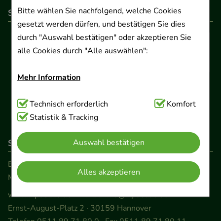
Bitte wählen Sie nachfolgend, welche Cookies
So können Sie bezahlen
gesetzt werden dürfen, und bestätigen Sie dies
durch "Auswahl bestätigen" oder akzeptieren Sie
alle Cookies durch "Alle auswählen":
Mehr Information
Technisch Notwendig:
Technisch erforderlich
Hierbei handelt es sich um
Komfort
Cookies, die für die Grundfunktionen unserer
Statistik & Tracking
Website notwendig sind (z.B. Navigation,
Auswahl bestätigen
So erreichen Sie uns
Warenkorb, Kundenkonto), weshalb auf diese nicht
verzichtet werden kann.
Beratung und Kundenservice:
Alles akzeptieren
Montag - Freitag von 9.00 bis 17.00 Uhr
Komfort:
Diese Cookies werden genutzt um das
www.ApoSalis.de
· E-Mail:
info@ApoSalis.de
Einkaufserlebnis noch ansprechender zu gestalten,
Ernst-August-Platz 2 · 30159 Hannover
beispielsweise für die Wiedererkennung des