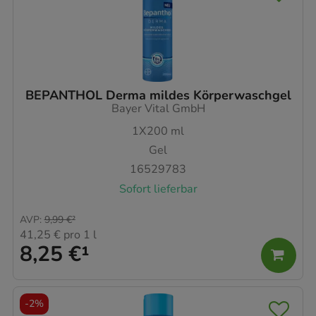
BEPANTHOL Derma mildes Körperwaschgel
Bayer Vital GmbH
1X200
ml
Gel
16529783
Sofort lieferbar
AVP
:
9,99 €
²
41,25 €
pro 1 l
8,25 €
¹
-
2%