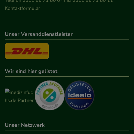
Telefon 0511 89 71 80 0 · Fax 0511 89 71 80 11
Besuchers oder unsere Seite an bevorzugte
Kontaktformular
Verhaltensweisen (z.B. Spracheinstellung)
anzupassen. Komfort-Cookies ermöglichen es uns
auch auf Ihre Bedürfnisse zugeschrittene Inhalte
Unser Versanddienstleister
anzuzeigen und unser Partnerprogramm zu
betreiben.
Statistik & Tracking:
Hierüber lassen sich
Informationen über die Art und Weise der Nutzung
Wir sind hier gelistet
unserer Website sammeln, mit deren Hilfe wir
unsere Website weiter für Sie optimieren können,
den Inhalt auf unserer Website aber auch die
Werbung auf Drittseiten möglichst relevant für Sie
zu gestalten. Bitte beachten Sie, dass Daten hierfür
teilweise an Dritte wie z.B. Google oder soziale
Medien übertragen werden.
Unser Netzwerk