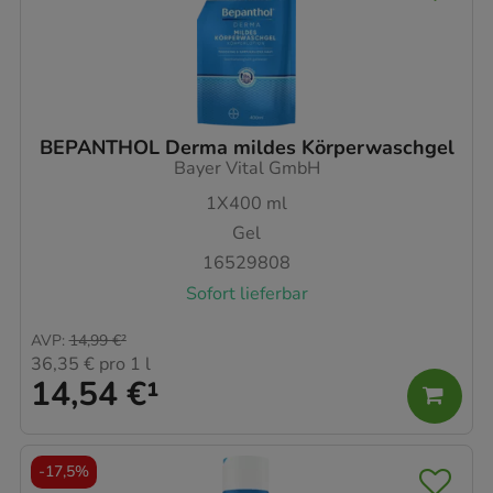
BEPANTHOL Derma mildes Körperwaschgel
Bayer Vital GmbH
1X400
ml
Gel
16529808
Sofort lieferbar
AVP
:
14,99 €
²
36,35 €
pro 1 l
14,54 €
¹
-
17,5%