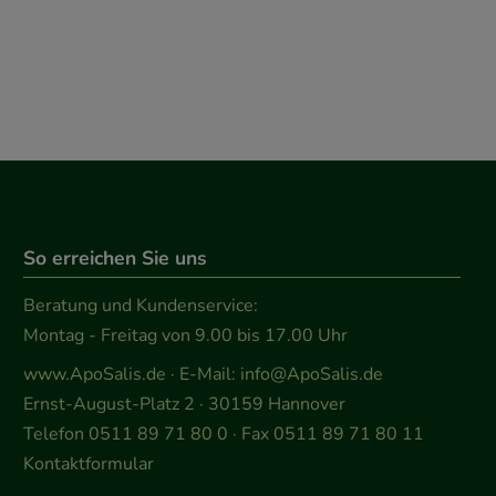
So erreichen Sie uns
Beratung und Kundenservice:
Montag - Freitag von 9.00 bis 17.00 Uhr
www.ApoSalis.de
· E-Mail:
info@ApoSalis.de
Ernst-August-Platz 2 · 30159 Hannover
Telefon 0511 89 71 80 0 · Fax 0511 89 71 80 11
Kontaktformular