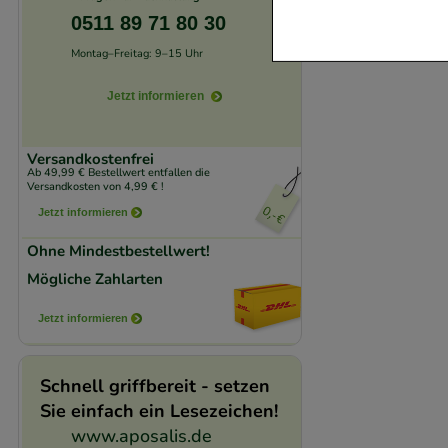
verzichtet werden 
0511 89 71 80 30
Montag–Freitag: 9–15 Uhr
Komfort:
Diese Coo
Jetzt informieren
beispielsweise für
Verhaltensweisen (
auf Ihre Bedürfnis
Versandkostenfrei
Ab 49,99 € Bestellwert entfallen die
Versandkosten von 4,99 € !
Statistik & Trackin
Jetzt informieren
unserer Website sa
Ohne Mindestbestellwert!
den Inhalt auf unse
Mögliche Zahlarten
gestalten. Bitte be
Medien übertragen
Jetzt informieren
Schnell griffbereit - setzen
Sie einfach ein Lesezeichen!
www.aposalis.de