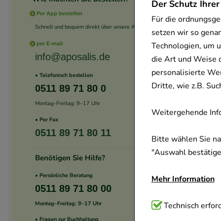
Der Schutz Ihrer
Per App bestellen
Für die ordnungsge
Schnell und bequem direkt über unsere App.
setzen wir so gena
Technologien, um u
per E-mail
info@aposalis.de
die Art und Weise 
personalisierte We
• Telefonisch bestellen
Dritte, wie z.B. S
0511 89 71 80 0
Montag–Freitag: 9–17 Uhr
Weitergehende Info
• Per Fax
0511 89 71 80 11
Bitte wählen Sie n
"Auswahl bestätigen
Benötigen Sie Hilfe?
• Persönliche Beratung
Mehr Information
0511 89 71 80 00
Montag–Freitag: 9–17 Uhr
Technisch Notwend
Technisch erford
Website notwendig 
• Fragen zur Buchhaltung