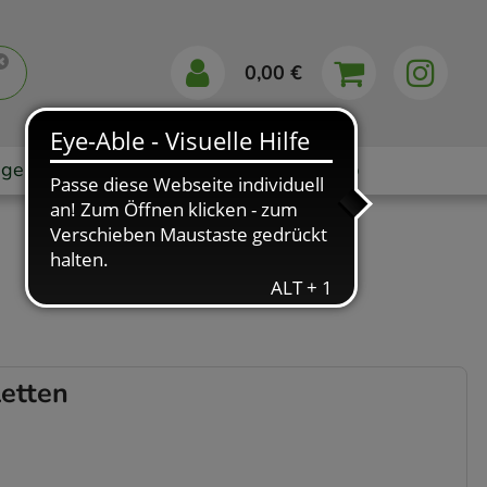
0,00 €
gebote
Markenshops
Ratgeber
App
etten