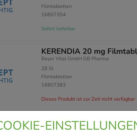
Filmtabletten
16807354
Sofort lieferbar
KERENDIA 20 mg Filmtabl
Bayer Vital GmbH GB Pharma
28
St
Filmtabletten
16807383
Dieses Produkt ist zur Zeit nicht verfügbar
COOKIE-EINSTELLUNGE