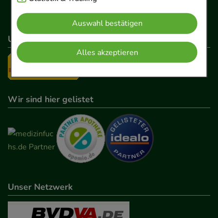
Website notwendig sind (z.B. Navigation,
Auswahl bestätigen
Warenkorb, Kundenkonto), weshalb auf diese nicht
verzichtet werden kann.
Unser Versanddienstleister
Alles akzeptieren
Komfort:
Diese Cookies werden genutzt um das
Einkaufserlebnis noch ansprechender zu gestalten,
beispielsweise für die Wiedererkennung des
Wir sind hier gelistet
Besuchers oder unsere Seite an bevorzugte
Verhaltensweisen (z.B. Spracheinstellung)
anzupassen. Komfort-Cookies ermöglichen es uns
auch auf Ihre Bedürfnisse zugeschrittene Inhalte
anzuzeigen und unser Partnerprogramm zu
betreiben.
Unser Netzwerk
Statistik & Tracking:
Hierüber lassen sich
Informationen über die Art und Weise der Nutzung