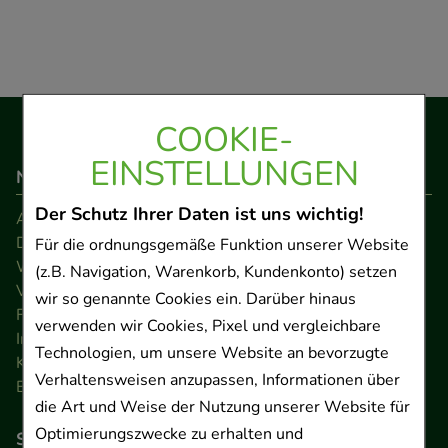
COOKIE-
EINSTELLUNGEN
Navigation
Der Schutz Ihrer Daten ist uns wichtig!
AGB
Datenschutz
Für die ordnungsgemäße Funktion unserer Website
Widerrufsrecht
(z.B. Navigation, Warenkorb, Kundenkonto) setzen
Versandkosten
wir so genannte Cookies ein. Darüber hinaus
FAQ
verwenden wir Cookies, Pixel und vergleichbare
Impressum
Technologien, um unsere Website an bevorzugte
Kontakt
Verhaltensweisen anzupassen, Informationen über
Barrierefreiheitserklärung
die Art und Weise der Nutzung unserer Website für
Optimierungszwecke zu erhalten und
So können Sie bezahlen