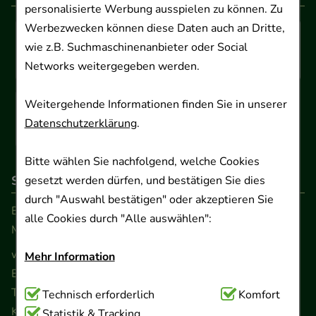
personalisierte Werbung ausspielen zu können. Zu
Werbezwecken können diese Daten auch an Dritte,
wie z.B. Suchmaschinenanbieter oder Social
Networks weitergegeben werden.
Weitergehende Informationen finden Sie in unserer
Datenschutzerklärung
.
Bitte wählen Sie nachfolgend, welche Cookies
So erreichen Sie uns
gesetzt werden dürfen, und bestätigen Sie dies
durch "Auswahl bestätigen" oder akzeptieren Sie
Beratung und Kundenservice:
alle Cookies durch "Alle auswählen":
Montag - Freitag von 9.00 bis 17.00 Uhr
www.ApoSalis.de
· E-Mail:
info@ApoSalis.de
Mehr Information
Ernst-August-Platz 2 · 30159 Hannover
Telefon 0511 89 71 80 0 · Fax 0511 89 71 80 11
Technisch Notwendig:
Technisch erforderlich
Hierbei handelt es sich um
Komfort
Kontaktformular
Cookies, die für die Grundfunktionen unserer
Statistik & Tracking