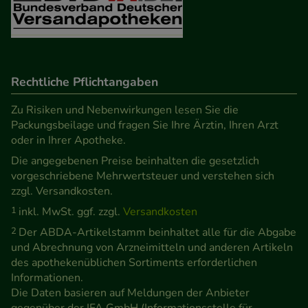
unserer Website sammeln, mit deren Hilfe wir
unsere Website weiter für Sie optimieren können,
den Inhalt auf unserer Website aber auch die
Werbung auf Drittseiten möglichst relevant für Sie
zu gestalten. Bitte beachten Sie, dass Daten hierfür
Rechtliche Pflichtangaben
teilweise an Dritte wie z.B. Google oder soziale
Zu Risiken und Nebenwirkungen lesen Sie die
Medien übertragen werden.
Packungsbeilage und fragen Sie Ihre Ärztin, Ihren Arzt
oder in Ihrer Apotheke.
Die angegebenen Preise beinhalten die gesetzlich
vorgeschriebene Mehrwertsteuer und verstehen sich
zzgl. Versandkosten.
1
inkl. MwSt. ggf. zzgl.
Versandkosten
2
Der ABDA-Artikelstamm beinhaltet alle für die Abgabe
und Abrechnung von Arzneimitteln und anderen Artikeln
des apothekenüblichen Sortiments erforderlichen
Informationen.
Die Daten basieren auf Meldungen der Anbieter
gegenüber der IFA GmbH (Informationsstelle für