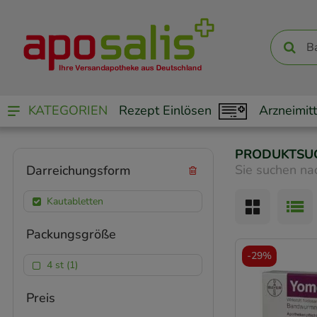
KATEGORIEN
Rezept Einlösen
Arzneimitt
PRODUKTSU
Sie suchen na
Darreichungsform
Kautabletten
Packungsgröße
-
29%
4 st (1)
Preis