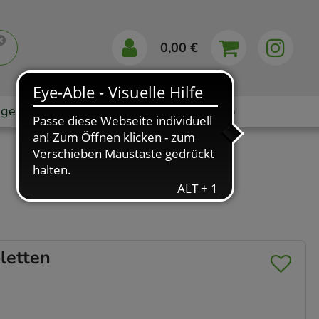
0,00 €
gebote
Markenshops
Ratgeber
App
letten