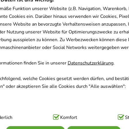
mäße Funktion unserer Website (z.B. Navigation, Warenkorb,
nnte Cookies ein. Darüber hinaus verwenden wir Cookies, Pixel
nsere Website an bevorzugte Verhaltensweisen anzupassen, 
der Nutzung unserer Website für Optimierungszwecke zu erha
rbung ausspielen zu können. Zu Werbezwecken können diese 
uchmaschinenanbieter oder Social Networks weitergegeben wer
rmationen finden Sie in unserer
Datenschutzerklärung
.
achfolgend, welche Cookies gesetzt werden dürfen, und bestäti
" oder akzeptieren Sie alle Cookies durch "Alle auswählen":
ig:
erlich
Hierbei handelt es sich um Cookies, die für die Grundfunk
Komfort
S
sind (z.B. Navigation, Warenkorb, Kundenkonto), weshalb auf 