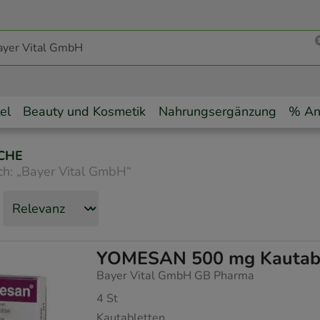
el
Beauty und Kosmetik
Nahrungsergänzung
% An
CHE
ch:
„
Bayer Vital GmbH
“
YOMESAN 500 mg Kautab
Bayer Vital GmbH GB Pharma
4
St
Kautabletten