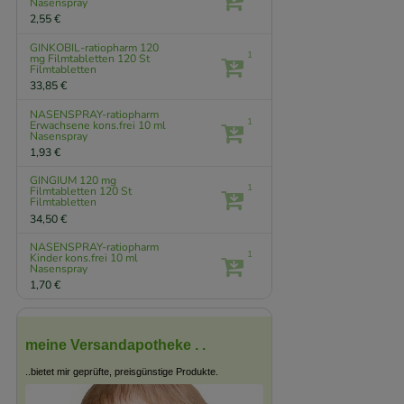
Nasenspray
2,55 €
GINKOBIL-ratiopharm 120
1
mg Filmtabletten
120 St
Filmtabletten
33,85 €
NASENSPRAY-ratiopharm
1
Erwachsene kons.frei
10 ml
Nasenspray
1,93 €
GINGIUM 120 mg
1
Filmtabletten
120 St
Filmtabletten
34,50 €
NASENSPRAY-ratiopharm
1
Kinder kons.frei
10 ml
Nasenspray
1,70 €
meine Versandapotheke . .
..bietet mir geprüfte, preisgünstige Produkte.