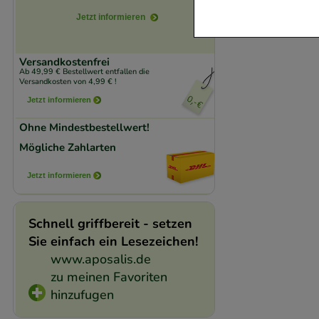
verzichtet werden 
Jetzt informieren
Komfort:
Diese Coo
Versandkostenfrei
beispielsweise für
Ab 49,99 € Bestellwert entfallen die
Versandkosten von 4,99 € !
Verhaltensweisen (
Jetzt informieren
auf Ihre Bedürfnis
Ohne Mindestbestellwert!
Statistik & Trackin
Mögliche Zahlarten
unserer Website sa
Jetzt informieren
den Inhalt auf unse
gestalten. Bitte be
Medien übertragen
Schnell griffbereit - setzen
Sie einfach ein Lesezeichen!
www.aposalis.de
zu meinen Favoriten
hinzufugen