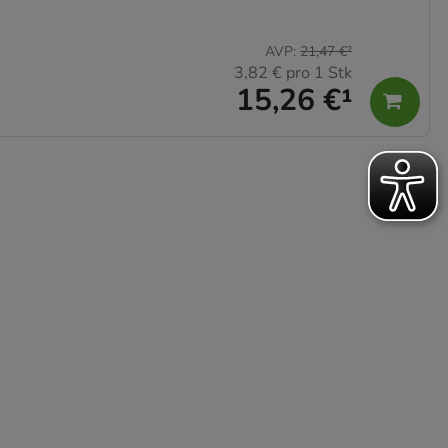
AVP
:
21,47 €
²
3,82 €
pro 1 Stk
15,26 €
¹