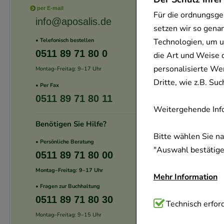
per E-mail
Für die ordnungsge
info@aposalis.de
setzen wir so gena
Technologien, um u
• Telefonisch bestellen
0511 89 71 80 0
die Art und Weise 
personalisierte We
Montag–Freitag: 9–17 Uhr
Dritte, wie z.B. S
• Per Fax
0511 89 71 80 11
Weitergehende Info
Benötigen Sie Hilfe?
Bitte wählen Sie n
• Persönliche Beratung
"Auswahl bestätigen
0511 89 71 80 00
Montag–Freitag: 9–17 Uhr
Mehr Information
• Fragen zur Buchhaltung
0511 89 71 80 30
Technisch Notwend
Technisch erford
Montag–Freitag: 9–15 Uhr
Website notwendig 