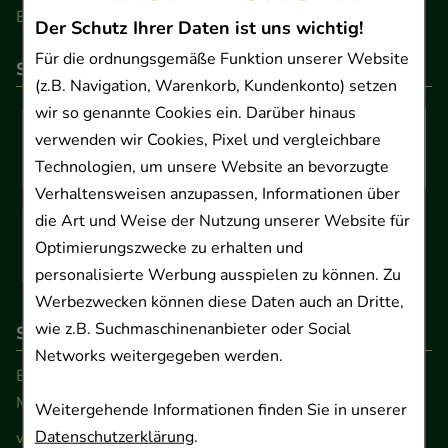
Barrierefreiheitserklärung
Der Schutz Ihrer Daten ist uns wichtig!
Für die ordnungsgemäße Funktion unserer Website
So können Sie bezahlen
(z.B. Navigation, Warenkorb, Kundenkonto) setzen
wir so genannte Cookies ein. Darüber hinaus
verwenden wir Cookies, Pixel und vergleichbare
Technologien, um unsere Website an bevorzugte
Verhaltensweisen anzupassen, Informationen über
die Art und Weise der Nutzung unserer Website für
Optimierungszwecke zu erhalten und
personalisierte Werbung ausspielen zu können. Zu
Werbezwecken können diese Daten auch an Dritte,
wie z.B. Suchmaschinenanbieter oder Social
So erreichen Sie uns
Networks weitergegeben werden.
Beratung und Kundenservice:
Montag - Freitag von 9.00 bis 17.00 Uhr
Weitergehende Informationen finden Sie in unserer
Datenschutzerklärung
.
www.ApoSalis.de
· E-Mail:
info@ApoSalis.de