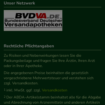
beispielsweise für die Wiedererkennung des
Unser Netzwerk
Besuchers oder unsere Seite an bevorzugte
Verhaltensweisen (z.B. Spracheinstellung)
anzupassen. Komfort-Cookies ermöglichen es uns
auch auf Ihre Bedürfnisse zugeschrittene Inhalte
anzuzeigen und unser Partnerprogramm zu
betreiben.
Rechtliche Pflichtangaben
Statistik & Tracking:
Hierüber lassen sich
Zu Risiken und Nebenwirkungen lesen Sie die
Informationen über die Art und Weise der Nutzung
Packungsbeilage und fragen Sie Ihre Ärztin, Ihren Arzt
unserer Website sammeln, mit deren Hilfe wir
oder in Ihrer Apotheke.
unsere Website weiter für Sie optimieren können,
Die angegebenen Preise beinhalten die gesetzlich
den Inhalt auf unserer Website aber auch die
vorgeschriebene Mehrwertsteuer und verstehen sich
Werbung auf Drittseiten möglichst relevant für Sie
zzgl. Versandkosten.
zu gestalten. Bitte beachten Sie, dass Daten hierfür
1
inkl. MwSt. ggf. zzgl.
Versandkosten
teilweise an Dritte wie z.B. Google oder soziale
2
Der ABDA-Artikelstamm beinhaltet alle für die Abgabe
Medien übertragen werden.
und Abrechnung von Arzneimitteln und anderen Artikeln