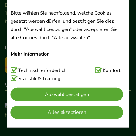
Ernst-August-Platz 2 · 30159 Hannover
Bitte wählen Sie nachfolgend, welche Cookies
Telefon 0511 89 71 80 0 · Fax 0511 89 71 80 11
gesetzt werden dürfen, und bestätigen Sie dies
Kontaktformular
durch "Auswahl bestätigen" oder akzeptieren Sie
alle Cookies durch "Alle auswählen":
Unser Versanddienstleister
Mehr Information
Technisch Notwendig:
Technisch erforderlich
Hierbei handelt es sich um
Komfort
Cookies, die für die Grundfunktionen unserer
Statistik & Tracking
Wir sind hier gelistet
Website notwendig sind (z.B. Navigation,
Auswahl bestätigen
Warenkorb, Kundenkonto), weshalb auf diese nicht
verzichtet werden kann.
Alles akzeptieren
Komfort:
Diese Cookies werden genutzt um das
Einkaufserlebnis noch ansprechender zu gestalten,