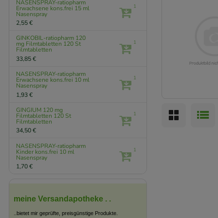
NASENSPRAY-ratiopharm
1
Erwachsene kons.frei
15 ml
Nasenspray
2,55 €
GINKOBIL-ratiopharm 120
1
mg Filmtabletten
120 St
Filmtabletten
33,85 €
NASENSPRAY-ratiopharm
1
Erwachsene kons.frei
10 ml
Nasenspray
1,93 €
GINGIUM 120 mg
1
Filmtabletten
120 St
Filmtabletten
34,50 €
NASENSPRAY-ratiopharm
1
Kinder kons.frei
10 ml
Nasenspray
1,70 €
meine Versandapotheke . .
..bietet mir geprüfte, preisgünstige Produkte.