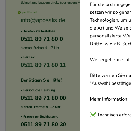
Schnell und bequem direkt über unsere App.
Für die ordnungsge
setzen wir so gena
per E-mail
info@aposalis.de
Technologien, um u
die Art und Weise 
• Telefonisch bestellen
personalisierte We
0511 89 71 80 0
Dritte, wie z.B. S
Montag–Freitag: 9–17 Uhr
• Per Fax
Weitergehende Info
0511 89 71 80 11
Bitte wählen Sie n
Benötigen Sie Hilfe?
"Auswahl bestätigen
• Persönliche Beratung
0511 89 71 80 00
Mehr Information
Montag–Freitag: 9–17 Uhr
Technisch Notwend
Technisch erford
• Fragen zur Buchhaltung
Website notwendig 
0511 89 71 80 30
verzichtet werden 