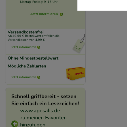
Montag–Freitag: 9–15 Uhr
Komfort:
Diese Coo
Jetzt informieren
beispielsweise für
Verhaltensweisen (
Versandkostenfrei
Ab 49,99 € Bestellwert entfallen die
auf Ihre Bedürfnis
Versandkosten von 4,99 € !
Jetzt informieren
Statistik & Trackin
Ohne Mindestbestellwert!
unserer Website sa
Mögliche Zahlarten
den Inhalt auf unse
gestalten. Bitte be
Jetzt informieren
Medien übertragen
Schnell griffbereit - setzen
Sie einfach ein Lesezeichen!
www.aposalis.de
zu meinen Favoriten
hinzufugen