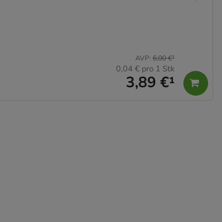
AVP
:
6,00 €
²
0,04 €
pro 1 Stk
3,89 €
¹