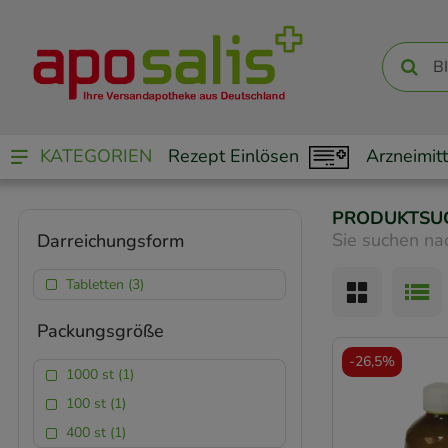
KATEGORIEN
Rezept Einlösen
Arzneimitt
PRODUKTSU
Sie suchen na
Darreichungsform
Tabletten (3)
Packungsgröße
-
26,5%
1000 st (1)
100 st (1)
400 st (1)