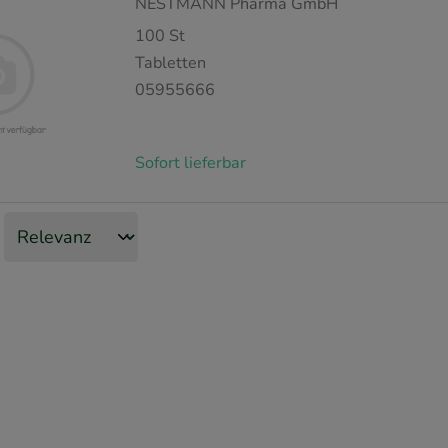
NESTMANN Pharma GmbH
100
St
Tabletten
05955666
Sofort lieferbar