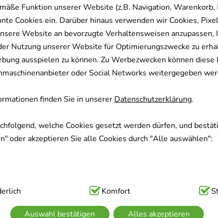
mäße Funktion unserer Website (z.B. Navigation, Warenkorb,
nnte Cookies ein. Darüber hinaus verwenden wir Cookies, Pixel
nsere Website an bevorzugte Verhaltensweisen anzupassen, 
der Nutzung unserer Website für Optimierungszwecke zu erha
rbung ausspielen zu können. Zu Werbezwecken können diese 
uchmaschinenanbieter oder Social Networks weitergegeben wer
rmationen finden Sie in unserer
Datenschutzerklärung
.
achfolgend, welche Cookies gesetzt werden dürfen, und bestäti
" oder akzeptieren Sie alle Cookies durch "Alle auswählen":
ig:
erlich
Hierbei handelt es sich um Cookies, die für die Grundfunk
Komfort
S
sind (z.B. Navigation, Warenkorb, Kundenkonto), weshalb auf 
Auswahl bestätigen
Alles akzeptieren
kann.