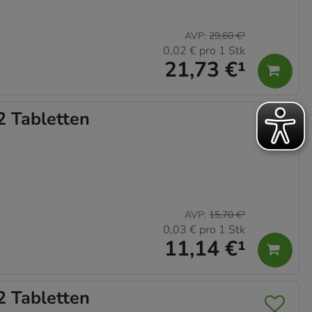
AVP
:
29,60 €
²
0,02 €
pro 1 Stk
21,73 €
¹
2 Tabletten
AVP
:
15,70 €
²
0,03 €
pro 1 Stk
11,14 €
¹
2 Tabletten