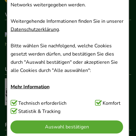
Networks weitergegeben werden.
Wir sind hier gelistet
Weitergehende Informationen finden Sie in unserer
Datenschutzerklärung
.
Bitte wählen Sie nachfolgend, welche Cookies
gesetzt werden dürfen, und bestätigen Sie dies
durch "Auswahl bestätigen" oder akzeptieren Sie
Unser Netzwerk
alle Cookies durch "Alle auswählen":
Mehr Information
Technisch Notwendig:
Technisch erforderlich
Hierbei handelt es sich um
Komfort
Cookies, die für die Grundfunktionen unserer
Statistik & Tracking
Website notwendig sind (z.B. Navigation,
Rechtliche Pflichtangaben
Auswahl bestätigen
Warenkorb, Kundenkonto), weshalb auf diese nicht
verzichtet werden kann.