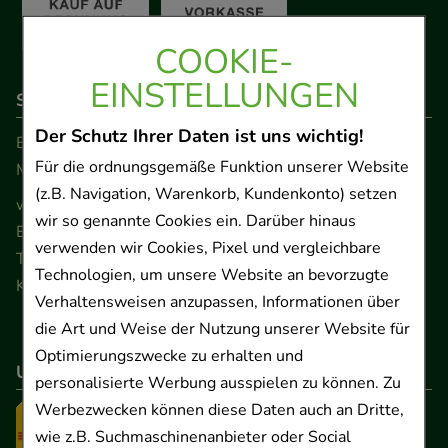
COOKIE-
EINSTELLUNGEN
So erreichen Sie uns
Der Schutz Ihrer Daten ist uns wichtig!
Beratung und Kundenservice:
Für die ordnungsgemäße Funktion unserer Website
Montag - Freitag von 9.00 bis 17.00 Uhr
(z.B. Navigation, Warenkorb, Kundenkonto) setzen
www.ApoSalis.de
· E-Mail:
info@ApoSalis.de
wir so genannte Cookies ein. Darüber hinaus
Ernst-August-Platz 2 · 30159 Hannover
verwenden wir Cookies, Pixel und vergleichbare
Telefon 0511 89 71 80 0 · Fax 0511 89 71 80 11
Technologien, um unsere Website an bevorzugte
Kontaktformular
Verhaltensweisen anzupassen, Informationen über
die Art und Weise der Nutzung unserer Website für
Optimierungszwecke zu erhalten und
Unser Versanddienstleister
personalisierte Werbung ausspielen zu können. Zu
Werbezwecken können diese Daten auch an Dritte,
wie z.B. Suchmaschinenanbieter oder Social