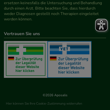
Werbung auf Drittseiten möglichst relevant für Sie
ersetzen keinesfalls die Untersuchung und Behandlung
durch einen Arzt. Bitte beachten Sie, dass hierdurch
zu gestalten. Bitte beachten Sie, dass Daten hierfür
weder Diagnosen gestellt noch Therapien eingeleitet
teilweise an Dritte wie z.B. Google oder soziale
werden können.
Medien übertragen werden.
Vertrauen Sie uns
©2026 Aposalis
Hier können Sie Ihre Cookie-Zustimmung widerrufen